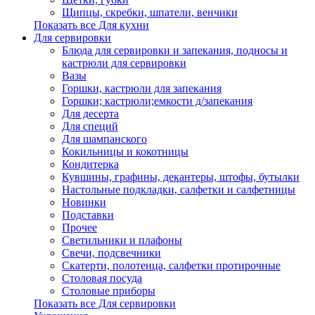
Щипцы, скребки, шпатели, венчики
Показать все Для кухни
Для сервировки
Блюда для сервировки и запекания, подносы и
кастрюли для сервировки
Вазы
Горшки, кастрюли для запекания
Горшки; кастрюли;емкости д/запекания
Для десерта
Для специй
Для шампанского
Кокильницы и кокотницы
Кондитерка
Кувшины, графины, декантеры, штофы, бутылки
Настольные подкладки, салфетки и салфетницы
Новинки
Подставки
Прочее
Светильники и плафоны
Свечи, подсвечники
Скатерти, полотенца, салфетки протирочные
Столовая посуда
Столовые приборы
Показать все Для сервировки