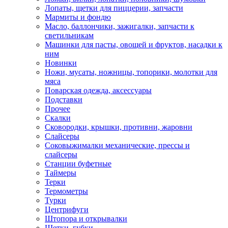
Лопаты, щетки для пиццерии, запчасти
Мармиты и фондю
Масло, баллончики, зажигалки, запчасти к
светильникам
Машинки для пасты, овощей и фруктов, насадки к
ним
Новинки
Ножи, мусаты, ножницы, топорики, молотки для
мяса
Поварская одежда, аксессуары
Подставки
Прочее
Скалки
Сковородки, крышки, противни, жаровни
Слайсеры
Соковыжималки механические, прессы и
слайсеры
Станции буфетные
Таймеры
Терки
Термометры
Турки
Центрифуги
Штопора и открывалки
Щетки, губки