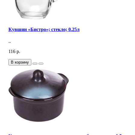
Кувшин «Бистро»; стекло; 0.25л
..
116 р.
В корзину