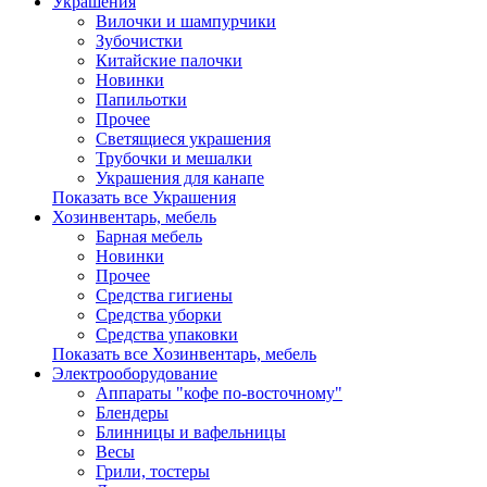
Украшения
Вилочки и шампурчики
Зубочистки
Китайские палочки
Новинки
Папильотки
Прочее
Светящиеся украшения
Трубочки и мешалки
Украшения для канапе
Показать все Украшения
Хозинвентарь, мебель
Барная мебель
Новинки
Прочее
Средства гигиены
Средства уборки
Средства упаковки
Показать все Хозинвентарь, мебель
Электрооборудование
Аппараты "кофе по-восточному"
Блендеры
Блинницы и вафельницы
Весы
Грили, тостеры