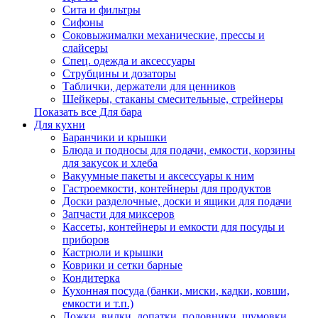
Сита и фильтры
Сифоны
Соковыжималки механические, прессы и
слайсеры
Спец. одежда и аксессуары
Струбцины и дозаторы
Таблички, держатели для ценников
Шейкеры, стаканы смесительные, стрейнеры
Показать все Для бара
Для кухни
Баранчики и крышки
Блюда и подносы для подачи, емкости, корзины
для закусок и хлеба
Вакуумные пакеты и аксессуары к ним
Гастроемкости, контейнеры для продуктов
Доски разделочные, доски и ящики для подачи
Запчасти для миксеров
Кассеты, контейнеры и емкости для посуды и
приборов
Кастрюли и крышки
Коврики и сетки барные
Кондитерка
Кухонная посуда (банки, миски, кадки, ковши,
емкости и т.п.)
Ложки, вилки, лопатки, половники, шумовки