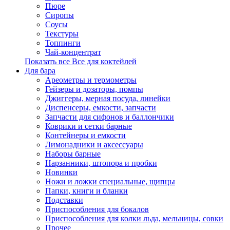
Пюре
Сиропы
Соусы
Текстуры
Топпинги
Чай-концентрат
Показать все Все для коктейлей
Для бара
Ареометры и термометры
Гейзеры и дозаторы, помпы
Джиггеры, мерная посуда, линейки
Диспенсеры, емкости, запчасти
Запчасти для сифонов и баллончики
Коврики и сетки барные
Контейнеры и емкости
Лимонадники и аксессуары
Наборы барные
Нарзанники, штопора и пробки
Новинки
Ножи и ложки специальные, щипцы
Папки, книги и бланки
Подставки
Приспособления для бокалов
Приспособления для колки льда, мельницы, совки
Прочее