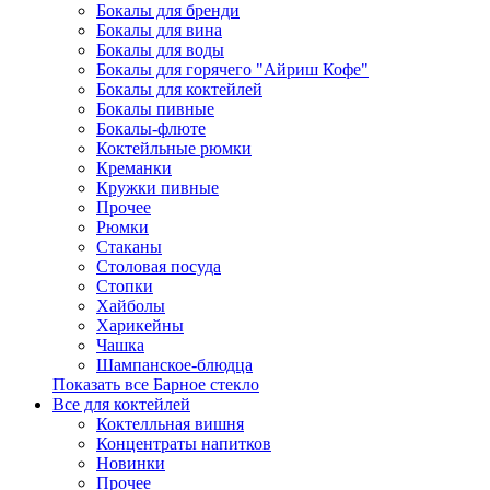
Бокалы для бренди
Бокалы для вина
Бокалы для воды
Бокалы для горячего "Айриш Кофе"
Бокалы для коктейлей
Бокалы пивные
Бокалы-флюте
Коктейльные рюмки
Креманки
Кружки пивные
Прочее
Рюмки
Стаканы
Столовая посуда
Стопки
Хайболы
Харикейны
Чашка
Шампанское-блюдца
Показать все Барное стекло
Все для коктейлей
Коктелльная вишня
Концентраты напитков
Новинки
Прочее