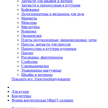
Запчасти для шкафов и витрин
Запчасти к процессорам и куттерам
Кофеварки
Льдогенераторы и мельницы для льда
Мармиты
Миксеры
Мясорубки
Новинки
Овощерезки
Плиты индукционные, микроволновки, печи
Прессы, запчасти для прессов
Процессоры и куттеры кухонные
Прочее
Рисоварки, фритюрницы
Слайсеры
Соковыжималки
Упаковщики вакуумные
Шкафы и витрины
Показать все Электрооборудование
Для кухни
Кондитерка
Форма кондитерская [48шт]; силикон