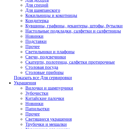
Для специй
Для шампанского
Кокильницы и кокотницы
Кондитерка
Кувшины, графины, декантеры, штофы, бутылки
Настольные подкладки, салфетки и салфетницы
Новинки
Подставки
Прочее
Светильники и плафоны
Свечи, подсвечники
Скатерти, полотенца, салфетки протирочные
Столовая посуда
Столовые приборы
Показать все Для сервировки
Украшения
Вилочки и шампурчики
Зубочистки
Китайские палочки
Новинки
Папильотки
Прочее
Светящиеся украшения
Трубочки и мешалки