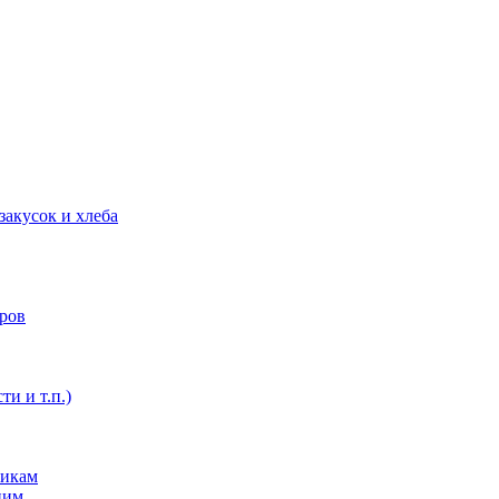
закусок и хлеба
оров
ти и т.п.)
никам
ним