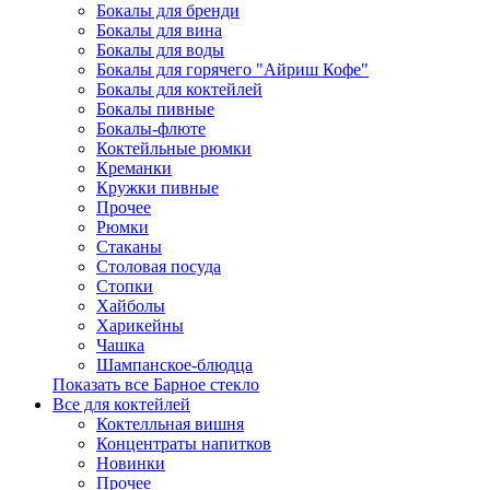
Бокалы для бренди
Бокалы для вина
Бокалы для воды
Бокалы для горячего "Айриш Кофе"
Бокалы для коктейлей
Бокалы пивные
Бокалы-флюте
Коктейльные рюмки
Креманки
Кружки пивные
Прочее
Рюмки
Стаканы
Столовая посуда
Стопки
Хайболы
Харикейны
Чашка
Шампанское-блюдца
Показать все Барное стекло
Все для коктейлей
Коктелльная вишня
Концентраты напитков
Новинки
Прочее