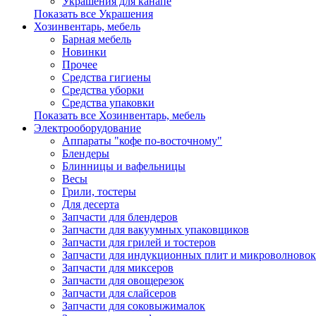
Украшения для канапе
Показать все Украшения
Хозинвентарь, мебель
Барная мебель
Новинки
Прочее
Средства гигиены
Средства уборки
Средства упаковки
Показать все Хозинвентарь, мебель
Электрооборудование
Аппараты "кофе по-восточному"
Блендеры
Блинницы и вафельницы
Весы
Грили, тостеры
Для десерта
Запчасти для блендеров
Запчасти для вакуумных упаковщиков
Запчасти для грилей и тостеров
Запчасти для индукционных плит и микроволновок
Запчасти для миксеров
Запчасти для овощерезок
Запчасти для слайсеров
Запчасти для соковыжималок