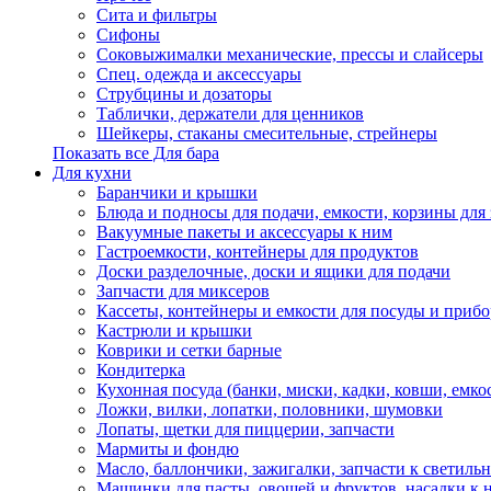
Сита и фильтры
Сифоны
Соковыжималки механические, прессы и слайсеры
Спец. одежда и аксессуары
Струбцины и дозаторы
Таблички, держатели для ценников
Шейкеры, стаканы смесительные, стрейнеры
Показать все Для бара
Для кухни
Баранчики и крышки
Блюда и подносы для подачи, емкости, корзины для 
Вакуумные пакеты и аксессуары к ним
Гастроемкости, контейнеры для продуктов
Доски разделочные, доски и ящики для подачи
Запчасти для миксеров
Кассеты, контейнеры и емкости для посуды и приб
Кастрюли и крышки
Коврики и сетки барные
Кондитерка
Кухонная посуда (банки, миски, кадки, ковши, емкос
Ложки, вилки, лопатки, половники, шумовки
Лопаты, щетки для пиццерии, запчасти
Мармиты и фондю
Масло, баллончики, зажигалки, запчасти к светиль
Машинки для пасты, овощей и фруктов, насадки к 