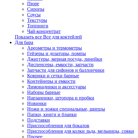
Пюре
Сиропы
Соусы
Текстуры
Топпинги
Чай-концентрат
Показать все Все для коктейлей
Для бара
Ареометры и термометры
Гейзеры и дозаторы, помпы
Джиггеры, мерная посуда, линейки
Диспенсеры, емкости, запчасти
Запчасти для сифонов и баллончики
Коврики и сетки барные
Контейнеры и емкости
Лимонадники и аксессуары
Наборы барные
Нарзанники, штопора и пробки
Новинки
Ножи и ложки специальные, щипцы
Папки, книги и бланки
Подставки
Приспособления для бокалов
Приспособления для колки льда, мельницы, совки
Прочее