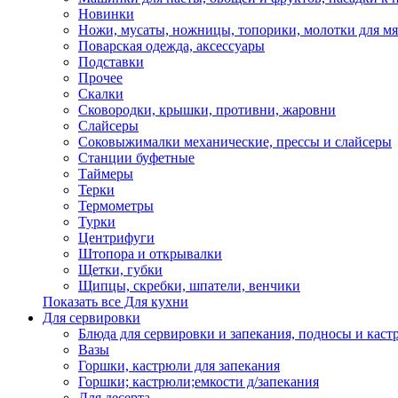
Новинки
Ножи, мусаты, ножницы, топорики, молотки для мя
Поварская одежда, аксессуары
Подставки
Прочее
Скалки
Сковородки, крышки, противни, жаровни
Слайсеры
Соковыжималки механические, прессы и слайсеры
Станции буфетные
Таймеры
Терки
Термометры
Турки
Центрифуги
Штопора и открывалки
Щетки, губки
Щипцы, скребки, шпатели, венчики
Показать все Для кухни
Для сервировки
Блюда для сервировки и запекания, подносы и каст
Вазы
Горшки, кастрюли для запекания
Горшки; кастрюли;емкости д/запекания
Для десерта