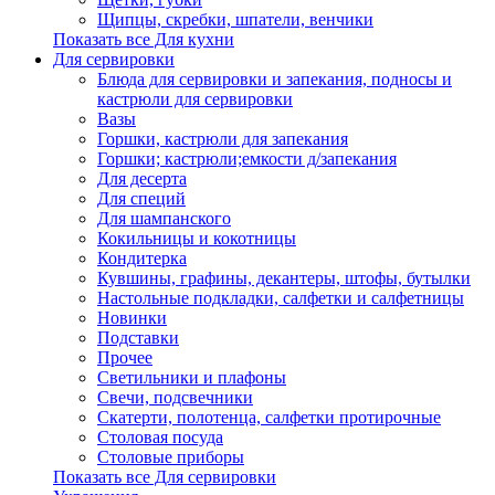
Щипцы, скребки, шпатели, венчики
Показать все Для кухни
Для сервировки
Блюда для сервировки и запекания, подносы и
кастрюли для сервировки
Вазы
Горшки, кастрюли для запекания
Горшки; кастрюли;емкости д/запекания
Для десерта
Для специй
Для шампанского
Кокильницы и кокотницы
Кондитерка
Кувшины, графины, декантеры, штофы, бутылки
Настольные подкладки, салфетки и салфетницы
Новинки
Подставки
Прочее
Светильники и плафоны
Свечи, подсвечники
Скатерти, полотенца, салфетки протирочные
Столовая посуда
Столовые приборы
Показать все Для сервировки