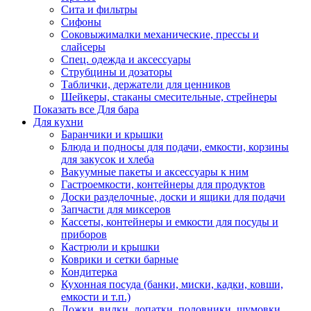
Сита и фильтры
Сифоны
Соковыжималки механические, прессы и
слайсеры
Спец. одежда и аксессуары
Струбцины и дозаторы
Таблички, держатели для ценников
Шейкеры, стаканы смесительные, стрейнеры
Показать все Для бара
Для кухни
Баранчики и крышки
Блюда и подносы для подачи, емкости, корзины
для закусок и хлеба
Вакуумные пакеты и аксессуары к ним
Гастроемкости, контейнеры для продуктов
Доски разделочные, доски и ящики для подачи
Запчасти для миксеров
Кассеты, контейнеры и емкости для посуды и
приборов
Кастрюли и крышки
Коврики и сетки барные
Кондитерка
Кухонная посуда (банки, миски, кадки, ковши,
емкости и т.п.)
Ложки, вилки, лопатки, половники, шумовки