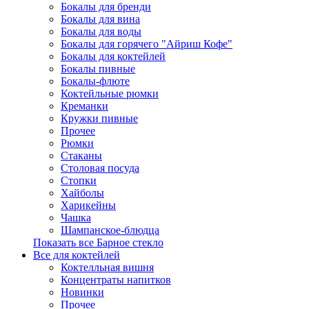
Бокалы для бренди
Бокалы для вина
Бокалы для воды
Бокалы для горячего "Айриш Кофе"
Бокалы для коктейлей
Бокалы пивные
Бокалы-флюте
Коктейльные рюмки
Креманки
Кружки пивные
Прочее
Рюмки
Стаканы
Столовая посуда
Стопки
Хайболы
Харикейны
Чашка
Шампанское-блюдца
Показать все Барное стекло
Все для коктейлей
Коктелльная вишня
Концентраты напитков
Новинки
Прочее