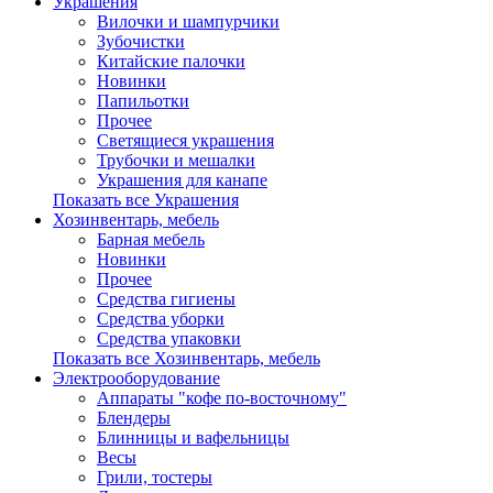
Украшения
Вилочки и шампурчики
Зубочистки
Китайские палочки
Новинки
Папильотки
Прочее
Светящиеся украшения
Трубочки и мешалки
Украшения для канапе
Показать все Украшения
Хозинвентарь, мебель
Барная мебель
Новинки
Прочее
Средства гигиены
Средства уборки
Средства упаковки
Показать все Хозинвентарь, мебель
Электрооборудование
Аппараты "кофе по-восточному"
Блендеры
Блинницы и вафельницы
Весы
Грили, тостеры