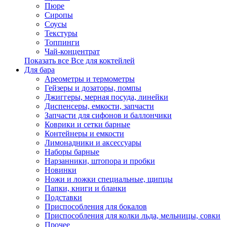
Пюре
Сиропы
Соусы
Текстуры
Топпинги
Чай-концентрат
Показать все Все для коктейлей
Для бара
Ареометры и термометры
Гейзеры и дозаторы, помпы
Джиггеры, мерная посуда, линейки
Диспенсеры, емкости, запчасти
Запчасти для сифонов и баллончики
Коврики и сетки барные
Контейнеры и емкости
Лимонадники и аксессуары
Наборы барные
Нарзанники, штопора и пробки
Новинки
Ножи и ложки специальные, щипцы
Папки, книги и бланки
Подставки
Приспособления для бокалов
Приспособления для колки льда, мельницы, совки
Прочее