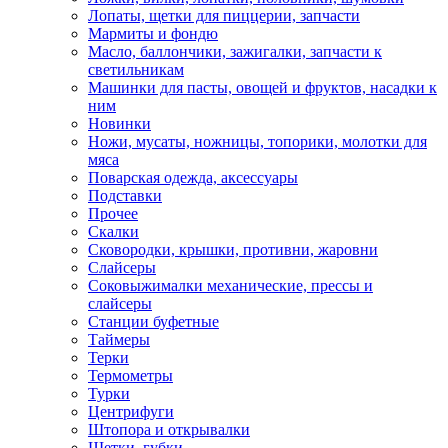
Лопаты, щетки для пиццерии, запчасти
Мармиты и фондю
Масло, баллончики, зажигалки, запчасти к
светильникам
Машинки для пасты, овощей и фруктов, насадки к
ним
Новинки
Ножи, мусаты, ножницы, топорики, молотки для
мяса
Поварская одежда, аксессуары
Подставки
Прочее
Скалки
Сковородки, крышки, противни, жаровни
Слайсеры
Соковыжималки механические, прессы и
слайсеры
Станции буфетные
Таймеры
Терки
Термометры
Турки
Центрифуги
Штопора и открывалки
Щетки, губки