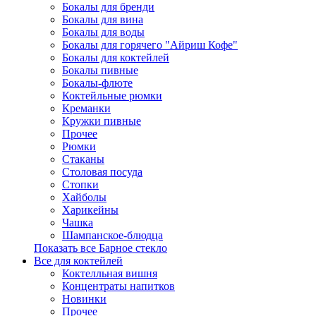
Бокалы для бренди
Бокалы для вина
Бокалы для воды
Бокалы для горячего "Айриш Кофе"
Бокалы для коктейлей
Бокалы пивные
Бокалы-флюте
Коктейльные рюмки
Креманки
Кружки пивные
Прочее
Рюмки
Стаканы
Столовая посуда
Стопки
Хайболы
Харикейны
Чашка
Шампанское-блюдца
Показать все Барное стекло
Все для коктейлей
Коктелльная вишня
Концентраты напитков
Новинки
Прочее