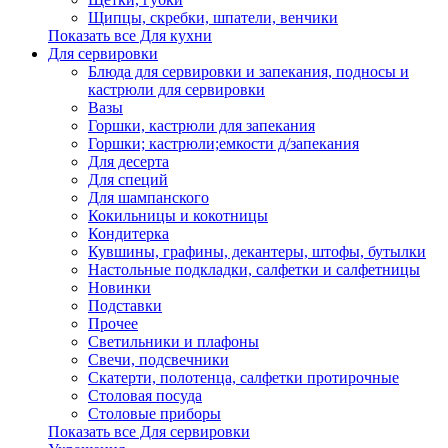
Щипцы, скребки, шпатели, венчики
Показать все Для кухни
Для сервировки
Блюда для сервировки и запекания, подносы и
кастрюли для сервировки
Вазы
Горшки, кастрюли для запекания
Горшки; кастрюли;емкости д/запекания
Для десерта
Для специй
Для шампанского
Кокильницы и кокотницы
Кондитерка
Кувшины, графины, декантеры, штофы, бутылки
Настольные подкладки, салфетки и салфетницы
Новинки
Подставки
Прочее
Светильники и плафоны
Свечи, подсвечники
Скатерти, полотенца, салфетки протирочные
Столовая посуда
Столовые приборы
Показать все Для сервировки