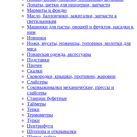
Лопаты, щетки для пиццерии, запчасти
Мармиты и фондю
Масло, баллончики, зажигалки, запчасти к
светильникам
Машинки для пасты, овощей и фруктов, насадки к
ним
Новинки
Ножи, мусаты, ножницы, топорики, молотки для
мяса
Поварская одежда, аксессуары
Подставки
Прочее
Скалки
Сковородки, крышки, противни, жаровни
Слайсеры
Соковыжималки механические, прессы и
слайсеры
Станции буфетные
Таймеры
Терки
Термометры
Турки
Центрифуги
Штопора и открывалки
Щетки, губки