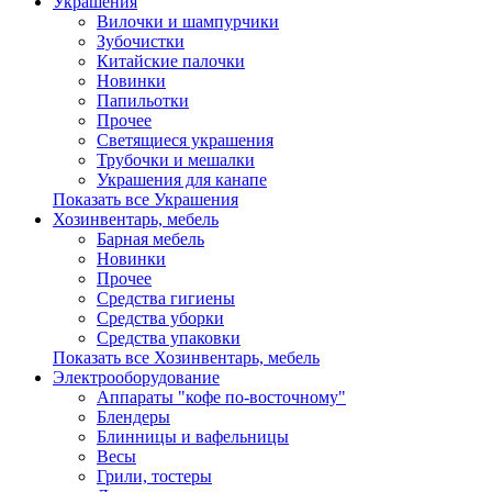
Украшения
Вилочки и шампурчики
Зубочистки
Китайские палочки
Новинки
Папильотки
Прочее
Светящиеся украшения
Трубочки и мешалки
Украшения для канапе
Показать все Украшения
Хозинвентарь, мебель
Барная мебель
Новинки
Прочее
Средства гигиены
Средства уборки
Средства упаковки
Показать все Хозинвентарь, мебель
Электрооборудование
Аппараты "кофе по-восточному"
Блендеры
Блинницы и вафельницы
Весы
Грили, тостеры