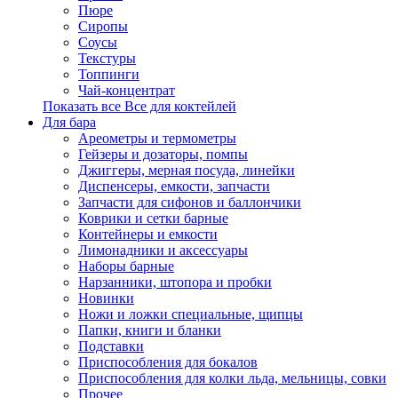
Пюре
Сиропы
Соусы
Текстуры
Топпинги
Чай-концентрат
Показать все Все для коктейлей
Для бара
Ареометры и термометры
Гейзеры и дозаторы, помпы
Джиггеры, мерная посуда, линейки
Диспенсеры, емкости, запчасти
Запчасти для сифонов и баллончики
Коврики и сетки барные
Контейнеры и емкости
Лимонадники и аксессуары
Наборы барные
Нарзанники, штопора и пробки
Новинки
Ножи и ложки специальные, щипцы
Папки, книги и бланки
Подставки
Приспособления для бокалов
Приспособления для колки льда, мельницы, совки
Прочее