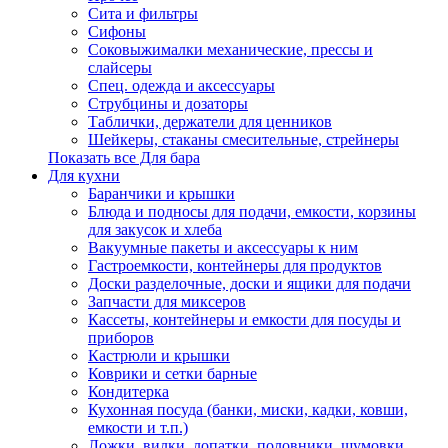
Сита и фильтры
Сифоны
Соковыжималки механические, прессы и
слайсеры
Спец. одежда и аксессуары
Струбцины и дозаторы
Таблички, держатели для ценников
Шейкеры, стаканы смесительные, стрейнеры
Показать все Для бара
Для кухни
Баранчики и крышки
Блюда и подносы для подачи, емкости, корзины
для закусок и хлеба
Вакуумные пакеты и аксессуары к ним
Гастроемкости, контейнеры для продуктов
Доски разделочные, доски и ящики для подачи
Запчасти для миксеров
Кассеты, контейнеры и емкости для посуды и
приборов
Кастрюли и крышки
Коврики и сетки барные
Кондитерка
Кухонная посуда (банки, миски, кадки, ковши,
емкости и т.п.)
Ложки, вилки, лопатки, половники, шумовки