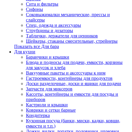
Сита и фильтры
Сифоны
Соковыжималки механические, прессы и
слайсеры
Спец. одежда и аксессуары
Струбцины и дозаторы
Таблички, держатели для ценников
Шейкеры, стаканы смесительные, стрейнеры
Показать все Для бара
Для кухни
Баранчики и крышки
Блюда и подносы для подачи, емкости, корзины
для закусок и хлеба
Вакуумные пакеты и аксессуары к ним
Гастроемкости, контейнеры для продуктов
Доски разделочные, доски и ящики для подачи
Запчасти для миксеров
Кассеты, контейнеры и емкости для посуды и
приборов
Кастрюли и крышки
Коврики и сетки барные
Кондитерка
Кухонная посуда (банки, миски, кадки, ковши,
емкости и т.п.)
Ложки, вилки, лопатки, половники, шумовки