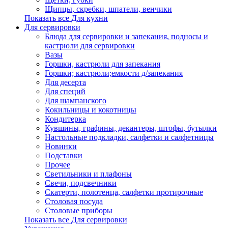
Щипцы, скребки, шпатели, венчики
Показать все Для кухни
Для сервировки
Блюда для сервировки и запекания, подносы и
кастрюли для сервировки
Вазы
Горшки, кастрюли для запекания
Горшки; кастрюли;емкости д/запекания
Для десерта
Для специй
Для шампанского
Кокильницы и кокотницы
Кондитерка
Кувшины, графины, декантеры, штофы, бутылки
Настольные подкладки, салфетки и салфетницы
Новинки
Подставки
Прочее
Светильники и плафоны
Свечи, подсвечники
Скатерти, полотенца, салфетки протирочные
Столовая посуда
Столовые приборы
Показать все Для сервировки