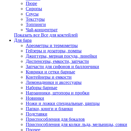
Пюре
Сиропы
Соусы
Текстуры
Топпинги
Чай-концентрат
Показать все Все для коктейлей
Для бара
Ареометры и термометры
Гейзеры и дозаторы, помпы
Джиггеры, мерная посуда, линейки
Диспенсеры, емкости, запчасти
Запчасти для сифонов и баллончики
Коврики и сетки барные
Контейнеры и емкости
Лимонадники и аксессуары
Наборы барные
Нарзанники, штопора и пробки
Новинки
Ножи и ложки специальные, щипцы
Папки, книги и бланки
Подставки
Приспособления для бокалов
Приспособления для колки льда, мельницы, совки
Прочее