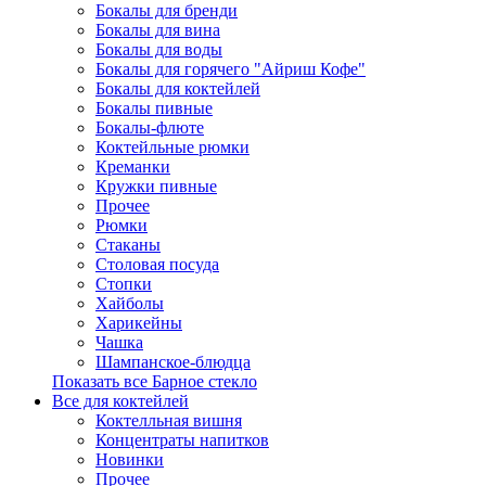
Бокалы для бренди
Бокалы для вина
Бокалы для воды
Бокалы для горячего "Айриш Кофе"
Бокалы для коктейлей
Бокалы пивные
Бокалы-флюте
Коктейльные рюмки
Креманки
Кружки пивные
Прочее
Рюмки
Стаканы
Столовая посуда
Стопки
Хайболы
Харикейны
Чашка
Шампанское-блюдца
Показать все Барное стекло
Все для коктейлей
Коктелльная вишня
Концентраты напитков
Новинки
Прочее