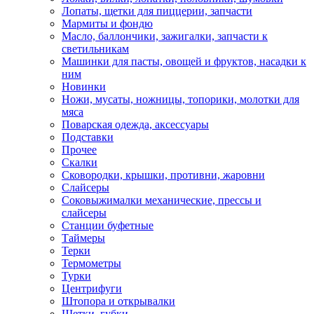
Лопаты, щетки для пиццерии, запчасти
Мармиты и фондю
Масло, баллончики, зажигалки, запчасти к
светильникам
Машинки для пасты, овощей и фруктов, насадки к
ним
Новинки
Ножи, мусаты, ножницы, топорики, молотки для
мяса
Поварская одежда, аксессуары
Подставки
Прочее
Скалки
Сковородки, крышки, противни, жаровни
Слайсеры
Соковыжималки механические, прессы и
слайсеры
Станции буфетные
Таймеры
Терки
Термометры
Турки
Центрифуги
Штопора и открывалки
Щетки, губки