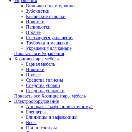
Украшения
Вилочки и шампурчики
Зубочистки
Китайские палочки
Новинки
Папильотки
Прочее
Светящиеся украшения
Трубочки и мешалки
Украшения для канапе
Показать все Украшения
Хозинвентарь, мебель
Барная мебель
Новинки
Прочее
Средства гигиены
Средства уборки
Средства упаковки
Показать все Хозинвентарь, мебель
Электрооборудование
Аппараты "кофе по-восточному"
Блендеры
Блинницы и вафельницы
Весы
Грили, тостеры