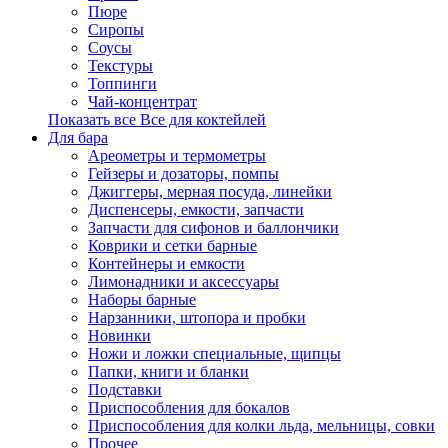
Пюре
Сиропы
Соусы
Текстуры
Топпинги
Чай-концентрат
Показать все Все для коктейлей
Для бара
Ареометры и термометры
Гейзеры и дозаторы, помпы
Джиггеры, мерная посуда, линейки
Диспенсеры, емкости, запчасти
Запчасти для сифонов и баллончики
Коврики и сетки барные
Контейнеры и емкости
Лимонадники и аксессуары
Наборы барные
Нарзанники, штопора и пробки
Новинки
Ножи и ложки специальные, щипцы
Папки, книги и бланки
Подставки
Приспособления для бокалов
Приспособления для колки льда, мельницы, совки
Прочее