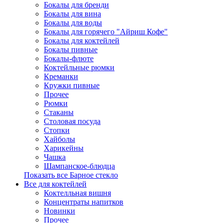
Бокалы для бренди
Бокалы для вина
Бокалы для воды
Бокалы для горячего "Айриш Кофе"
Бокалы для коктейлей
Бокалы пивные
Бокалы-флюте
Коктейльные рюмки
Креманки
Кружки пивные
Прочее
Рюмки
Стаканы
Столовая посуда
Стопки
Хайболы
Харикейны
Чашка
Шампанское-блюдца
Показать все Барное стекло
Все для коктейлей
Коктелльная вишня
Концентраты напитков
Новинки
Прочее