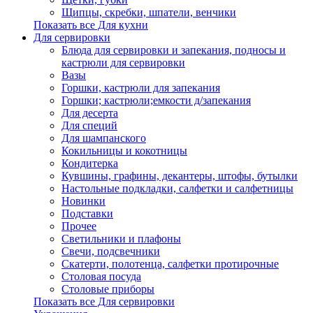
Щипцы, скребки, шпатели, венчики
Показать все Для кухни
Для сервировки
Блюда для сервировки и запекания, подносы и
кастрюли для сервировки
Вазы
Горшки, кастрюли для запекания
Горшки; кастрюли;емкости д/запекания
Для десерта
Для специй
Для шампанского
Кокильницы и кокотницы
Кондитерка
Кувшины, графины, декантеры, штофы, бутылки
Настольные подкладки, салфетки и салфетницы
Новинки
Подставки
Прочее
Светильники и плафоны
Свечи, подсвечники
Скатерти, полотенца, салфетки протирочные
Столовая посуда
Столовые приборы
Показать все Для сервировки