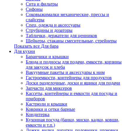
Сита и фильтры
Сифоны
Соковыжималки механические, прессы и
слайсеры
Спец. одежда и аксессуары
Струбцины и дозаторы
Таблички, держатели для ценников
Шейкеры, стаканы смесительные, стрейнеры
Показать все Для бара
Для кухни
Баранчики и крышки
Блюда и подносы для подачи, емкости, корзины
для закусок и хлеба
Вакуумные пакеты и аксессуары к ним
Гастроемкости, контейнеры для продуктов
Доски разделочные, доски и ящики для подачи
Запчасти для миксеров
Кассеты, контейнеры и емкости для посуды и
приборов
Кастрюли и крышки
Коврики и сетки барные
Кондитерка
Кухонная посуда (банки, миски, кадки, ковши,
емкости и т.п.)
Ложки, вилки, лопатки, половники, шумовки