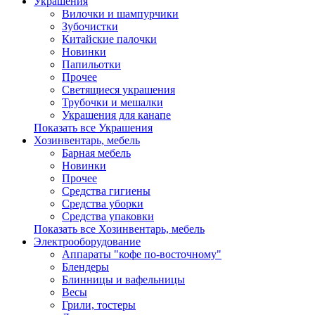
Украшения
Вилочки и шампурчики
Зубочистки
Китайские палочки
Новинки
Папильотки
Прочее
Светящиеся украшения
Трубочки и мешалки
Украшения для канапе
Показать все Украшения
Хозинвентарь, мебель
Барная мебель
Новинки
Прочее
Средства гигиены
Средства уборки
Средства упаковки
Показать все Хозинвентарь, мебель
Электрооборудование
Аппараты "кофе по-восточному"
Блендеры
Блинницы и вафельницы
Весы
Грили, тостеры