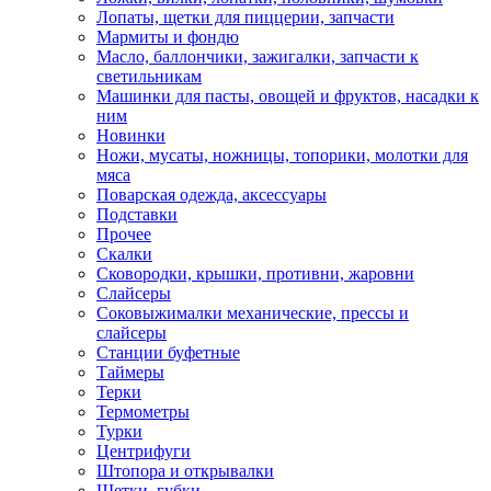
Лопаты, щетки для пиццерии, запчасти
Мармиты и фондю
Масло, баллончики, зажигалки, запчасти к
светильникам
Машинки для пасты, овощей и фруктов, насадки к
ним
Новинки
Ножи, мусаты, ножницы, топорики, молотки для
мяса
Поварская одежда, аксессуары
Подставки
Прочее
Скалки
Сковородки, крышки, противни, жаровни
Слайсеры
Соковыжималки механические, прессы и
слайсеры
Станции буфетные
Таймеры
Терки
Термометры
Турки
Центрифуги
Штопора и открывалки
Щетки, губки