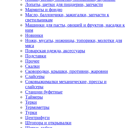
Лопаты, щетки для пиццерии, запчасти
Мармиты и фондю
Масло, баллончики, зажигалки, запчасти к
светильникам
Машинки для пасты, овощей и фруктов, насадки к
ним
Новинки
Ножи, мусаты, ножницы, топорики, молотки для
мяса
Поварская одежда, аксессуары
Подставки
Прочее
Скалки
Сковородки, крышки, противни, жаровни
Слайсеры
Соковыжималки механические, прессы и
слайсеры
Станции буфетные
Таймеры
Терки
Термометры
Турки
Центрифуги
Штопора и открывалки
Щетки, губки