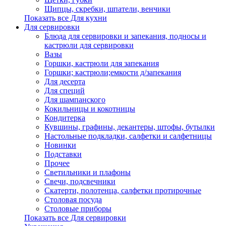
Щипцы, скребки, шпатели, венчики
Показать все Для кухни
Для сервировки
Блюда для сервировки и запекания, подносы и
кастрюли для сервировки
Вазы
Горшки, кастрюли для запекания
Горшки; кастрюли;емкости д/запекания
Для десерта
Для специй
Для шампанского
Кокильницы и кокотницы
Кондитерка
Кувшины, графины, декантеры, штофы, бутылки
Настольные подкладки, салфетки и салфетницы
Новинки
Подставки
Прочее
Светильники и плафоны
Свечи, подсвечники
Скатерти, полотенца, салфетки протирочные
Столовая посуда
Столовые приборы
Показать все Для сервировки