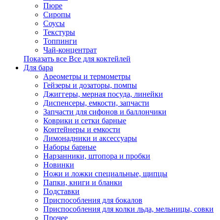
Пюре
Сиропы
Соусы
Текстуры
Топпинги
Чай-концентрат
Показать все Все для коктейлей
Для бара
Ареометры и термометры
Гейзеры и дозаторы, помпы
Джиггеры, мерная посуда, линейки
Диспенсеры, емкости, запчасти
Запчасти для сифонов и баллончики
Коврики и сетки барные
Контейнеры и емкости
Лимонадники и аксессуары
Наборы барные
Нарзанники, штопора и пробки
Новинки
Ножи и ложки специальные, щипцы
Папки, книги и бланки
Подставки
Приспособления для бокалов
Приспособления для колки льда, мельницы, совки
Прочее