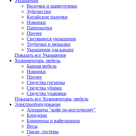
Украшения
Вилочки и шампурчики
Зубочистки
Китайские палочки
Новинки
Папильотки
Прочее
Светящиеся украшения
Трубочки и мешалки
Украшения для канапе
Показать все Украшения
Хозинвентарь, мебель
Барная мебель
Новинки
Прочее
Средства гигиены
Средства уборки
Средства упаковки
Показать все Хозинвентарь, мебель
Электрооборудование
Аппараты "кофе по-восточному"
Блендеры
Блинницы и вафельницы
Весы
Грили, тостеры