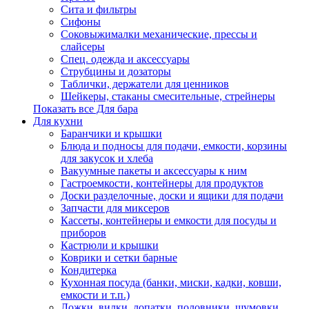
Сита и фильтры
Сифоны
Соковыжималки механические, прессы и
слайсеры
Спец. одежда и аксессуары
Струбцины и дозаторы
Таблички, держатели для ценников
Шейкеры, стаканы смесительные, стрейнеры
Показать все Для бара
Для кухни
Баранчики и крышки
Блюда и подносы для подачи, емкости, корзины
для закусок и хлеба
Вакуумные пакеты и аксессуары к ним
Гастроемкости, контейнеры для продуктов
Доски разделочные, доски и ящики для подачи
Запчасти для миксеров
Кассеты, контейнеры и емкости для посуды и
приборов
Кастрюли и крышки
Коврики и сетки барные
Кондитерка
Кухонная посуда (банки, миски, кадки, ковши,
емкости и т.п.)
Ложки, вилки, лопатки, половники, шумовки