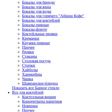
Бокалы для бренди
Бокалы для вина
Бокалы для воды
Бокалы для горячего "Айриш Кофе"
Бокалы для коктейлей
Бокалы пивные
Бокалы-флюте
Коктейльные рюмки
Креманки
Кружки пивные
Прочее
Рюмки
Стаканы
Столовая посуда
Стопки
Хайболы
Харикейны
Чашка
Шампанское-блюдца
Показать все Барное стекло
Все для коктейлей
Коктелльная вишня
Концентраты напитков
Новинки
Прочее