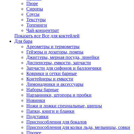
Пюре
Сиропы
Соусы
Текстуры
Топпинги
Чай-концентрат
Показать все Все для коктейлей
Для бара
Ареометры и термометры
Гейзеры и дозаторы, помпы
Джиггеры, мерная посуда, линейки
Диспенсеры, емкости, запчасти
Запчасти для сифонов и баллончики
Коврики и сетки барные
Контейнеры и емкости
Лимонадники и аксессуары
Наборы барные
Нарзанники, штопора и пробки
Новинки
Ножи и ложки специальные, щипцы
Папки, книги и бланки
Подставки
Приспособления для бокалов
Приспособления для колки льда, мельницы, совки
Прочее