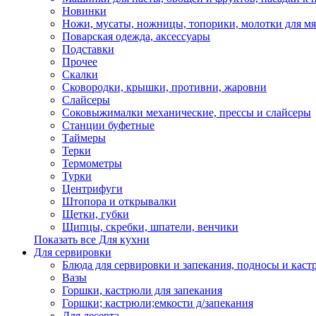
Новинки
Ножи, мусаты, ножницы, топорики, молотки для мя
Поварская одежда, аксессуары
Подставки
Прочее
Скалки
Сковородки, крышки, противни, жаровни
Слайсеры
Соковыжималки механические, прессы и слайсеры
Станции буфетные
Таймеры
Терки
Термометры
Турки
Центрифуги
Штопора и открывалки
Щетки, губки
Щипцы, скребки, шпатели, венчики
Показать все Для кухни
Для сервировки
Блюда для сервировки и запекания, подносы и каст
Вазы
Горшки, кастрюли для запекания
Горшки; кастрюли;емкости д/запекания
Для десерта