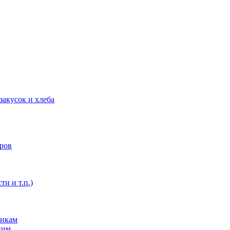
закусок и хлеба
оров
ти и т.п.)
никам
ним