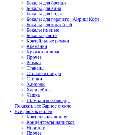
Бокалы для бренди
Бокалы для вина
Бокалы для воды
Бокалы для горячего "Айриш Кофе"
Бокалы для коктейлей
Бокалы пивные
Бокалы-флюте
Коктейльные рюмки
Креманки
Кружки пивные
Прочее
Рюмки
Стаканы
Столовая посуда
Стопки
Хайболы
Харикейны
Чашка
Шампанское-блюдца
Показать все Барное стекло
Все для коктейлей
Коктелльная вишня
Концентраты напитков
Новинки
Прочее