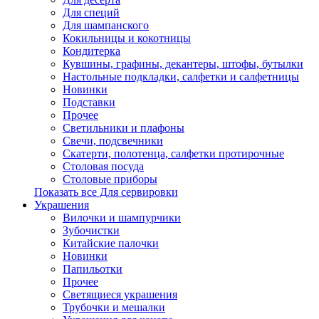
Для специй
Для шампанского
Кокильницы и кокотницы
Кондитерка
Кувшины, графины, декантеры, штофы, бутылки
Настольные подкладки, салфетки и салфетницы
Новинки
Подставки
Прочее
Светильники и плафоны
Свечи, подсвечники
Скатерти, полотенца, салфетки протирочные
Столовая посуда
Столовые приборы
Показать все Для сервировки
Украшения
Вилочки и шампурчики
Зубочистки
Китайские палочки
Новинки
Папильотки
Прочее
Светящиеся украшения
Трубочки и мешалки