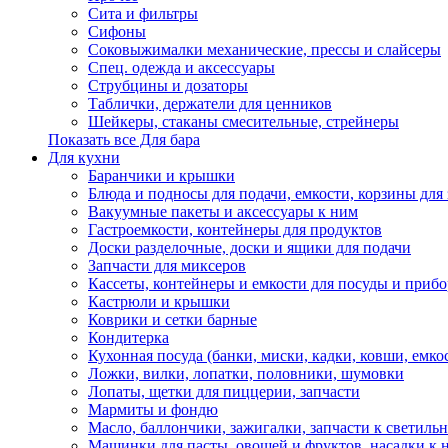
Сита и фильтры
Сифоны
Соковыжималки механические, прессы и слайсеры
Спец. одежда и аксессуары
Струбцины и дозаторы
Таблички, держатели для ценников
Шейкеры, стаканы смесительные, стрейнеры
Показать все Для бара
Для кухни
Баранчики и крышки
Блюда и подносы для подачи, емкости, корзины для 
Вакуумные пакеты и аксессуары к ним
Гастроемкости, контейнеры для продуктов
Доски разделочные, доски и ящики для подачи
Запчасти для миксеров
Кассеты, контейнеры и емкости для посуды и приб
Кастрюли и крышки
Коврики и сетки барные
Кондитерка
Кухонная посуда (банки, миски, кадки, ковши, емкос
Ложки, вилки, лопатки, половники, шумовки
Лопаты, щетки для пиццерии, запчасти
Мармиты и фондю
Масло, баллончики, зажигалки, запчасти к светиль
Машинки для пасты, овощей и фруктов, насадки к 