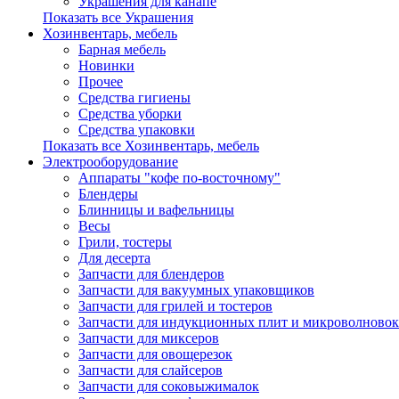
Украшения для канапе
Показать все Украшения
Хозинвентарь, мебель
Барная мебель
Новинки
Прочее
Средства гигиены
Средства уборки
Средства упаковки
Показать все Хозинвентарь, мебель
Электрооборудование
Аппараты "кофе по-восточному"
Блендеры
Блинницы и вафельницы
Весы
Грили, тостеры
Для десерта
Запчасти для блендеров
Запчасти для вакуумных упаковщиков
Запчасти для грилей и тостеров
Запчасти для индукционных плит и микроволновок
Запчасти для миксеров
Запчасти для овощерезок
Запчасти для слайсеров
Запчасти для соковыжималок