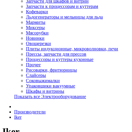
Запчасти для шкафов и витрин
Запчасти к процессорам и куттерам
Кофеварки
Льдогенераторы и мельницы для льда
Мармиты
Миксеры
Мясорубки
Новинки
Овощерезки
Плиты индукционные, микроволновки, печи
Прессы, запчасти для прессов
Процессоры и куттеры кухонные
Прочее
Рисоварки, фритюрницы
Слайсеры
Соковыжималки
Упаковщики вакуумные
Шкафы и витрины
Показать все Электрооборудование
Производители
Iker
Iker