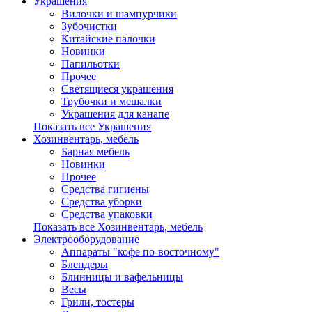
Украшения
Вилочки и шампурчики
Зубочистки
Китайские палочки
Новинки
Папильотки
Прочее
Светящиеся украшения
Трубочки и мешалки
Украшения для канапе
Показать все Украшения
Хозинвентарь, мебель
Барная мебель
Новинки
Прочее
Средства гигиены
Средства уборки
Средства упаковки
Показать все Хозинвентарь, мебель
Электрооборудование
Аппараты "кофе по-восточному"
Блендеры
Блинницы и вафельницы
Весы
Грили, тостеры