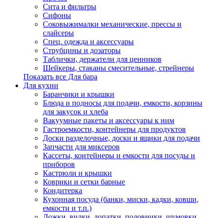
Сита и фильтры
Сифоны
Соковыжималки механические, прессы и
слайсеры
Спец. одежда и аксессуары
Струбцины и дозаторы
Таблички, держатели для ценников
Шейкеры, стаканы смесительные, стрейнеры
Показать все Для бара
Для кухни
Баранчики и крышки
Блюда и подносы для подачи, емкости, корзины
для закусок и хлеба
Вакуумные пакеты и аксессуары к ним
Гастроемкости, контейнеры для продуктов
Доски разделочные, доски и ящики для подачи
Запчасти для миксеров
Кассеты, контейнеры и емкости для посуды и
приборов
Кастрюли и крышки
Коврики и сетки барные
Кондитерка
Кухонная посуда (банки, миски, кадки, ковши,
емкости и т.п.)
Ложки, вилки, лопатки, половники, шумовки