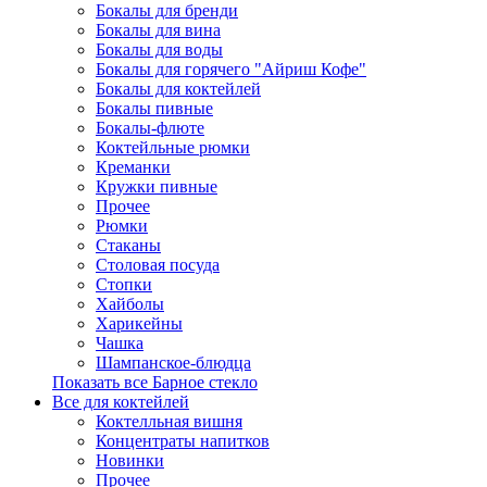
Бокалы для бренди
Бокалы для вина
Бокалы для воды
Бокалы для горячего "Айриш Кофе"
Бокалы для коктейлей
Бокалы пивные
Бокалы-флюте
Коктейльные рюмки
Креманки
Кружки пивные
Прочее
Рюмки
Стаканы
Столовая посуда
Стопки
Хайболы
Харикейны
Чашка
Шампанское-блюдца
Показать все Барное стекло
Все для коктейлей
Коктелльная вишня
Концентраты напитков
Новинки
Прочее