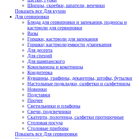
Щипцы, скребки, шпатели, венчики
Показать все Для кухни
Для сервировки
Блюда для сервировки и запекания, подносы и
кастрюли для сервировки
Вазы
Горшки, кастрюли для запекания
Горшки; кастрюли;емкости д/запекания
Для десерта
Для специй
Для шампанского
Кокильницы и кокотницы
Кондитерка
Кувшины, графины, декантеры, штофы, бутылки
Настольные подкладки, салфетки и салфетницы
Новинки
Подставки
Прочее
Светильники и плафоны
Свечи, подсвечники
Скатерти, полотенца, салфетки протирочные
Столовая посуда
Столовые приборы
Показать все Для сервировки