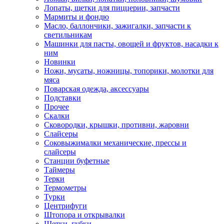
Лопаты, щетки для пиццерии, запчасти
Мармиты и фондю
Масло, баллончики, зажигалки, запчасти к
светильникам
Машинки для пасты, овощей и фруктов, насадки к
ним
Новинки
Ножи, мусаты, ножницы, топорики, молотки для
мяса
Поварская одежда, аксессуары
Подставки
Прочее
Скалки
Сковородки, крышки, противни, жаровни
Слайсеры
Соковыжималки механические, прессы и
слайсеры
Станции буфетные
Таймеры
Терки
Термометры
Турки
Центрифуги
Штопора и открывалки
Щетки, губки