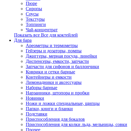
Пюре
Сиропы
Соусы
Текстуры
Топпинги
Чай-концентрат
Показать все Все для коктейлей
Для бара
Ареометры и термометры
Гейзеры и дозаторы, помпы
Джиггеры, мерная посуда, линейки
Диспенсеры, емкости, запчасти
Запчасти для сифонов и баллончики
Коврики и сетки барные
Контейнеры и емкости
Лимонадники и аксессуары
Наборы барные
Нарзанники, штопора и пробки
Новинки
Ножи и ложки специальные, щипцы
Папки, книги и бланки
Подставки
Приспособления для бокалов
Приспособления для колки льда, мельницы, совки
Прочее