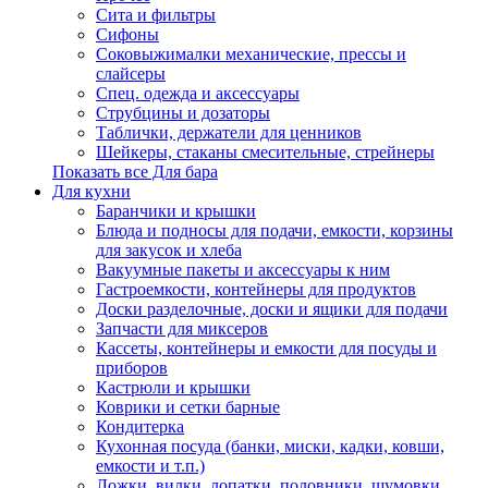
Сита и фильтры
Сифоны
Соковыжималки механические, прессы и
слайсеры
Спец. одежда и аксессуары
Струбцины и дозаторы
Таблички, держатели для ценников
Шейкеры, стаканы смесительные, стрейнеры
Показать все Для бара
Для кухни
Баранчики и крышки
Блюда и подносы для подачи, емкости, корзины
для закусок и хлеба
Вакуумные пакеты и аксессуары к ним
Гастроемкости, контейнеры для продуктов
Доски разделочные, доски и ящики для подачи
Запчасти для миксеров
Кассеты, контейнеры и емкости для посуды и
приборов
Кастрюли и крышки
Коврики и сетки барные
Кондитерка
Кухонная посуда (банки, миски, кадки, ковши,
емкости и т.п.)
Ложки, вилки, лопатки, половники, шумовки