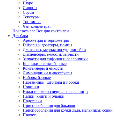
Пюре
Сиропы
Соусы
Текстуры
Топпинги
Чай-концентрат
Показать все Все для коктейлей
Для бара
Ареометры и термометры
Гейзеры и дозаторы, помпы
Джиггеры, мерная посуда, линейки
Диспенсеры, емкости, запчасти
Запчасти для сифонов и баллончики
Коврики и сетки барные
Контейнеры и емкости
Лимонадники и аксессуары
Наборы барные
Нарзанники, штопора и пробки
Новинки
Ножи и ложки специальные, щипцы
Папки, книги и бланки
Подставки
Приспособления для бокалов
Приспособления для колки льда, мельницы, совки
Прочее