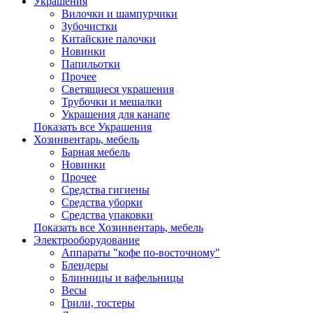
Украшения
Вилочки и шампурчики
Зубочистки
Китайские палочки
Новинки
Папильотки
Прочее
Светящиеся украшения
Трубочки и мешалки
Украшения для канапе
Показать все Украшения
Хозинвентарь, мебель
Барная мебель
Новинки
Прочее
Средства гигиены
Средства уборки
Средства упаковки
Показать все Хозинвентарь, мебель
Электрооборудование
Аппараты "кофе по-восточному"
Блендеры
Блинницы и вафельницы
Весы
Грили, тостеры