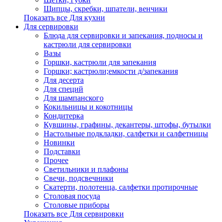
Щипцы, скребки, шпатели, венчики
Показать все Для кухни
Для сервировки
Блюда для сервировки и запекания, подносы и
кастрюли для сервировки
Вазы
Горшки, кастрюли для запекания
Горшки; кастрюли;емкости д/запекания
Для десерта
Для специй
Для шампанского
Кокильницы и кокотницы
Кондитерка
Кувшины, графины, декантеры, штофы, бутылки
Настольные подкладки, салфетки и салфетницы
Новинки
Подставки
Прочее
Светильники и плафоны
Свечи, подсвечники
Скатерти, полотенца, салфетки протирочные
Столовая посуда
Столовые приборы
Показать все Для сервировки