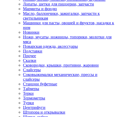
Лопаты, щетки для пиццерии, запчасти
Мармиты и фондю
Масло, баллончики, зажигалки, запчасти к
светильникам
Машинки для пасты, овощей и фруктов, насадки к
ним
Новинки
Ножи, мусаты, ножницы, топорики, молотки для
мяса
Поварская одежда, аксессуары
Подставки
Прочее
Скалки
Сковородки, крышки, противни, жаровни
Слайсеры
Соковыжималки механические, прессы и
слайсеры
Станции буфетные
Таймеры
Терки
Термометры
Турки
Центрифуги
Штопора и открывалки
Щетки, губки