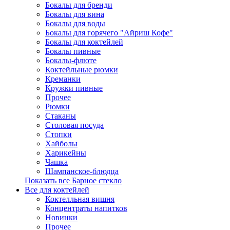
Бокалы для бренди
Бокалы для вина
Бокалы для воды
Бокалы для горячего "Айриш Кофе"
Бокалы для коктейлей
Бокалы пивные
Бокалы-флюте
Коктейльные рюмки
Креманки
Кружки пивные
Прочее
Рюмки
Стаканы
Столовая посуда
Стопки
Хайболы
Харикейны
Чашка
Шампанское-блюдца
Показать все Барное стекло
Все для коктейлей
Коктелльная вишня
Концентраты напитков
Новинки
Прочее