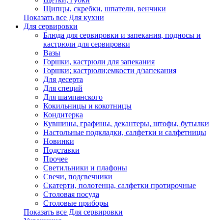
Щипцы, скребки, шпатели, венчики
Показать все Для кухни
Для сервировки
Блюда для сервировки и запекания, подносы и
кастрюли для сервировки
Вазы
Горшки, кастрюли для запекания
Горшки; кастрюли;емкости д/запекания
Для десерта
Для специй
Для шампанского
Кокильницы и кокотницы
Кондитерка
Кувшины, графины, декантеры, штофы, бутылки
Настольные подкладки, салфетки и салфетницы
Новинки
Подставки
Прочее
Светильники и плафоны
Свечи, подсвечники
Скатерти, полотенца, салфетки протирочные
Столовая посуда
Столовые приборы
Показать все Для сервировки