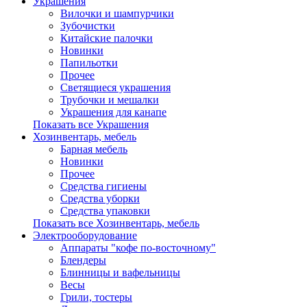
Украшения
Вилочки и шампурчики
Зубочистки
Китайские палочки
Новинки
Папильотки
Прочее
Светящиеся украшения
Трубочки и мешалки
Украшения для канапе
Показать все Украшения
Хозинвентарь, мебель
Барная мебель
Новинки
Прочее
Средства гигиены
Средства уборки
Средства упаковки
Показать все Хозинвентарь, мебель
Электрооборудование
Аппараты "кофе по-восточному"
Блендеры
Блинницы и вафельницы
Весы
Грили, тостеры