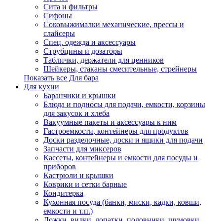
Сита и фильтры
Сифоны
Соковыжималки механические, прессы и
слайсеры
Спец. одежда и аксессуары
Струбцины и дозаторы
Таблички, держатели для ценников
Шейкеры, стаканы смесительные, стрейнеры
Показать все Для бара
Для кухни
Баранчики и крышки
Блюда и подносы для подачи, емкости, корзины
для закусок и хлеба
Вакуумные пакеты и аксессуары к ним
Гастроемкости, контейнеры для продуктов
Доски разделочные, доски и ящики для подачи
Запчасти для миксеров
Кассеты, контейнеры и емкости для посуды и
приборов
Кастрюли и крышки
Коврики и сетки барные
Кондитерка
Кухонная посуда (банки, миски, кадки, ковши,
емкости и т.п.)
Ложки, вилки, лопатки, половники, шумовки