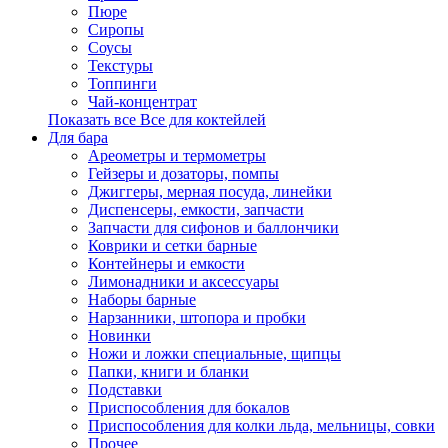
Пюре
Сиропы
Соусы
Текстуры
Топпинги
Чай-концентрат
Показать все Все для коктейлей
Для бара
Ареометры и термометры
Гейзеры и дозаторы, помпы
Джиггеры, мерная посуда, линейки
Диспенсеры, емкости, запчасти
Запчасти для сифонов и баллончики
Коврики и сетки барные
Контейнеры и емкости
Лимонадники и аксессуары
Наборы барные
Нарзанники, штопора и пробки
Новинки
Ножи и ложки специальные, щипцы
Папки, книги и бланки
Подставки
Приспособления для бокалов
Приспособления для колки льда, мельницы, совки
Прочее