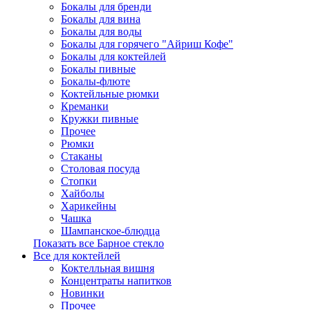
Бокалы для бренди
Бокалы для вина
Бокалы для воды
Бокалы для горячего "Айриш Кофе"
Бокалы для коктейлей
Бокалы пивные
Бокалы-флюте
Коктейльные рюмки
Креманки
Кружки пивные
Прочее
Рюмки
Стаканы
Столовая посуда
Стопки
Хайболы
Харикейны
Чашка
Шампанское-блюдца
Показать все Барное стекло
Все для коктейлей
Коктелльная вишня
Концентраты напитков
Новинки
Прочее