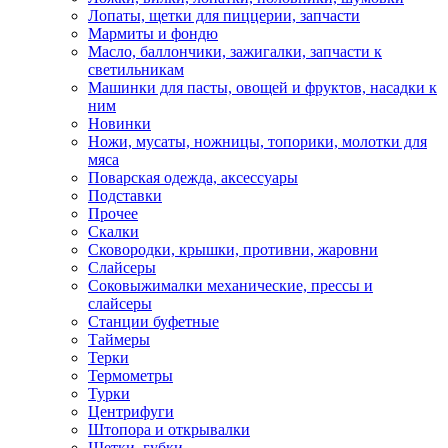
Лопаты, щетки для пиццерии, запчасти
Мармиты и фондю
Масло, баллончики, зажигалки, запчасти к
светильникам
Машинки для пасты, овощей и фруктов, насадки к
ним
Новинки
Ножи, мусаты, ножницы, топорики, молотки для
мяса
Поварская одежда, аксессуары
Подставки
Прочее
Скалки
Сковородки, крышки, противни, жаровни
Слайсеры
Соковыжималки механические, прессы и
слайсеры
Станции буфетные
Таймеры
Терки
Термометры
Турки
Центрифуги
Штопора и открывалки
Щетки, губки