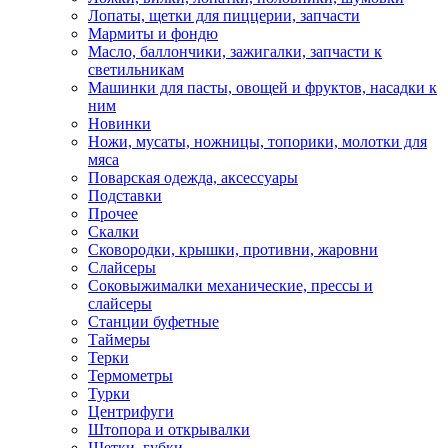
Лопаты, щетки для пиццерии, запчасти
Мармиты и фондю
Масло, баллончики, зажигалки, запчасти к
светильникам
Машинки для пасты, овощей и фруктов, насадки к
ним
Новинки
Ножи, мусаты, ножницы, топорики, молотки для
мяса
Поварская одежда, аксессуары
Подставки
Прочее
Скалки
Сковородки, крышки, противни, жаровни
Слайсеры
Соковыжималки механические, прессы и
слайсеры
Станции буфетные
Таймеры
Терки
Термометры
Турки
Центрифуги
Штопора и открывалки
Щетки, губки