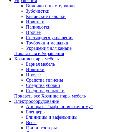
Украшения
Вилочки и шампурчики
Зубочистки
Китайские палочки
Новинки
Папильотки
Прочее
Светящиеся украшения
Трубочки и мешалки
Украшения для канапе
Показать все Украшения
Хозинвентарь, мебель
Барная мебель
Новинки
Прочее
Средства гигиены
Средства уборки
Средства упаковки
Показать все Хозинвентарь, мебель
Электрооборудование
Аппараты "кофе по-восточному"
Блендеры
Блинницы и вафельницы
Весы
Грили, тостеры