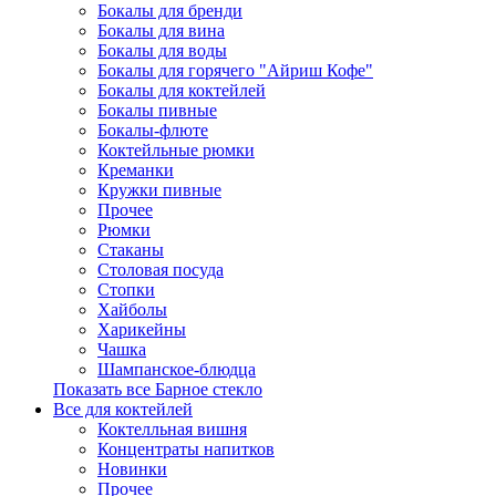
Бокалы для бренди
Бокалы для вина
Бокалы для воды
Бокалы для горячего "Айриш Кофе"
Бокалы для коктейлей
Бокалы пивные
Бокалы-флюте
Коктейльные рюмки
Креманки
Кружки пивные
Прочее
Рюмки
Стаканы
Столовая посуда
Стопки
Хайболы
Харикейны
Чашка
Шампанское-блюдца
Показать все Барное стекло
Все для коктейлей
Коктелльная вишня
Концентраты напитков
Новинки
Прочее