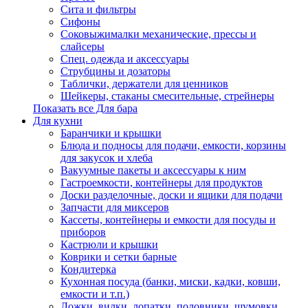
Сита и фильтры
Сифоны
Соковыжималки механические, прессы и
слайсеры
Спец. одежда и аксессуары
Струбцины и дозаторы
Таблички, держатели для ценников
Шейкеры, стаканы смесительные, стрейнеры
Показать все Для бара
Для кухни
Баранчики и крышки
Блюда и подносы для подачи, емкости, корзины
для закусок и хлеба
Вакуумные пакеты и аксессуары к ним
Гастроемкости, контейнеры для продуктов
Доски разделочные, доски и ящики для подачи
Запчасти для миксеров
Кассеты, контейнеры и емкости для посуды и
приборов
Кастрюли и крышки
Коврики и сетки барные
Кондитерка
Кухонная посуда (банки, миски, кадки, ковши,
емкости и т.п.)
Ложки, вилки, лопатки, половники, шумовки