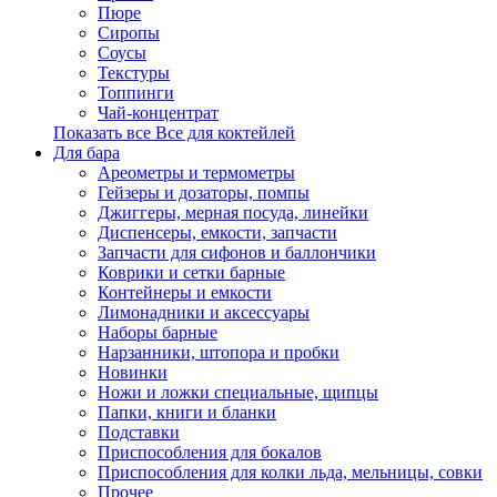
Пюре
Сиропы
Соусы
Текстуры
Топпинги
Чай-концентрат
Показать все Все для коктейлей
Для бара
Ареометры и термометры
Гейзеры и дозаторы, помпы
Джиггеры, мерная посуда, линейки
Диспенсеры, емкости, запчасти
Запчасти для сифонов и баллончики
Коврики и сетки барные
Контейнеры и емкости
Лимонадники и аксессуары
Наборы барные
Нарзанники, штопора и пробки
Новинки
Ножи и ложки специальные, щипцы
Папки, книги и бланки
Подставки
Приспособления для бокалов
Приспособления для колки льда, мельницы, совки
Прочее