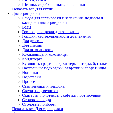
Щипцы, скребки, шпатели, венчики
Показать все Для кухни
Для сервировки
Блюда для сервировки и запекания, подносы и
кастрюли для сервировки
Вазы
Горшки, кастрюли для запекания
Горшки; кастрюли;емкости д/запекания
Для десерта
Для специй
Для шампанского
Кокильницы и кокотницы
Кондитерка
Кувшины, графины, декантеры, штофы, бутылки
Настольные подкладки, салфетки и салфетницы
Новинки
Подставки
Прочее
Светильники и плафоны
Свечи, подсвечники
Скатерти, полотенца, салфетки протирочные
Столовая посуда
Столовые приборы
Показать все Для сервировки