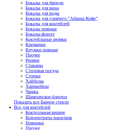
Бокалы для бренди
Бокалы для вина
Бокалы для воды
Бокалы для горячего "Айриш Кофе"
Бокалы для коктейлей
Бокалы пивные
Бокалы-флюте
Коктейльные рюмки
Креманки
Кружки пивные
Прочее
Рюмки
Стаканы
Столовая посуда
Стопки
Хайболы
Харикейны
Чашка
Шампанское-блюдца
Показать все Барное стекло
Все для коктейлей
Коктелльная вишня
Концентраты напитков
Новинки
Прочее