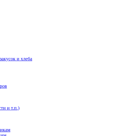
закусок и хлеба
оров
ти и т.п.)
никам
ним