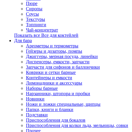
Пюре
Сиропы
Соусы
Текстуры
Топпинги
Чай-концентрат
Показать все Все для коктейлей
Для бара
Ареометры и термометры
Гейзеры и дозаторы, помпы
Джиггеры, мерная посуда, линейки
Диспенсеры, емкости, запчасти
Запчасти для сифонов и баллончики
Коврики и сетки барные
Контейнеры и емкости
Лимонадники и аксессуары
Наборы барные
Нарзанники, штопора и пробки
Новинки
Ножи и ложки специальные, щипцы
Папки, книги и бланки
Подставки
Приспособления для бокалов
Приспособления для колки льда, мельницы, совки
Прочее