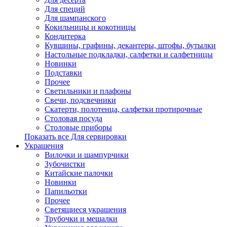
Для специй
Для шампанского
Кокильницы и кокотницы
Кондитерка
Кувшины, графины, декантеры, штофы, бутылки
Настольные подкладки, салфетки и салфетницы
Новинки
Подставки
Прочее
Светильники и плафоны
Свечи, подсвечники
Скатерти, полотенца, салфетки протирочные
Столовая посуда
Столовые приборы
Показать все Для сервировки
Украшения
Вилочки и шампурчики
Зубочистки
Китайские палочки
Новинки
Папильотки
Прочее
Светящиеся украшения
Трубочки и мешалки