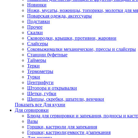
Новинки
Ножи, мусаты, ножницы, топорики, молотки для мя
Поварская одежда, аксессуары
Подставки
Прочее
Скалки
Сковородки, крышки, противни, жаровни
Слайсеры
Соковыжималки механические, прессы и слайсеры
Станции буфетные
Таймеры
Терки
Термометры
Турки
Центрифуги
Штопора и открывалки
Щетки, губки
Щипцы, скребки, шпатели, венчики
Показать все Для кухни
Для сервировки
Блюда для сервировки и запекания, подносы и каст
Вазы
Горшки, кастрюли для запекания
Горшки; кастрюли;емкости д/запекания
Для десерта