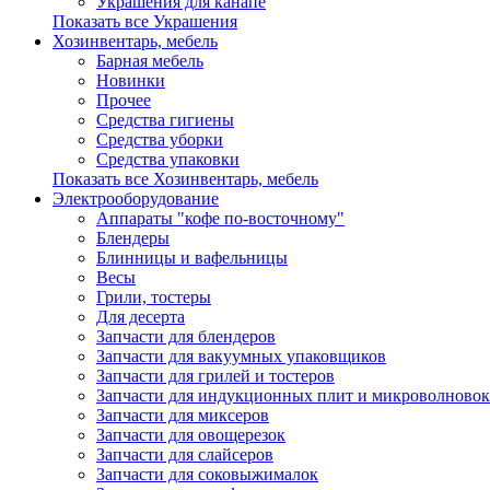
Украшения для канапе
Показать все Украшения
Хозинвентарь, мебель
Барная мебель
Новинки
Прочее
Средства гигиены
Средства уборки
Средства упаковки
Показать все Хозинвентарь, мебель
Электрооборудование
Аппараты "кофе по-восточному"
Блендеры
Блинницы и вафельницы
Весы
Грили, тостеры
Для десерта
Запчасти для блендеров
Запчасти для вакуумных упаковщиков
Запчасти для грилей и тостеров
Запчасти для индукционных плит и микроволновок
Запчасти для миксеров
Запчасти для овощерезок
Запчасти для слайсеров
Запчасти для соковыжималок