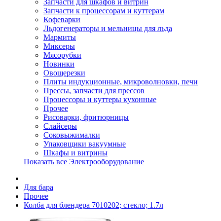
Запчасти для шкафов и витрин
Запчасти к процессорам и куттерам
Кофеварки
Льдогенераторы и мельницы для льда
Мармиты
Миксеры
Мясорубки
Новинки
Овощерезки
Плиты индукционные, микроволновки, печи
Прессы, запчасти для прессов
Процессоры и куттеры кухонные
Прочее
Рисоварки, фритюрницы
Слайсеры
Соковыжималки
Упаковщики вакуумные
Шкафы и витрины
Показать все Электрооборудование
Для бара
Прочее
Колба для блендера 7010202; стекло; 1.7л