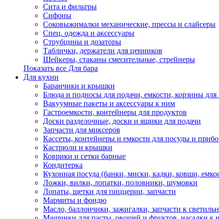
Сита и фильтры
Сифоны
Соковыжималки механические, прессы и слайсеры
Спец. одежда и аксессуары
Струбцины и дозаторы
Таблички, держатели для ценников
Шейкеры, стаканы смесительные, стрейнеры
Показать все Для бара
Для кухни
Баранчики и крышки
Блюда и подносы для подачи, емкости, корзины для 
Вакуумные пакеты и аксессуары к ним
Гастроемкости, контейнеры для продуктов
Доски разделочные, доски и ящики для подачи
Запчасти для миксеров
Кассеты, контейнеры и емкости для посуды и приб
Кастрюли и крышки
Коврики и сетки барные
Кондитерка
Кухонная посуда (банки, миски, кадки, ковши, емкос
Ложки, вилки, лопатки, половники, шумовки
Лопаты, щетки для пиццерии, запчасти
Мармиты и фондю
Масло, баллончики, зажигалки, запчасти к светиль
Машинки для пасты, овощей и фруктов, насадки к 