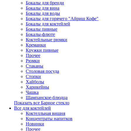
Бокалы для бренди
Бокалы для вина
Бокалы для воды
Бокалы для горячего "Айриш Кофе"
Бокалы для коктейлей
Бокалы пивные
Бокалы-флюте
Коктейльные рюмки
Креманки
Кружки пивные
Прочее
Рюмки
Стаканы
Столовая посуда
Стопки
Хайболы
Харикейны
Чашка
Шампанское-блюдца
Показать все Барное стекло
Все для коктейлей
Коктелльная вишня
Концентраты напитков
Новинки
Прочее