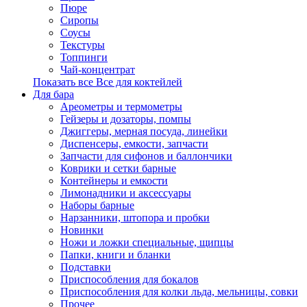
Пюре
Сиропы
Соусы
Текстуры
Топпинги
Чай-концентрат
Показать все Все для коктейлей
Для бара
Ареометры и термометры
Гейзеры и дозаторы, помпы
Джиггеры, мерная посуда, линейки
Диспенсеры, емкости, запчасти
Запчасти для сифонов и баллончики
Коврики и сетки барные
Контейнеры и емкости
Лимонадники и аксессуары
Наборы барные
Нарзанники, штопора и пробки
Новинки
Ножи и ложки специальные, щипцы
Папки, книги и бланки
Подставки
Приспособления для бокалов
Приспособления для колки льда, мельницы, совки
Прочее