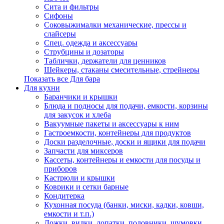
Сита и фильтры
Сифоны
Соковыжималки механические, прессы и
слайсеры
Спец. одежда и аксессуары
Струбцины и дозаторы
Таблички, держатели для ценников
Шейкеры, стаканы смесительные, стрейнеры
Показать все Для бара
Для кухни
Баранчики и крышки
Блюда и подносы для подачи, емкости, корзины
для закусок и хлеба
Вакуумные пакеты и аксессуары к ним
Гастроемкости, контейнеры для продуктов
Доски разделочные, доски и ящики для подачи
Запчасти для миксеров
Кассеты, контейнеры и емкости для посуды и
приборов
Кастрюли и крышки
Коврики и сетки барные
Кондитерка
Кухонная посуда (банки, миски, кадки, ковши,
емкости и т.п.)
Ложки, вилки, лопатки, половники, шумовки