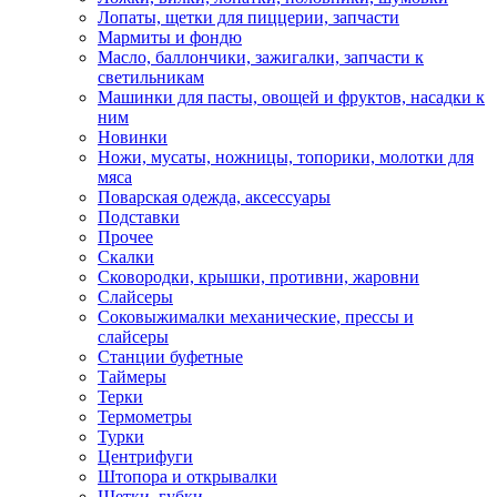
Лопаты, щетки для пиццерии, запчасти
Мармиты и фондю
Масло, баллончики, зажигалки, запчасти к
светильникам
Машинки для пасты, овощей и фруктов, насадки к
ним
Новинки
Ножи, мусаты, ножницы, топорики, молотки для
мяса
Поварская одежда, аксессуары
Подставки
Прочее
Скалки
Сковородки, крышки, противни, жаровни
Слайсеры
Соковыжималки механические, прессы и
слайсеры
Станции буфетные
Таймеры
Терки
Термометры
Турки
Центрифуги
Штопора и открывалки
Щетки, губки