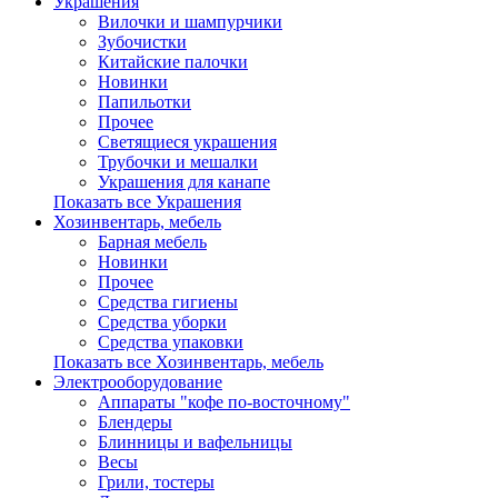
Украшения
Вилочки и шампурчики
Зубочистки
Китайские палочки
Новинки
Папильотки
Прочее
Светящиеся украшения
Трубочки и мешалки
Украшения для канапе
Показать все Украшения
Хозинвентарь, мебель
Барная мебель
Новинки
Прочее
Средства гигиены
Средства уборки
Средства упаковки
Показать все Хозинвентарь, мебель
Электрооборудование
Аппараты "кофе по-восточному"
Блендеры
Блинницы и вафельницы
Весы
Грили, тостеры