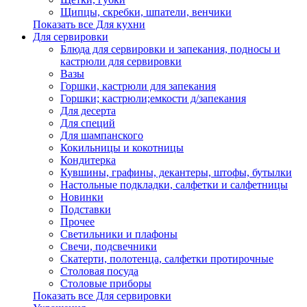
Щипцы, скребки, шпатели, венчики
Показать все Для кухни
Для сервировки
Блюда для сервировки и запекания, подносы и
кастрюли для сервировки
Вазы
Горшки, кастрюли для запекания
Горшки; кастрюли;емкости д/запекания
Для десерта
Для специй
Для шампанского
Кокильницы и кокотницы
Кондитерка
Кувшины, графины, декантеры, штофы, бутылки
Настольные подкладки, салфетки и салфетницы
Новинки
Подставки
Прочее
Светильники и плафоны
Свечи, подсвечники
Скатерти, полотенца, салфетки протирочные
Столовая посуда
Столовые приборы
Показать все Для сервировки