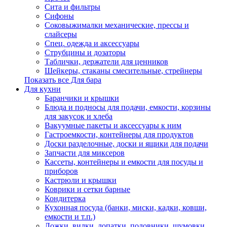
Сита и фильтры
Сифоны
Соковыжималки механические, прессы и
слайсеры
Спец. одежда и аксессуары
Струбцины и дозаторы
Таблички, держатели для ценников
Шейкеры, стаканы смесительные, стрейнеры
Показать все Для бара
Для кухни
Баранчики и крышки
Блюда и подносы для подачи, емкости, корзины
для закусок и хлеба
Вакуумные пакеты и аксессуары к ним
Гастроемкости, контейнеры для продуктов
Доски разделочные, доски и ящики для подачи
Запчасти для миксеров
Кассеты, контейнеры и емкости для посуды и
приборов
Кастрюли и крышки
Коврики и сетки барные
Кондитерка
Кухонная посуда (банки, миски, кадки, ковши,
емкости и т.п.)
Ложки, вилки, лопатки, половники, шумовки