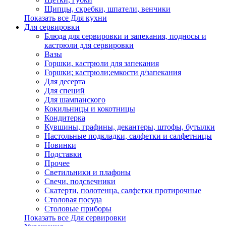
Щипцы, скребки, шпатели, венчики
Показать все Для кухни
Для сервировки
Блюда для сервировки и запекания, подносы и
кастрюли для сервировки
Вазы
Горшки, кастрюли для запекания
Горшки; кастрюли;емкости д/запекания
Для десерта
Для специй
Для шампанского
Кокильницы и кокотницы
Кондитерка
Кувшины, графины, декантеры, штофы, бутылки
Настольные подкладки, салфетки и салфетницы
Новинки
Подставки
Прочее
Светильники и плафоны
Свечи, подсвечники
Скатерти, полотенца, салфетки протирочные
Столовая посуда
Столовые приборы
Показать все Для сервировки