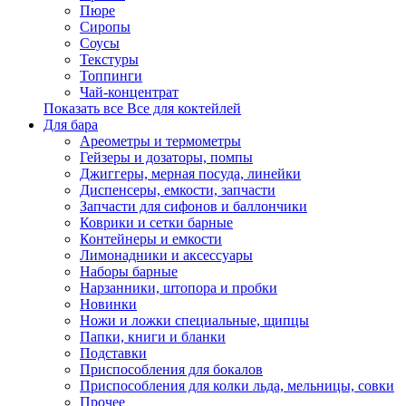
Пюре
Сиропы
Соусы
Текстуры
Топпинги
Чай-концентрат
Показать все Все для коктейлей
Для бара
Ареометры и термометры
Гейзеры и дозаторы, помпы
Джиггеры, мерная посуда, линейки
Диспенсеры, емкости, запчасти
Запчасти для сифонов и баллончики
Коврики и сетки барные
Контейнеры и емкости
Лимонадники и аксессуары
Наборы барные
Нарзанники, штопора и пробки
Новинки
Ножи и ложки специальные, щипцы
Папки, книги и бланки
Подставки
Приспособления для бокалов
Приспособления для колки льда, мельницы, совки
Прочее