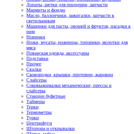
Лопаты, щетки для пиццерии, запчасти
Мармиты и фондю
Масло, баллончики, зажигалки, запчасти к
светильникам
Машинки для пасты, овощей и фруктов, насадки к
ним
Новинки
Ножи, мусаты, ножницы, топорики, молотки для
мяса
Поварская одежда, аксессуары
Подставки
Прочее
Скалки
Сковородки, крышки, противни, жаровни
Слайсеры
Соковыжималки механические, прессы и
слайсеры
Станции буфетные
Таймеры
Терки
Термометры
Турки
Центрифуги
Штопора и открывалки
Щетки, губки