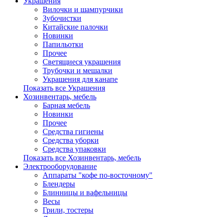
Украшения
Вилочки и шампурчики
Зубочистки
Китайские палочки
Новинки
Папильотки
Прочее
Светящиеся украшения
Трубочки и мешалки
Украшения для канапе
Показать все Украшения
Хозинвентарь, мебель
Барная мебель
Новинки
Прочее
Средства гигиены
Средства уборки
Средства упаковки
Показать все Хозинвентарь, мебель
Электрооборудование
Аппараты "кофе по-восточному"
Блендеры
Блинницы и вафельницы
Весы
Грили, тостеры