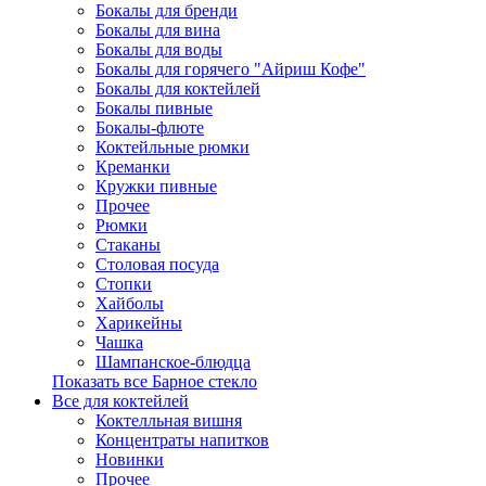
Бокалы для бренди
Бокалы для вина
Бокалы для воды
Бокалы для горячего "Айриш Кофе"
Бокалы для коктейлей
Бокалы пивные
Бокалы-флюте
Коктейльные рюмки
Креманки
Кружки пивные
Прочее
Рюмки
Стаканы
Столовая посуда
Стопки
Хайболы
Харикейны
Чашка
Шампанское-блюдца
Показать все Барное стекло
Все для коктейлей
Коктелльная вишня
Концентраты напитков
Новинки
Прочее