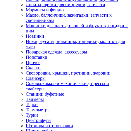
Лопаты, щетки для пиццерии, запчасти
Мармиты и фондю
Масло, баллончики, зажигалки, запчасти к
светильникам
Машинки для пасты, овощей и фруктов, насадки к
ним
Новинки
Ножи, мусаты, ножницы, топорики, молотки для
мяса
Поварская одежда, аксессуары
Подставки
Прочее
Скалки
Сковородки, крышки, противни, жаровни
Слайсеры
Соковыжималки механические, прессы и
слайсеры
Станции буфетные
Таймеры
Терки
Термометры
Турки
Центрифуги
Штопора и открывалки
Щетки, губки