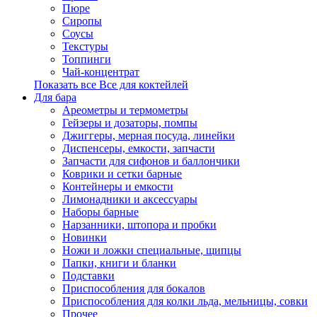
Пюре
Сиропы
Соусы
Текстуры
Топпинги
Чай-концентрат
Показать все Все для коктейлей
Для бара
Ареометры и термометры
Гейзеры и дозаторы, помпы
Джиггеры, мерная посуда, линейки
Диспенсеры, емкости, запчасти
Запчасти для сифонов и баллончики
Коврики и сетки барные
Контейнеры и емкости
Лимонадники и аксессуары
Наборы барные
Нарзанники, штопора и пробки
Новинки
Ножи и ложки специальные, щипцы
Папки, книги и бланки
Подставки
Приспособления для бокалов
Приспособления для колки льда, мельницы, совки
Прочее