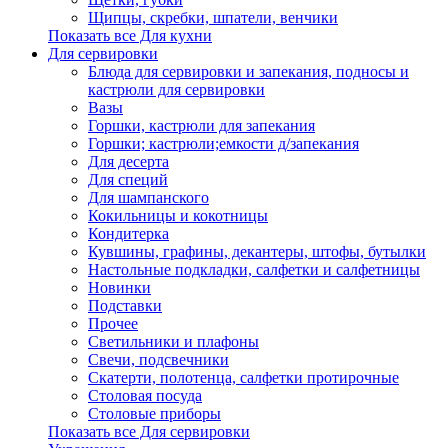
Щипцы, скребки, шпатели, венчики
Показать все Для кухни
Для сервировки
Блюда для сервировки и запекания, подносы и
кастрюли для сервировки
Вазы
Горшки, кастрюли для запекания
Горшки; кастрюли;емкости д/запекания
Для десерта
Для специй
Для шампанского
Кокильницы и кокотницы
Кондитерка
Кувшины, графины, декантеры, штофы, бутылки
Настольные подкладки, салфетки и салфетницы
Новинки
Подставки
Прочее
Светильники и плафоны
Свечи, подсвечники
Скатерти, полотенца, салфетки протирочные
Столовая посуда
Столовые приборы
Показать все Для сервировки