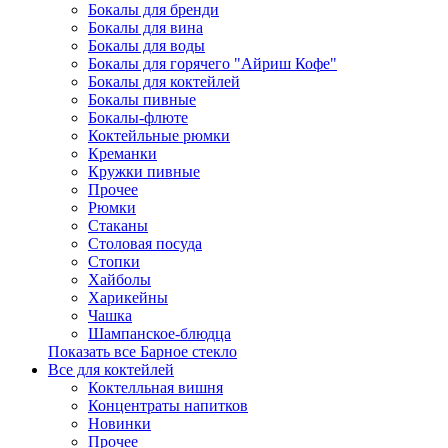
Бокалы для бренди
Бокалы для вина
Бокалы для воды
Бокалы для горячего "Айриш Кофе"
Бокалы для коктейлей
Бокалы пивные
Бокалы-флюте
Коктейльные рюмки
Креманки
Кружки пивные
Прочее
Рюмки
Стаканы
Столовая посуда
Стопки
Хайболы
Харикейны
Чашка
Шампанское-блюдца
Показать все Барное стекло
Все для коктейлей
Коктелльная вишня
Концентраты напитков
Новинки
Прочее