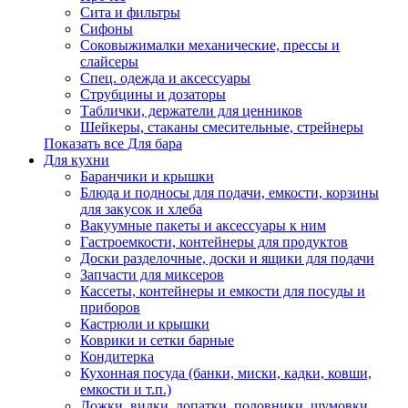
Сита и фильтры
Сифоны
Соковыжималки механические, прессы и
слайсеры
Спец. одежда и аксессуары
Струбцины и дозаторы
Таблички, держатели для ценников
Шейкеры, стаканы смесительные, стрейнеры
Показать все Для бара
Для кухни
Баранчики и крышки
Блюда и подносы для подачи, емкости, корзины
для закусок и хлеба
Вакуумные пакеты и аксессуары к ним
Гастроемкости, контейнеры для продуктов
Доски разделочные, доски и ящики для подачи
Запчасти для миксеров
Кассеты, контейнеры и емкости для посуды и
приборов
Кастрюли и крышки
Коврики и сетки барные
Кондитерка
Кухонная посуда (банки, миски, кадки, ковши,
емкости и т.п.)
Ложки, вилки, лопатки, половники, шумовки