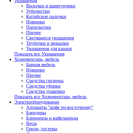
Украшения
Вилочки и шампурчики
Зубочистки
Китайские палочки
Новинки
Папильотки
Прочее
Светящиеся украшения
Трубочки и мешалки
Украшения для канапе
Показать все Украшения
Хозинвентарь, мебель
Барная мебель
Новинки
Прочее
Средства гигиены
Средства уборки
Средства упаковки
Показать все Хозинвентарь, мебель
Электрооборудование
Аппараты "кофе по-восточному"
Блендеры
Блинницы и вафельницы
Весы
Грили, тостеры