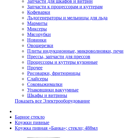
Запчасти для шкафов и витрин
Запчасти к процессорам и куттерам
Кофеварки
Льдогенераторы и мельницы для льда
Мармиты
Миксеры
Мясорубки
Новинки
Овощерезки
Плиты индукционные, микроволновки, печи
Прессы, запчасти для прессов
Процессоры и куттеры кухонные
Прочее
Рисоварки, фритюрницы
Слайсеры
Соковыжималки
Упаковщики вакуумные
Шкафы и витрины
Показать все Электрооборудование
Барное стекло
Кружки пивные
Кружка пивная «Банка»; стекло; 488мл