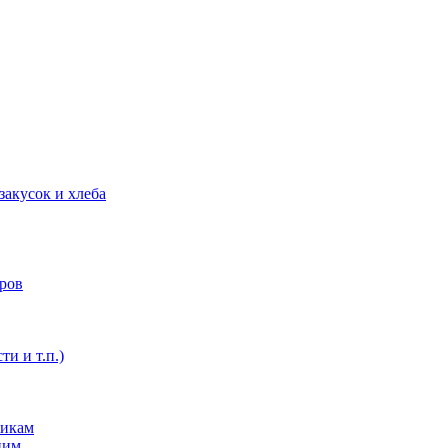
закусок и хлеба
оров
ти и т.п.)
никам
ним