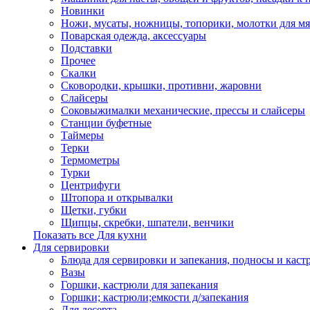
Новинки
Ножи, мусаты, ножницы, топорики, молотки для мя
Поварская одежда, аксессуары
Подставки
Прочее
Скалки
Сковородки, крышки, противни, жаровни
Слайсеры
Соковыжималки механические, прессы и слайсеры
Станции буфетные
Таймеры
Терки
Термометры
Турки
Центрифуги
Штопора и открывалки
Щетки, губки
Щипцы, скребки, шпатели, венчики
Показать все Для кухни
Для сервировки
Блюда для сервировки и запекания, подносы и каст
Вазы
Горшки, кастрюли для запекания
Горшки; кастрюли;емкости д/запекания
Для десерта