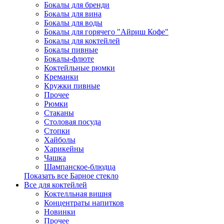
Бокалы для бренди
Бокалы для вина
Бокалы для воды
Бокалы для горячего "Айриш Кофе"
Бокалы для коктейлей
Бокалы пивные
Бокалы-флюте
Коктейльные рюмки
Креманки
Кружки пивные
Прочее
Рюмки
Стаканы
Столовая посуда
Стопки
Хайболы
Харикейны
Чашка
Шампанское-блюдца
Показать все Барное стекло
Все для коктейлей
Коктелльная вишня
Концентраты напитков
Новинки
Прочее