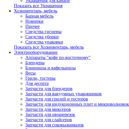
Украшения для канапе
Показать все Украшения
Хозинвентарь, мебель
Барная мебель
Новинки
Прочее
Средства гигиены
Средства уборки
Средства упаковки
Показать все Хозинвентарь, мебель
Электрооборудование
Аппараты "кофе по-восточному"
Блендеры
Блинницы и вафельницы
Весы
Грили, тостеры
Для десерта
Запчасти для блендеров
Запчасти для вакуумных упаковщиков
Запчасти для грилей и тостеров
Запчасти для индукционных плит и микроволновок
Запчасти для миксеров
Запчасти для овощерезок
Запчасти для слайсеров
Запчасти для соковыжималок