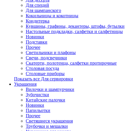
Для специй
Для шампанского
Кокильницы и кокотницы
Кондитерка
Кувшины, графины, декантеры, штофы, бутылки
Настольные подкладки, салфетки и салфетницы
Новинки
Подставки
Прочее
Светильники и плафоны
Свечи, подсвечники
Скатерти, полотенца, салфетки протирочные
Столовая посуда
Столовые приборы
Показать все Для сервировки
Украшения
Вилочки и шампурчики
Зубочистки
Китайские палочки
Новинки
Папильотки
Прочее
Светящиеся украшения
Трубочки и мешалки