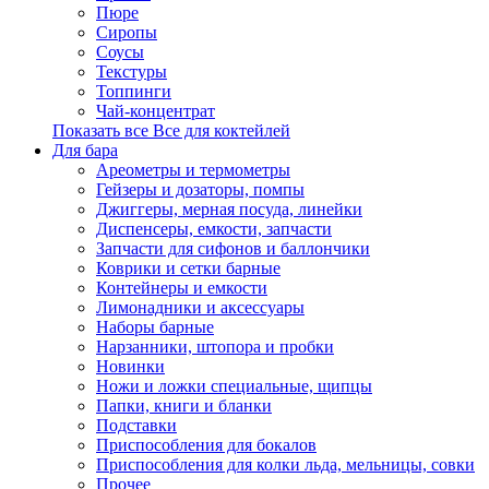
Пюре
Сиропы
Соусы
Текстуры
Топпинги
Чай-концентрат
Показать все Все для коктейлей
Для бара
Ареометры и термометры
Гейзеры и дозаторы, помпы
Джиггеры, мерная посуда, линейки
Диспенсеры, емкости, запчасти
Запчасти для сифонов и баллончики
Коврики и сетки барные
Контейнеры и емкости
Лимонадники и аксессуары
Наборы барные
Нарзанники, штопора и пробки
Новинки
Ножи и ложки специальные, щипцы
Папки, книги и бланки
Подставки
Приспособления для бокалов
Приспособления для колки льда, мельницы, совки
Прочее