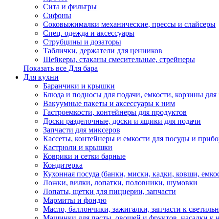
Сита и фильтры
Сифоны
Соковыжималки механические, прессы и слайсеры
Спец. одежда и аксессуары
Струбцины и дозаторы
Таблички, держатели для ценников
Шейкеры, стаканы смесительные, стрейнеры
Показать все Для бара
Для кухни
Баранчики и крышки
Блюда и подносы для подачи, емкости, корзины для 
Вакуумные пакеты и аксессуары к ним
Гастроемкости, контейнеры для продуктов
Доски разделочные, доски и ящики для подачи
Запчасти для миксеров
Кассеты, контейнеры и емкости для посуды и приб
Кастрюли и крышки
Коврики и сетки барные
Кондитерка
Кухонная посуда (банки, миски, кадки, ковши, емкос
Ложки, вилки, лопатки, половники, шумовки
Лопаты, щетки для пиццерии, запчасти
Мармиты и фондю
Масло, баллончики, зажигалки, запчасти к светиль
Машинки для пасты, овощей и фруктов, насадки к 