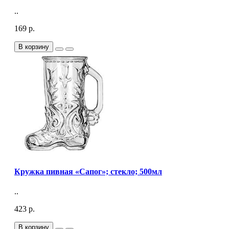
..
169 р.
В корзину
Кружка пивная «Сапог»; стекло; 500мл
..
423 р.
В корзину