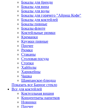
Бокалы для бренди
Бокалы для вина
Бокалы для воды
Бокалы для горячего "Айриш Кофе"
Бокалы для коктейлей
Бокалы пивные
Бокалы-флюте
Коктейльные рюмки
Креманки
Кружки пивные
Прочее
Рюмки
Стаканы
Столовая посуда
Стопки
Хайболы
Харикейны
Чашка
Шампанское-блюдца
Показать все Барное стекло
Все для коктейлей
Коктелльная вишня
Концентраты напитков
Новинки
Прочее