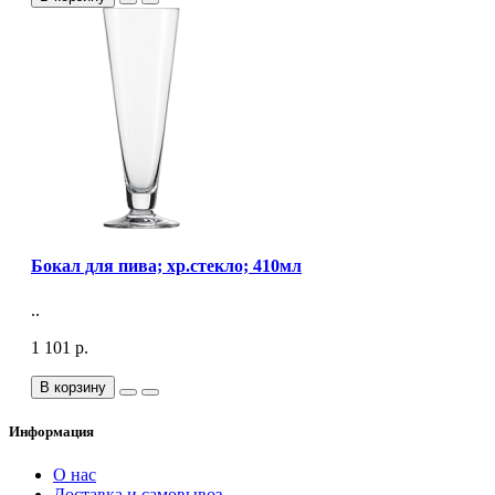
Бокал для пива; хр.стекло; 410мл
..
1 101 р.
В корзину
Информация
О нас
Доставка и самовывоз