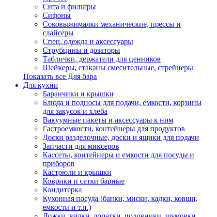
Сита и фильтры
Сифоны
Соковыжималки механические, прессы и
слайсеры
Спец. одежда и аксессуары
Струбцины и дозаторы
Таблички, держатели для ценников
Шейкеры, стаканы смесительные, стрейнеры
Показать все Для бара
Для кухни
Баранчики и крышки
Блюда и подносы для подачи, емкости, корзины
для закусок и хлеба
Вакуумные пакеты и аксессуары к ним
Гастроемкости, контейнеры для продуктов
Доски разделочные, доски и ящики для подачи
Запчасти для миксеров
Кассеты, контейнеры и емкости для посуды и
приборов
Кастрюли и крышки
Коврики и сетки барные
Кондитерка
Кухонная посуда (банки, миски, кадки, ковши,
емкости и т.п.)
Ложки, вилки, лопатки, половники, шумовки