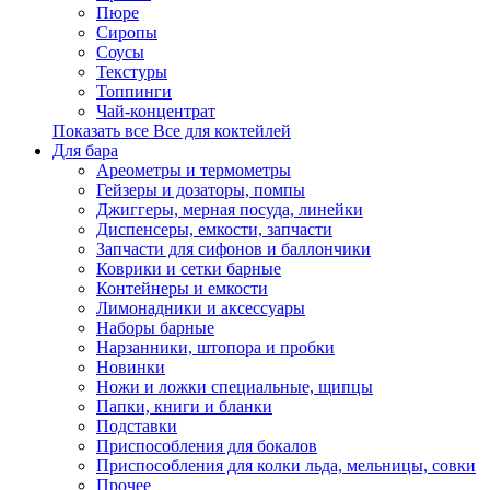
Пюре
Сиропы
Соусы
Текстуры
Топпинги
Чай-концентрат
Показать все Все для коктейлей
Для бара
Ареометры и термометры
Гейзеры и дозаторы, помпы
Джиггеры, мерная посуда, линейки
Диспенсеры, емкости, запчасти
Запчасти для сифонов и баллончики
Коврики и сетки барные
Контейнеры и емкости
Лимонадники и аксессуары
Наборы барные
Нарзанники, штопора и пробки
Новинки
Ножи и ложки специальные, щипцы
Папки, книги и бланки
Подставки
Приспособления для бокалов
Приспособления для колки льда, мельницы, совки
Прочее