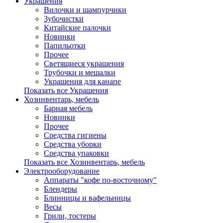
Украшения
Вилочки и шампурчики
Зубочистки
Китайские палочки
Новинки
Папильотки
Прочее
Светящиеся украшения
Трубочки и мешалки
Украшения для канапе
Показать все Украшения
Хозинвентарь, мебель
Барная мебель
Новинки
Прочее
Средства гигиены
Средства уборки
Средства упаковки
Показать все Хозинвентарь, мебель
Электрооборудование
Аппараты "кофе по-восточному"
Блендеры
Блинницы и вафельницы
Весы
Грили, тостеры