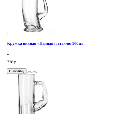
Кружка пивная «Пьяная»; стекло; 500мл
..
728 р.
В корзину