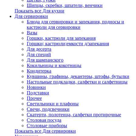
Щипцы, скребки, шпатели, венчики
Показать все Для кухни
Для сервировки
Блюда для сервировки и запекания, подносы и
кастрюли для сервировки
Вазы
Горшки, кастрюли для запекания
Горшки; кастрюли;емкости д/запекания
Для десерта
Для специй
Для шампанского
Кокильницы и кокотницы
Кондитерка
Кувшины, графины, декантеры, штофы, бутылки
Настольные подкладки, салфетки и салфетницы
Новинки
Подставки
Прочее
Светильники и плафоны
Свечи, подсвечники
Скатерти, полотенца, салфетки протирочные
Столовая посуда
Столовые приборы
Показать все Для сервировки