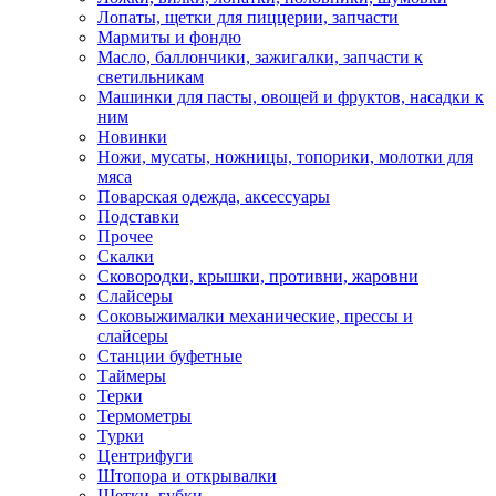
Лопаты, щетки для пиццерии, запчасти
Мармиты и фондю
Масло, баллончики, зажигалки, запчасти к
светильникам
Машинки для пасты, овощей и фруктов, насадки к
ним
Новинки
Ножи, мусаты, ножницы, топорики, молотки для
мяса
Поварская одежда, аксессуары
Подставки
Прочее
Скалки
Сковородки, крышки, противни, жаровни
Слайсеры
Соковыжималки механические, прессы и
слайсеры
Станции буфетные
Таймеры
Терки
Термометры
Турки
Центрифуги
Штопора и открывалки
Щетки, губки