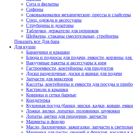
Сита и фильтры
Сифоны
Соковыжималки механические, прессы и слайсеры
Спец. одежда и аксессуары
Струбцины и дозаторы
Таблички, держатели для ценников
Шейкеры, стаканы смесительные, стрейнеры
Показать все Для бара
Для кухни
Баранчики и крышки
Блюда и подносы для подачи, емкости, корзины для 
Вакуумные пакеты и аксессуары к ним
Гастроемкости, контейнеры для продуктов
Доски разделочные, доски и ящики для подачи
Запчасти для миксеров
Кассеты, контейнеры и емкости для посуды и приб
Кастрюли и крышки
Коврики и сетки барные
Кондитерка
Кухонная посуда (банки, миски, кадки, ковши, емкос
Ложки, вилки, лопатки, половники, шумовки
Лопаты, щетки для пиццерии, запчасти
Мармиты и фондю
Масло, баллончики, зажигалки, запчасти к светиль
Машинки для пасты, овощей и фруктов, насадки к 