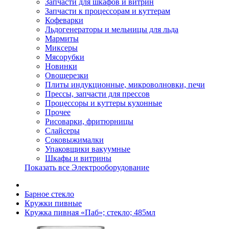
Запчасти для шкафов и витрин
Запчасти к процессорам и куттерам
Кофеварки
Льдогенераторы и мельницы для льда
Мармиты
Миксеры
Мясорубки
Новинки
Овощерезки
Плиты индукционные, микроволновки, печи
Прессы, запчасти для прессов
Процессоры и куттеры кухонные
Прочее
Рисоварки, фритюрницы
Слайсеры
Соковыжималки
Упаковщики вакуумные
Шкафы и витрины
Показать все Электрооборудование
Барное стекло
Кружки пивные
Кружка пивная «Паб»; стекло; 485мл