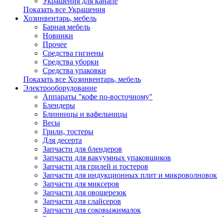
Украшения для канапе
Показать все Украшения
Хозинвентарь, мебель
Барная мебель
Новинки
Прочее
Средства гигиены
Средства уборки
Средства упаковки
Показать все Хозинвентарь, мебель
Электрооборудование
Аппараты "кофе по-восточному"
Блендеры
Блинницы и вафельницы
Весы
Грили, тостеры
Для десерта
Запчасти для блендеров
Запчасти для вакуумных упаковщиков
Запчасти для грилей и тостеров
Запчасти для индукционных плит и микроволновок
Запчасти для миксеров
Запчасти для овощерезок
Запчасти для слайсеров
Запчасти для соковыжималок