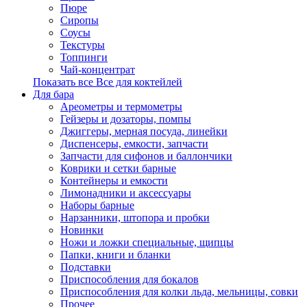
Пюре
Сиропы
Соусы
Текстуры
Топпинги
Чай-концентрат
Показать все Все для коктейлей
Для бара
Ареометры и термометры
Гейзеры и дозаторы, помпы
Джиггеры, мерная посуда, линейки
Диспенсеры, емкости, запчасти
Запчасти для сифонов и баллончики
Коврики и сетки барные
Контейнеры и емкости
Лимонадники и аксессуары
Наборы барные
Нарзанники, штопора и пробки
Новинки
Ножи и ложки специальные, щипцы
Папки, книги и бланки
Подставки
Приспособления для бокалов
Приспособления для колки льда, мельницы, совки
Прочее