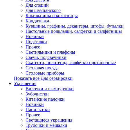
Для специй
Для шампанского
Кокильницы и кокотницы
Кондитерка
Кувшины, графины, декантеры, штофы, бутылки
Настольные подкладки, салфетки и салфетницы
Новинки
Подставки
Прочее
Светильники и плафоны
Свечи, подсвечники
Скатерти, полотенца, салфетки протирочные
Столовая посуда
Столовые приборы
Показать все Для сервировки
Украшения
Вилочки и шампурчики
Зубочистки
Китайские палочки
Новинки
Папильотки
Прочее
Светящиеся украшения
Трубочки и мешалки