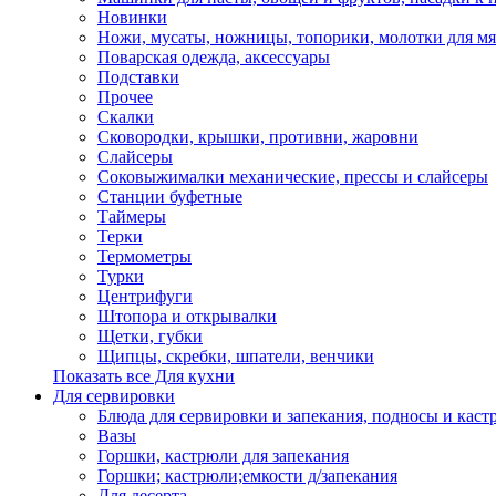
Новинки
Ножи, мусаты, ножницы, топорики, молотки для мя
Поварская одежда, аксессуары
Подставки
Прочее
Скалки
Сковородки, крышки, противни, жаровни
Слайсеры
Соковыжималки механические, прессы и слайсеры
Станции буфетные
Таймеры
Терки
Термометры
Турки
Центрифуги
Штопора и открывалки
Щетки, губки
Щипцы, скребки, шпатели, венчики
Показать все Для кухни
Для сервировки
Блюда для сервировки и запекания, подносы и каст
Вазы
Горшки, кастрюли для запекания
Горшки; кастрюли;емкости д/запекания
Для десерта