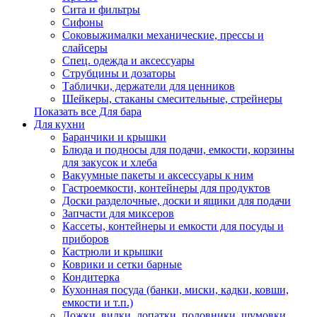
Сита и фильтры
Сифоны
Соковыжималки механические, прессы и
слайсеры
Спец. одежда и аксессуары
Струбцины и дозаторы
Таблички, держатели для ценников
Шейкеры, стаканы смесительные, стрейнеры
Показать все Для бара
Для кухни
Баранчики и крышки
Блюда и подносы для подачи, емкости, корзины
для закусок и хлеба
Вакуумные пакеты и аксессуары к ним
Гастроемкости, контейнеры для продуктов
Доски разделочные, доски и ящики для подачи
Запчасти для миксеров
Кассеты, контейнеры и емкости для посуды и
приборов
Кастрюли и крышки
Коврики и сетки барные
Кондитерка
Кухонная посуда (банки, миски, кадки, ковши,
емкости и т.п.)
Ложки, вилки, лопатки, половники, шумовки