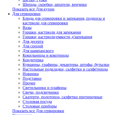
Щипцы, скребки, шпатели, венчики
Показать все Для кухни
Для сервировки
Блюда для сервировки и запекания, подносы и
кастрюли для сервировки
Вазы
Горшки, кастрюли для запекания
Горшки; кастрюли;емкости д/запекания
Для десерта
Для специй
Для шампанского
Кокильницы и кокотницы
Кондитерка
Кувшины, графины, декантеры, штофы, бутылки
Настольные подкладки, салфетки и салфетницы
Новинки
Подставки
Прочее
Светильники и плафоны
Свечи, подсвечники
Скатерти, полотенца, салфетки протирочные
Столовая посуда
Столовые приборы
Показать все Для сервировки