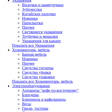
Украшения
Вилочки и шампурчики
Зубочистки
Китайские палочки
Новинки
Папильотки
Прочее
Светящиеся украшения
Трубочки и мешалки
Украшения для канапе
Показать все Украшения
Хозинвентарь, мебель
Барная мебель
Новинки
Прочее
Средства гигиены
Средства уборки
Средства упаковки
Показать все Хозинвентарь, мебель
Электрооборудование
Аппараты "кофе по-восточному"
Блендеры
Блинницы и вафельницы
Весы
Грили, тостеры