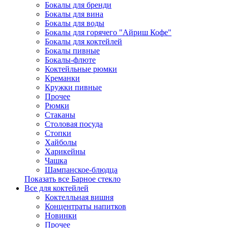
Бокалы для бренди
Бокалы для вина
Бокалы для воды
Бокалы для горячего "Айриш Кофе"
Бокалы для коктейлей
Бокалы пивные
Бокалы-флюте
Коктейльные рюмки
Креманки
Кружки пивные
Прочее
Рюмки
Стаканы
Столовая посуда
Стопки
Хайболы
Харикейны
Чашка
Шампанское-блюдца
Показать все Барное стекло
Все для коктейлей
Коктелльная вишня
Концентраты напитков
Новинки
Прочее