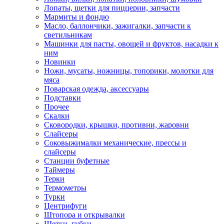
Лопаты, щетки для пиццерии, запчасти
Мармиты и фондю
Масло, баллончики, зажигалки, запчасти к
светильникам
Машинки для пасты, овощей и фруктов, насадки к
ним
Новинки
Ножи, мусаты, ножницы, топорики, молотки для
мяса
Поварская одежда, аксессуары
Подставки
Прочее
Скалки
Сковородки, крышки, противни, жаровни
Слайсеры
Соковыжималки механические, прессы и
слайсеры
Станции буфетные
Таймеры
Терки
Термометры
Турки
Центрифуги
Штопора и открывалки
Щетки, губки