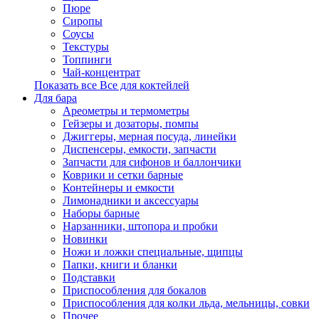
Пюре
Сиропы
Соусы
Текстуры
Топпинги
Чай-концентрат
Показать все Все для коктейлей
Для бара
Ареометры и термометры
Гейзеры и дозаторы, помпы
Джиггеры, мерная посуда, линейки
Диспенсеры, емкости, запчасти
Запчасти для сифонов и баллончики
Коврики и сетки барные
Контейнеры и емкости
Лимонадники и аксессуары
Наборы барные
Нарзанники, штопора и пробки
Новинки
Ножи и ложки специальные, щипцы
Папки, книги и бланки
Подставки
Приспособления для бокалов
Приспособления для колки льда, мельницы, совки
Прочее