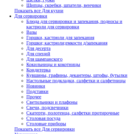
Щипцы, скребки, шпатели, венчики
Показать все Для кухни
Для сервировки
Блюда для сервировки и запекания, подносы и
кастрюли для сервировки
Вазы
Горшки, кастрюли для запекания
Горшки; кастрюли;емкости д/запекания
Для десерта
Для специй
Для шампанского
Кокильницы и кокотницы
Кондитерка
Кувшины, графины, декантеры, штофы, бутылки
Настольные подкладки, салфетки и салфетницы
Новинки
Подставки
Прочее
Светильники и плафоны
Свечи, подсвечники
Скатерти, полотенца, салфетки протирочные
Столовая посуда
Столовые приборы
Показать все Для сервировки