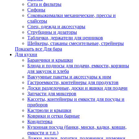
Сита и фильтры
Сифоны
Соковыжималки механические, прессы и
слайсеры
Спец. одежда и аксессуары
Струбцины и дозаторы
Таблички, держатели для ценников
Шейкеры, стаканы смесительные, стрейнеры
Показать все Для бара
Для кухни
Баранчики и крышки
Блюда и подносы для подачи, емкости, корзины
для закусок и хлеба
Вакуумные пакеты и аксессуары к ним
Гастроемкости, контейнеры для продуктов
Доски разделочные, доски и ящики для подачи
Запчасти для миксеров
Кассеты, контейнеры и емкости для посуды и
приборов
Кастрюли и крышки
Коврики и сетки барные
Кондитерка
Кухонная посуда (банки, миски, кадки, ковши,
емкости и т.п.)
Ложки, вилки, лопатки, половники, шумовки