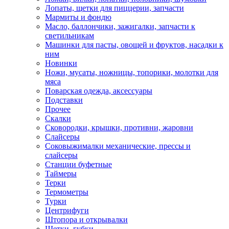
Лопаты, щетки для пиццерии, запчасти
Мармиты и фондю
Масло, баллончики, зажигалки, запчасти к
светильникам
Машинки для пасты, овощей и фруктов, насадки к
ним
Новинки
Ножи, мусаты, ножницы, топорики, молотки для
мяса
Поварская одежда, аксессуары
Подставки
Прочее
Скалки
Сковородки, крышки, противни, жаровни
Слайсеры
Соковыжималки механические, прессы и
слайсеры
Станции буфетные
Таймеры
Терки
Термометры
Турки
Центрифуги
Штопора и открывалки
Щетки, губки