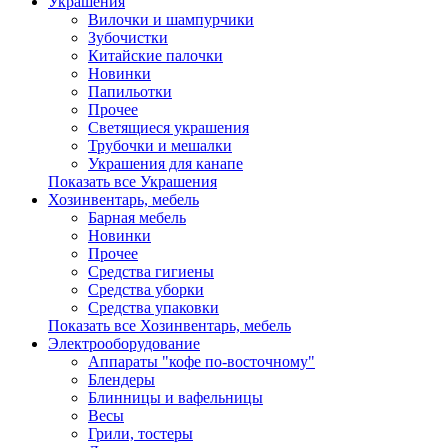
Украшения
Вилочки и шампурчики
Зубочистки
Китайские палочки
Новинки
Папильотки
Прочее
Светящиеся украшения
Трубочки и мешалки
Украшения для канапе
Показать все Украшения
Хозинвентарь, мебель
Барная мебель
Новинки
Прочее
Средства гигиены
Средства уборки
Средства упаковки
Показать все Хозинвентарь, мебель
Электрооборудование
Аппараты "кофе по-восточному"
Блендеры
Блинницы и вафельницы
Весы
Грили, тостеры