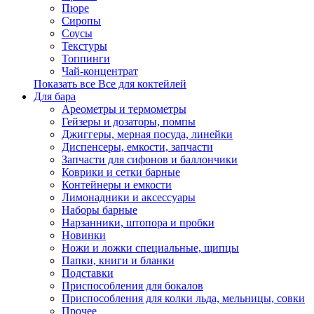
Пюре
Сиропы
Соусы
Текстуры
Топпинги
Чай-концентрат
Показать все Все для коктейлей
Для бара
Ареометры и термометры
Гейзеры и дозаторы, помпы
Джиггеры, мерная посуда, линейки
Диспенсеры, емкости, запчасти
Запчасти для сифонов и баллончики
Коврики и сетки барные
Контейнеры и емкости
Лимонадники и аксессуары
Наборы барные
Нарзанники, штопора и пробки
Новинки
Ножи и ложки специальные, щипцы
Папки, книги и бланки
Подставки
Приспособления для бокалов
Приспособления для колки льда, мельницы, совки
Прочее