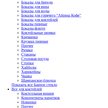
Бокалы для бренди
Бокалы для вина
Бокалы для воды
Бокалы для горячего "Айриш Кофе"
Бокалы для коктейлей
Бокалы пивные
Бокалы-флюте
Коктейльные рюмки
Креманки
Кружки пивные
Прочее
Рюмки
Стаканы
Столовая посуда
Стопки
Хайболы
Харикейны
Чашка
Шампанское-блюдца
Показать все Барное стекло
Все для коктейлей
Коктелльная вишня
Концентраты напитков
Новинки
Прочее