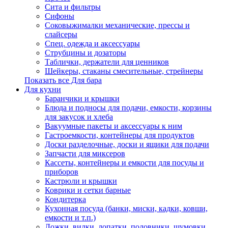
Сита и фильтры
Сифоны
Соковыжималки механические, прессы и
слайсеры
Спец. одежда и аксессуары
Струбцины и дозаторы
Таблички, держатели для ценников
Шейкеры, стаканы смесительные, стрейнеры
Показать все Для бара
Для кухни
Баранчики и крышки
Блюда и подносы для подачи, емкости, корзины
для закусок и хлеба
Вакуумные пакеты и аксессуары к ним
Гастроемкости, контейнеры для продуктов
Доски разделочные, доски и ящики для подачи
Запчасти для миксеров
Кассеты, контейнеры и емкости для посуды и
приборов
Кастрюли и крышки
Коврики и сетки барные
Кондитерка
Кухонная посуда (банки, миски, кадки, ковши,
емкости и т.п.)
Ложки, вилки, лопатки, половники, шумовки