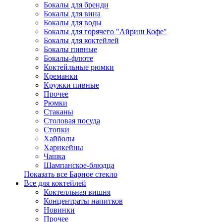
Бокалы для бренди
Бокалы для вина
Бокалы для воды
Бокалы для горячего "Айриш Кофе"
Бокалы для коктейлей
Бокалы пивные
Бокалы-флюте
Коктейльные рюмки
Креманки
Кружки пивные
Прочее
Рюмки
Стаканы
Столовая посуда
Стопки
Хайболы
Харикейны
Чашка
Шампанское-блюдца
Показать все Барное стекло
Все для коктейлей
Коктелльная вишня
Концентраты напитков
Новинки
Прочее