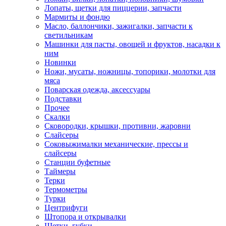
Лопаты, щетки для пиццерии, запчасти
Мармиты и фондю
Масло, баллончики, зажигалки, запчасти к
светильникам
Машинки для пасты, овощей и фруктов, насадки к
ним
Новинки
Ножи, мусаты, ножницы, топорики, молотки для
мяса
Поварская одежда, аксессуары
Подставки
Прочее
Скалки
Сковородки, крышки, противни, жаровни
Слайсеры
Соковыжималки механические, прессы и
слайсеры
Станции буфетные
Таймеры
Терки
Термометры
Турки
Центрифуги
Штопора и открывалки
Щетки, губки