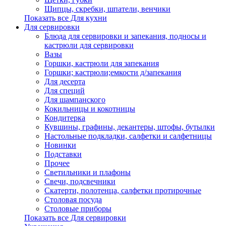
Щипцы, скребки, шпатели, венчики
Показать все Для кухни
Для сервировки
Блюда для сервировки и запекания, подносы и
кастрюли для сервировки
Вазы
Горшки, кастрюли для запекания
Горшки; кастрюли;емкости д/запекания
Для десерта
Для специй
Для шампанского
Кокильницы и кокотницы
Кондитерка
Кувшины, графины, декантеры, штофы, бутылки
Настольные подкладки, салфетки и салфетницы
Новинки
Подставки
Прочее
Светильники и плафоны
Свечи, подсвечники
Скатерти, полотенца, салфетки протирочные
Столовая посуда
Столовые приборы
Показать все Для сервировки