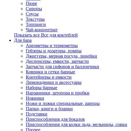
Пюре
Сиропы
Соусы
Текстуры
Топпинги
Чай-концентрат
Показать все Все для коктейлей
Для бара
Ареометры и термометры
Гейзеры и дозаторы, помпы
Джиггеры, мерная посуда, линейки
Диспенсеры, емкости, запчасти
Запчасти для сифонов и баллончики
Коврики и сетки барные
Контейнеры и емкости
Лимонадники и аксессуары
Наборы барные
Нарзанники, штопора и пробки
Новинки
Ножи и ложки специальные, щипцы
Папки, книги и бланки
Подставки
Приспособления для бокалов
Приспособления для колки льда, мельницы, совки
Прочее