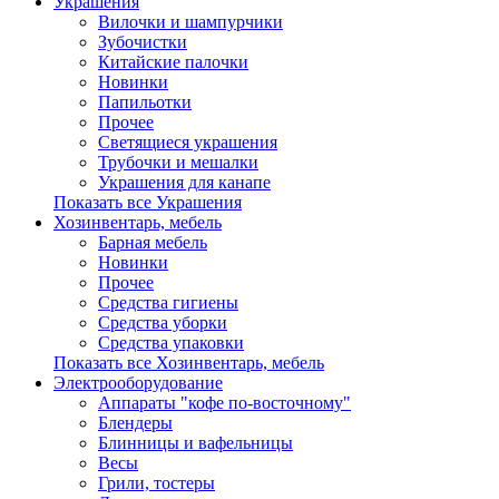
Украшения
Вилочки и шампурчики
Зубочистки
Китайские палочки
Новинки
Папильотки
Прочее
Светящиеся украшения
Трубочки и мешалки
Украшения для канапе
Показать все Украшения
Хозинвентарь, мебель
Барная мебель
Новинки
Прочее
Средства гигиены
Средства уборки
Средства упаковки
Показать все Хозинвентарь, мебель
Электрооборудование
Аппараты "кофе по-восточному"
Блендеры
Блинницы и вафельницы
Весы
Грили, тостеры