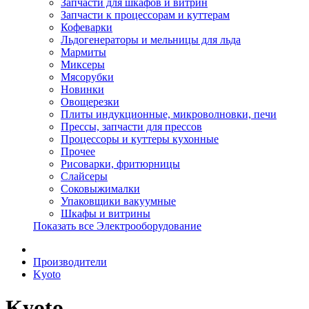
Запчасти для шкафов и витрин
Запчасти к процессорам и куттерам
Кофеварки
Льдогенераторы и мельницы для льда
Мармиты
Миксеры
Мясорубки
Новинки
Овощерезки
Плиты индукционные, микроволновки, печи
Прессы, запчасти для прессов
Процессоры и куттеры кухонные
Прочее
Рисоварки, фритюрницы
Слайсеры
Соковыжималки
Упаковщики вакуумные
Шкафы и витрины
Показать все Электрооборудование
Производители
Kyoto
Kyoto