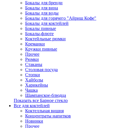
Бокалы для бренди
Бокалы для вина
Бокалы для воды
Бокалы для горячего "Айриш Кофе"
Бокалы для коктейлей
Бокалы пивные
Бокалы-флюте
Коктейльные рюмки
Креманки
Кружки пивные
Прочее
Рюмки
Стаканы
Столовая посуда
Стопки
Хайболы
Харикейны
Чашка
Шампанское-блюдца
Показать все Барное стекло
Все для коктейлей
Коктелльная вишня
Концентраты напитков
Новинки
Прочее