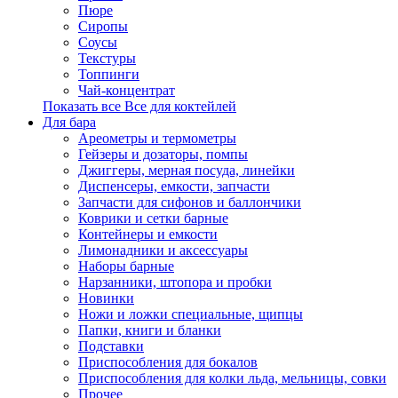
Пюре
Сиропы
Соусы
Текстуры
Топпинги
Чай-концентрат
Показать все Все для коктейлей
Для бара
Ареометры и термометры
Гейзеры и дозаторы, помпы
Джиггеры, мерная посуда, линейки
Диспенсеры, емкости, запчасти
Запчасти для сифонов и баллончики
Коврики и сетки барные
Контейнеры и емкости
Лимонадники и аксессуары
Наборы барные
Нарзанники, штопора и пробки
Новинки
Ножи и ложки специальные, щипцы
Папки, книги и бланки
Подставки
Приспособления для бокалов
Приспособления для колки льда, мельницы, совки
Прочее