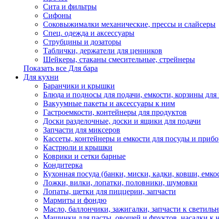
Сита и фильтры
Сифоны
Соковыжималки механические, прессы и слайсеры
Спец. одежда и аксессуары
Струбцины и дозаторы
Таблички, держатели для ценников
Шейкеры, стаканы смесительные, стрейнеры
Показать все Для бара
Для кухни
Баранчики и крышки
Блюда и подносы для подачи, емкости, корзины для 
Вакуумные пакеты и аксессуары к ним
Гастроемкости, контейнеры для продуктов
Доски разделочные, доски и ящики для подачи
Запчасти для миксеров
Кассеты, контейнеры и емкости для посуды и приб
Кастрюли и крышки
Коврики и сетки барные
Кондитерка
Кухонная посуда (банки, миски, кадки, ковши, емкос
Ложки, вилки, лопатки, половники, шумовки
Лопаты, щетки для пиццерии, запчасти
Мармиты и фондю
Масло, баллончики, зажигалки, запчасти к светиль
Машинки для пасты, овощей и фруктов, насадки к 