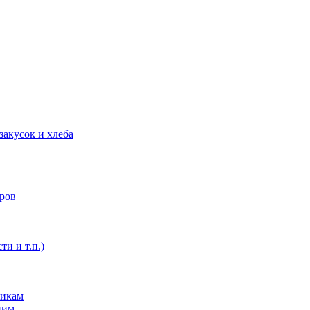
закусок и хлеба
оров
ти и т.п.)
никам
ним