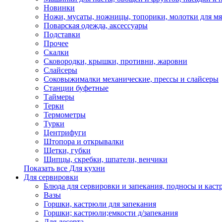
Новинки
Ножи, мусаты, ножницы, топорики, молотки для мя
Поварская одежда, аксессуары
Подставки
Прочее
Скалки
Сковородки, крышки, противни, жаровни
Слайсеры
Соковыжималки механические, прессы и слайсеры
Станции буфетные
Таймеры
Терки
Термометры
Турки
Центрифуги
Штопора и открывалки
Щетки, губки
Щипцы, скребки, шпатели, венчики
Показать все Для кухни
Для сервировки
Блюда для сервировки и запекания, подносы и каст
Вазы
Горшки, кастрюли для запекания
Горшки; кастрюли;емкости д/запекания
Для десерта