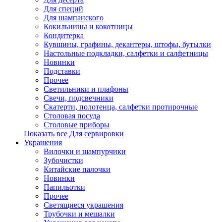
Для специй
Для шампанского
Кокильницы и кокотницы
Кондитерка
Кувшины, графины, декантеры, штофы, бутылки
Настольные подкладки, салфетки и салфетницы
Новинки
Подставки
Прочее
Светильники и плафоны
Свечи, подсвечники
Скатерти, полотенца, салфетки протирочные
Столовая посуда
Столовые приборы
Показать все Для сервировки
Украшения
Вилочки и шампурчики
Зубочистки
Китайские палочки
Новинки
Папильотки
Прочее
Светящиеся украшения
Трубочки и мешалки