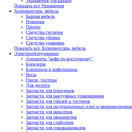
Украшения для канапе
Показать все Украшения
Хозинвентарь, мебель
Барная мебель
Новинки
Прочее
Средства гигиены
Средства уборки
Средства упаковки
Показать все Хозинвентарь, мебель
Электрооборудование
Аппараты "кофе по-восточному"
Блендеры
Блинницы и вафельницы
Весы
Грили, тостеры
Для десерта
Запчасти для блендеров
Запчасти для вакуумных упаковщиков
Запчасти для грилей и тостеров
Запчасти для индукционных плит и микроволновок
Запчасти для миксеров
Запчасти для овощерезок
Запчасти для слайсеров
Запчасти для соковыжималок