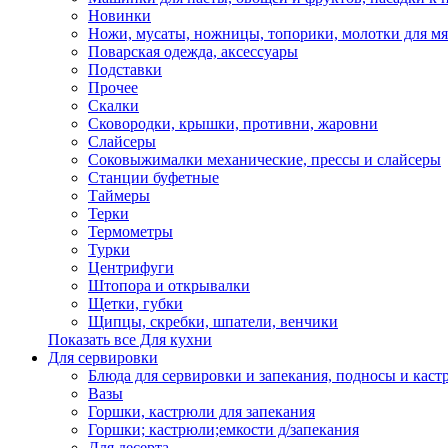
Новинки
Ножи, мусаты, ножницы, топорики, молотки для мя
Поварская одежда, аксессуары
Подставки
Прочее
Скалки
Сковородки, крышки, противни, жаровни
Слайсеры
Соковыжималки механические, прессы и слайсеры
Станции буфетные
Таймеры
Терки
Термометры
Турки
Центрифуги
Штопора и открывалки
Щетки, губки
Щипцы, скребки, шпатели, венчики
Показать все Для кухни
Для сервировки
Блюда для сервировки и запекания, подносы и каст
Вазы
Горшки, кастрюли для запекания
Горшки; кастрюли;емкости д/запекания
Для десерта