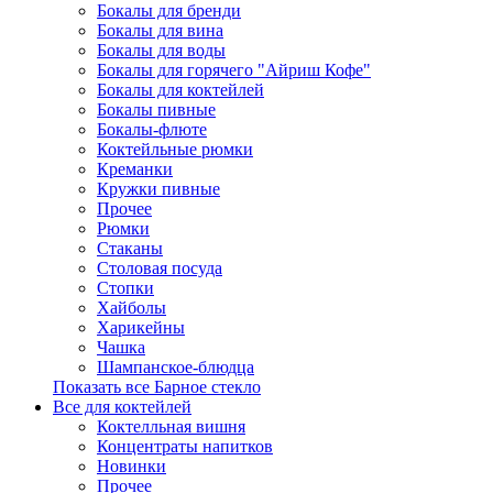
Бокалы для бренди
Бокалы для вина
Бокалы для воды
Бокалы для горячего "Айриш Кофе"
Бокалы для коктейлей
Бокалы пивные
Бокалы-флюте
Коктейльные рюмки
Креманки
Кружки пивные
Прочее
Рюмки
Стаканы
Столовая посуда
Стопки
Хайболы
Харикейны
Чашка
Шампанское-блюдца
Показать все Барное стекло
Все для коктейлей
Коктелльная вишня
Концентраты напитков
Новинки
Прочее