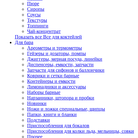
Пюре
Сиропы
Соусы
Текстуры
Топпинги
Чай-концентрат
Показать все Все для коктейлей
Для бара
Ареометры и термометры
Гейзеры и дозаторы, помпы
Джиггеры, мерная посуда, линейки
Диспенсеры, емкости, запчасти
Запчасти для сифонов и баллончики
Коврики и сетки барные
Контейнеры и емкости
Лимонадники и аксессуары
Наборы барные
Нарзанники, штопора и пробки
Новинки
Ножи и ложки специальные, щипцы
Папки, книги и бланки
Подставки
Приспособления для бокалов
Приспособления для колки льда, мельницы, совки
Прочее