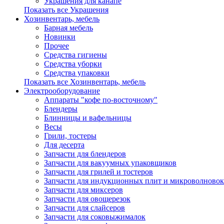
Украшения для канапе
Показать все Украшения
Хозинвентарь, мебель
Барная мебель
Новинки
Прочее
Средства гигиены
Средства уборки
Средства упаковки
Показать все Хозинвентарь, мебель
Электрооборудование
Аппараты "кофе по-восточному"
Блендеры
Блинницы и вафельницы
Весы
Грили, тостеры
Для десерта
Запчасти для блендеров
Запчасти для вакуумных упаковщиков
Запчасти для грилей и тостеров
Запчасти для индукционных плит и микроволновок
Запчасти для миксеров
Запчасти для овощерезок
Запчасти для слайсеров
Запчасти для соковыжималок