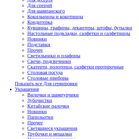
Для специй
Для шампанского
Кокильницы и кокотницы
Кондитерка
Кувшины, графины, декантеры, штофы, бутылки
Настольные подкладки, салфетки и салфетницы
Новинки
Подставки
Прочее
Светильники и плафоны
Свечи, подсвечники
Скатерти, полотенца, салфетки протирочные
Столовая посуда
Столовые приборы
Показать все Для сервировки
Украшения
Вилочки и шампурчики
Зубочистки
Китайские палочки
Новинки
Папильотки
Прочее
Светящиеся украшения
Трубочки и мешалки