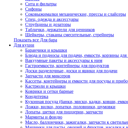
Сита и фильтры
Сифоны
Соковыжималки механические, прессы и слайсеры
Спец. одежда и аксессуары
Струбцины и дозаторы
Таблички, держатели для ценников
Шейкеры, стаканы смесительные, стрейнеры
Показать все Для бара
Для кухни
Баранчики и крышки
Блюда и подносы для подачи, емкости, корзины для 
Вакуумные пакеты и аксессуары к ним
Гастроемкости, контейнеры для продуктов
Доски разделочные, доски и ящики для подачи
Запчасти для миксеров
Кассеты, контейнеры и емкости для посуды и приб
Кастрюли и крышки
Коврики и сетки барные
Кондитерка
Кухонная посуда (банки, миски, кадки, ковши, емкос
Ложки, вилки, лопатки, половники, шумовки
Лопаты, щетки для пиццерии, запчасти
Мармиты и фондю
Масло, баллончики, зажигалки, запчасти к светиль
Машинки для пасты, овощей и фруктов, насадки к 