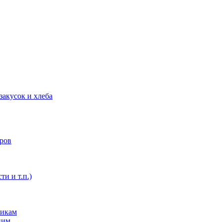
закусок и хлеба
оров
ти и т.п.)
никам
ним