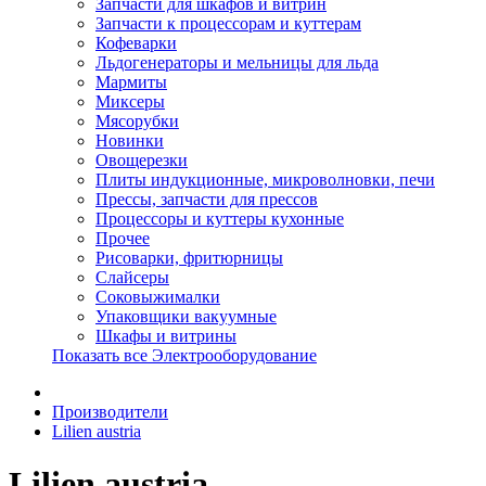
Запчасти для шкафов и витрин
Запчасти к процессорам и куттерам
Кофеварки
Льдогенераторы и мельницы для льда
Мармиты
Миксеры
Мясорубки
Новинки
Овощерезки
Плиты индукционные, микроволновки, печи
Прессы, запчасти для прессов
Процессоры и куттеры кухонные
Прочее
Рисоварки, фритюрницы
Слайсеры
Соковыжималки
Упаковщики вакуумные
Шкафы и витрины
Показать все Электрооборудование
Производители
Lilien austria
Lilien austria