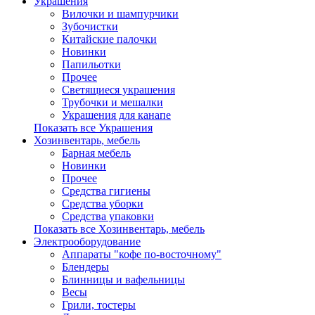
Украшения
Вилочки и шампурчики
Зубочистки
Китайские палочки
Новинки
Папильотки
Прочее
Светящиеся украшения
Трубочки и мешалки
Украшения для канапе
Показать все Украшения
Хозинвентарь, мебель
Барная мебель
Новинки
Прочее
Средства гигиены
Средства уборки
Средства упаковки
Показать все Хозинвентарь, мебель
Электрооборудование
Аппараты "кофе по-восточному"
Блендеры
Блинницы и вафельницы
Весы
Грили, тостеры