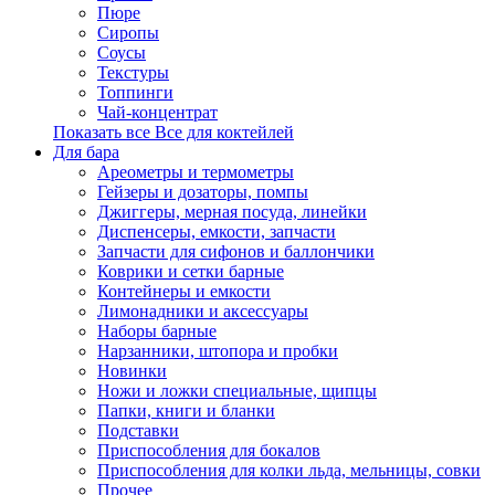
Пюре
Сиропы
Соусы
Текстуры
Топпинги
Чай-концентрат
Показать все Все для коктейлей
Для бара
Ареометры и термометры
Гейзеры и дозаторы, помпы
Джиггеры, мерная посуда, линейки
Диспенсеры, емкости, запчасти
Запчасти для сифонов и баллончики
Коврики и сетки барные
Контейнеры и емкости
Лимонадники и аксессуары
Наборы барные
Нарзанники, штопора и пробки
Новинки
Ножи и ложки специальные, щипцы
Папки, книги и бланки
Подставки
Приспособления для бокалов
Приспособления для колки льда, мельницы, совки
Прочее