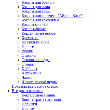
Бокалы для бренди
Бокалы для вина
Бокалы для воды
Бокалы для горячего "Айриш Кофе"
Бокалы для коктейлей
Бокалы пивные
Бокалы-флюте
Коктейльные рюмки
Креманки
Кружки пивные
Прочее
Рюмки
Стаканы
Столовая посуда
Стопки
Хайболы
Харикейны
Чашка
Шампанское-блюдца
Показать все Барное стекло
Все для коктейлей
Коктелльная вишня
Концентраты напитков
Новинки
Прочее