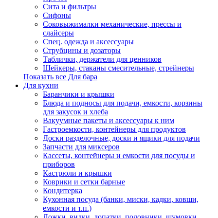
Сита и фильтры
Сифоны
Соковыжималки механические, прессы и
слайсеры
Спец. одежда и аксессуары
Струбцины и дозаторы
Таблички, держатели для ценников
Шейкеры, стаканы смесительные, стрейнеры
Показать все Для бара
Для кухни
Баранчики и крышки
Блюда и подносы для подачи, емкости, корзины
для закусок и хлеба
Вакуумные пакеты и аксессуары к ним
Гастроемкости, контейнеры для продуктов
Доски разделочные, доски и ящики для подачи
Запчасти для миксеров
Кассеты, контейнеры и емкости для посуды и
приборов
Кастрюли и крышки
Коврики и сетки барные
Кондитерка
Кухонная посуда (банки, миски, кадки, ковши,
емкости и т.п.)
Ложки, вилки, лопатки, половники, шумовки