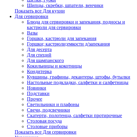
Щипцы, скребки, шпатели, венчики
Показать все Для кухни
Для сервировки
Блюда для сервировки и запекания, подносы и
кастрюли для сервировки
Вазы
Горшки, кастрюли для запекания
Горшки; кастрюли;емкости д/запекания
Для десерта
Для специй
Для шампанского
Кокильницы и кокотницы
Кондитерка
Кувшины, графины, декантеры, штофы, бутылки
Настольные подкладки, салфетки и салфетницы
Новинки
Подставки
Прочее
Светильники и плафоны
Свечи, подсвечники
Скатерти, полотенца, салфетки протирочные
Столовая посуда
Столовые приборы
Показать все Для сервировки