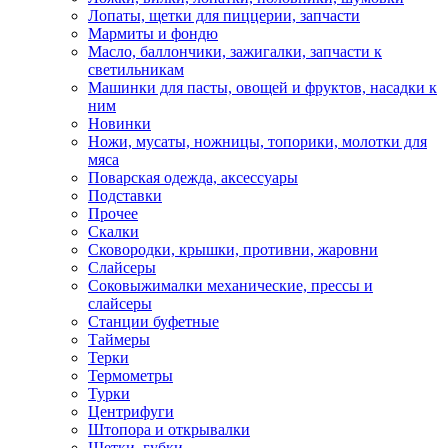
Лопаты, щетки для пиццерии, запчасти
Мармиты и фондю
Масло, баллончики, зажигалки, запчасти к
светильникам
Машинки для пасты, овощей и фруктов, насадки к
ним
Новинки
Ножи, мусаты, ножницы, топорики, молотки для
мяса
Поварская одежда, аксессуары
Подставки
Прочее
Скалки
Сковородки, крышки, противни, жаровни
Слайсеры
Соковыжималки механические, прессы и
слайсеры
Станции буфетные
Таймеры
Терки
Термометры
Турки
Центрифуги
Штопора и открывалки
Щетки, губки