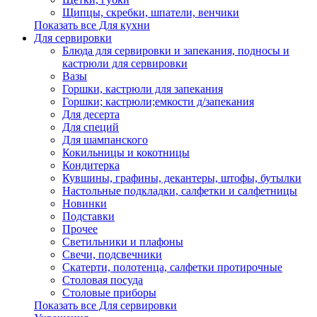
Щипцы, скребки, шпатели, венчики
Показать все Для кухни
Для сервировки
Блюда для сервировки и запекания, подносы и
кастрюли для сервировки
Вазы
Горшки, кастрюли для запекания
Горшки; кастрюли;емкости д/запекания
Для десерта
Для специй
Для шампанского
Кокильницы и кокотницы
Кондитерка
Кувшины, графины, декантеры, штофы, бутылки
Настольные подкладки, салфетки и салфетницы
Новинки
Подставки
Прочее
Светильники и плафоны
Свечи, подсвечники
Скатерти, полотенца, салфетки протирочные
Столовая посуда
Столовые приборы
Показать все Для сервировки