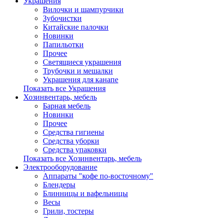
Украшения
Вилочки и шампурчики
Зубочистки
Китайские палочки
Новинки
Папильотки
Прочее
Светящиеся украшения
Трубочки и мешалки
Украшения для канапе
Показать все Украшения
Хозинвентарь, мебель
Барная мебель
Новинки
Прочее
Средства гигиены
Средства уборки
Средства упаковки
Показать все Хозинвентарь, мебель
Электрооборудование
Аппараты "кофе по-восточному"
Блендеры
Блинницы и вафельницы
Весы
Грили, тостеры