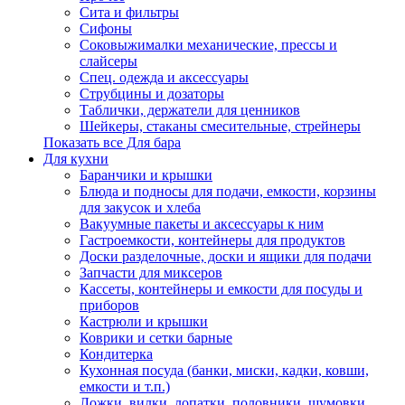
Сита и фильтры
Сифоны
Соковыжималки механические, прессы и
слайсеры
Спец. одежда и аксессуары
Струбцины и дозаторы
Таблички, держатели для ценников
Шейкеры, стаканы смесительные, стрейнеры
Показать все Для бара
Для кухни
Баранчики и крышки
Блюда и подносы для подачи, емкости, корзины
для закусок и хлеба
Вакуумные пакеты и аксессуары к ним
Гастроемкости, контейнеры для продуктов
Доски разделочные, доски и ящики для подачи
Запчасти для миксеров
Кассеты, контейнеры и емкости для посуды и
приборов
Кастрюли и крышки
Коврики и сетки барные
Кондитерка
Кухонная посуда (банки, миски, кадки, ковши,
емкости и т.п.)
Ложки, вилки, лопатки, половники, шумовки