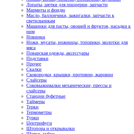
Лопаты, щетки для пиццерии, запчасти
Мармиты и фондю
Масло, баллончики, зажигалки, запчасти к
светильникам
Машинки для пасты, овощей и фруктов, насадки к
ним
Новинки
Ножи, мусаты, ножницы, топорики, молотки для
мяса
Поварская одежда, аксессуары
Подставки
Прочее
Скалки
Сковородки, крышки, противни, жаровни
Слайсеры
Соковыжималки механические, прессы и
слайсеры
Станции буфетные
Таймеры
Терки
Термометры
Турки
Центрифуги
Штопора и открывалки
Щетки, губки