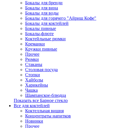
Бокалы для бренди
Бокалы для вина
Бокалы для воды
Бокалы для горячего "Айриш Кофе"
Бокалы для коктейлей
Бокалы пивные
Бокалы-флюте
Коктейльные рюмки
Креманки
Кружки пивные
Прочее
Рюмки
Стаканы
Столовая посуда
Стопки
Хайболы
Харикейны
Чашка
Шампанское-блюдца
Показать все Барное стекло
Все для коктейлей
Коктелльная вишня
Концентраты напитков
Новинки
Прочее