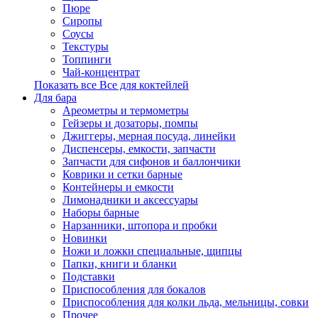
Пюре
Сиропы
Соусы
Текстуры
Топпинги
Чай-концентрат
Показать все Все для коктейлей
Для бара
Ареометры и термометры
Гейзеры и дозаторы, помпы
Джиггеры, мерная посуда, линейки
Диспенсеры, емкости, запчасти
Запчасти для сифонов и баллончики
Коврики и сетки барные
Контейнеры и емкости
Лимонадники и аксессуары
Наборы барные
Нарзанники, штопора и пробки
Новинки
Ножи и ложки специальные, щипцы
Папки, книги и бланки
Подставки
Приспособления для бокалов
Приспособления для колки льда, мельницы, совки
Прочее