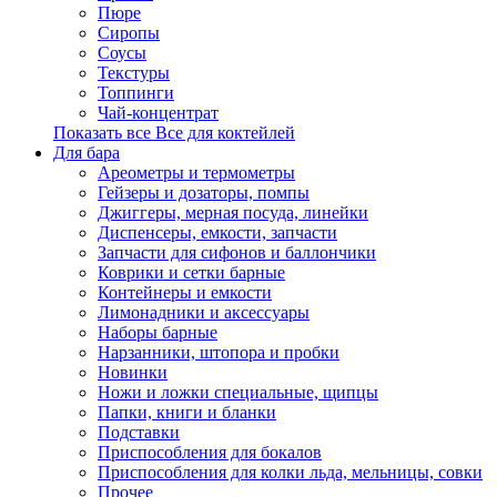
Пюре
Сиропы
Соусы
Текстуры
Топпинги
Чай-концентрат
Показать все Все для коктейлей
Для бара
Ареометры и термометры
Гейзеры и дозаторы, помпы
Джиггеры, мерная посуда, линейки
Диспенсеры, емкости, запчасти
Запчасти для сифонов и баллончики
Коврики и сетки барные
Контейнеры и емкости
Лимонадники и аксессуары
Наборы барные
Нарзанники, штопора и пробки
Новинки
Ножи и ложки специальные, щипцы
Папки, книги и бланки
Подставки
Приспособления для бокалов
Приспособления для колки льда, мельницы, совки
Прочее