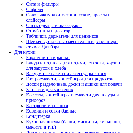
Сита и фильтры
Сифоны
Соковыжималки механические, прессы и
слайсеры
Спец. одежда и аксессуары
Струбцины и дозаторы
Таблички, держатели для ценников
Шейкеры, стаканы смесительные, стрейнеры
Показать все Для бара
Для кухни
Баранчики и крышки
Блюда и подносы для подачи, емкости, корзины
для закусок и хлеба
Вакуумные пакеты и аксессуары к ним
Гастроемкости, контейнеры для продуктов
Доски разделочные, доски и ящики для подачи
Запчасти для миксеров
Кассеты, контейнеры и емкости для посуды и
приборов
Кастрюли и крышки
Коврики и сетки барные
Кондитерка
Кухонная посуда (банки, миски, кадки, ковши,
емкости и т.п.)
Ложки, вилки, лопатки, половники, шумовки