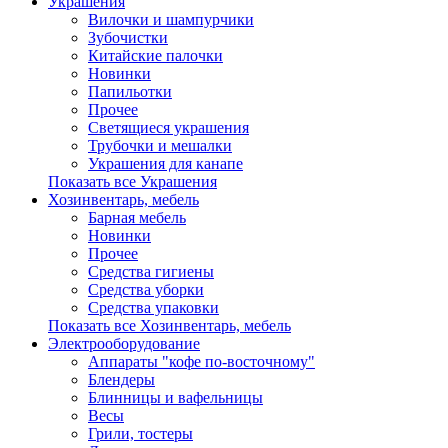
Украшения
Вилочки и шампурчики
Зубочистки
Китайские палочки
Новинки
Папильотки
Прочее
Светящиеся украшения
Трубочки и мешалки
Украшения для канапе
Показать все Украшения
Хозинвентарь, мебель
Барная мебель
Новинки
Прочее
Средства гигиены
Средства уборки
Средства упаковки
Показать все Хозинвентарь, мебель
Электрооборудование
Аппараты "кофе по-восточному"
Блендеры
Блинницы и вафельницы
Весы
Грили, тостеры