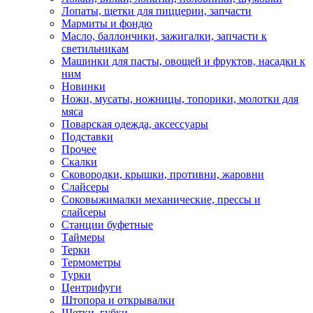
Лопаты, щетки для пиццерии, запчасти
Мармиты и фондю
Масло, баллончики, зажигалки, запчасти к
светильникам
Машинки для пасты, овощей и фруктов, насадки к
ним
Новинки
Ножи, мусаты, ножницы, топорики, молотки для
мяса
Поварская одежда, аксессуары
Подставки
Прочее
Скалки
Сковородки, крышки, противни, жаровни
Слайсеры
Соковыжималки механические, прессы и
слайсеры
Станции буфетные
Таймеры
Терки
Термометры
Турки
Центрифуги
Штопора и открывалки
Щетки, губки