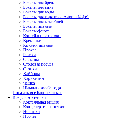
Бокалы для бренди
Бокалы для вина
Бокалы для воды
Бокалы для горячего "Айриш Кофе"
Бокалы для коктейлей
Бокалы пивные
Бокалы-флюте
Коктейльные рюмки
Креманки
Кружки пивные
Прочее
Рюмки
Стаканы
Столовая посуда
Стопки
Хайболы
Харикейны
Чашка
Шампанское-блюдца
Показать все Барное стекло
Все для коктейлей
Коктелльная вишня
Концентраты напитков
Новинки
Прочее