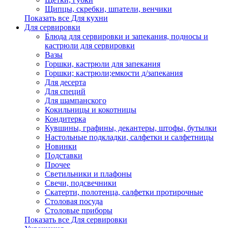
Щипцы, скребки, шпатели, венчики
Показать все Для кухни
Для сервировки
Блюда для сервировки и запекания, подносы и
кастрюли для сервировки
Вазы
Горшки, кастрюли для запекания
Горшки; кастрюли;емкости д/запекания
Для десерта
Для специй
Для шампанского
Кокильницы и кокотницы
Кондитерка
Кувшины, графины, декантеры, штофы, бутылки
Настольные подкладки, салфетки и салфетницы
Новинки
Подставки
Прочее
Светильники и плафоны
Свечи, подсвечники
Скатерти, полотенца, салфетки протирочные
Столовая посуда
Столовые приборы
Показать все Для сервировки