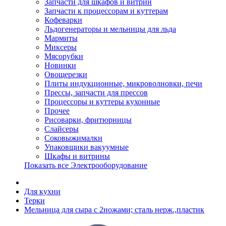
Запчасти для шкафов и витрин
Запчасти к процессорам и куттерам
Кофеварки
Льдогенераторы и мельницы для льда
Мармиты
Миксеры
Мясорубки
Новинки
Овощерезки
Плиты индукционные, микроволновки, печи
Прессы, запчасти для прессов
Процессоры и куттеры кухонные
Прочее
Рисоварки, фритюрницы
Слайсеры
Соковыжималки
Упаковщики вакуумные
Шкафы и витрины
Показать все Электрооборудование
Для кухни
Терки
Мельница для сыра с 2ножами; сталь нерж.,пластик