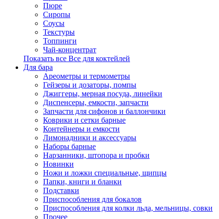
Пюре
Сиропы
Соусы
Текстуры
Топпинги
Чай-концентрат
Показать все Все для коктейлей
Для бара
Ареометры и термометры
Гейзеры и дозаторы, помпы
Джиггеры, мерная посуда, линейки
Диспенсеры, емкости, запчасти
Запчасти для сифонов и баллончики
Коврики и сетки барные
Контейнеры и емкости
Лимонадники и аксессуары
Наборы барные
Нарзанники, штопора и пробки
Новинки
Ножи и ложки специальные, щипцы
Папки, книги и бланки
Подставки
Приспособления для бокалов
Приспособления для колки льда, мельницы, совки
Прочее