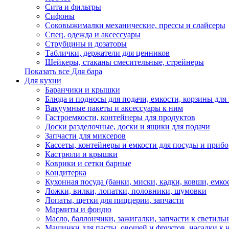
Сита и фильтры
Сифоны
Соковыжималки механические, прессы и слайсеры
Спец. одежда и аксессуары
Струбцины и дозаторы
Таблички, держатели для ценников
Шейкеры, стаканы смесительные, стрейнеры
Показать все Для бара
Для кухни
Баранчики и крышки
Блюда и подносы для подачи, емкости, корзины для 
Вакуумные пакеты и аксессуары к ним
Гастроемкости, контейнеры для продуктов
Доски разделочные, доски и ящики для подачи
Запчасти для миксеров
Кассеты, контейнеры и емкости для посуды и приб
Кастрюли и крышки
Коврики и сетки барные
Кондитерка
Кухонная посуда (банки, миски, кадки, ковши, емкос
Ложки, вилки, лопатки, половники, шумовки
Лопаты, щетки для пиццерии, запчасти
Мармиты и фондю
Масло, баллончики, зажигалки, запчасти к светиль
Машинки для пасты, овощей и фруктов, насадки к 