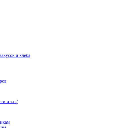
закусок и хлеба
оров
ти и т.п.)
никам
ним