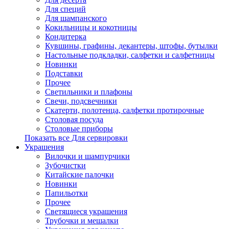
Для специй
Для шампанского
Кокильницы и кокотницы
Кондитерка
Кувшины, графины, декантеры, штофы, бутылки
Настольные подкладки, салфетки и салфетницы
Новинки
Подставки
Прочее
Светильники и плафоны
Свечи, подсвечники
Скатерти, полотенца, салфетки протирочные
Столовая посуда
Столовые приборы
Показать все Для сервировки
Украшения
Вилочки и шампурчики
Зубочистки
Китайские палочки
Новинки
Папильотки
Прочее
Светящиеся украшения
Трубочки и мешалки