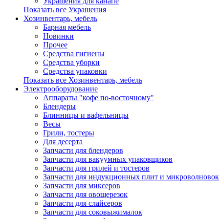
Украшения для канапе
Показать все Украшения
Хозинвентарь, мебель
Барная мебель
Новинки
Прочее
Средства гигиены
Средства уборки
Средства упаковки
Показать все Хозинвентарь, мебель
Электрооборудование
Аппараты "кофе по-восточному"
Блендеры
Блинницы и вафельницы
Весы
Грили, тостеры
Для десерта
Запчасти для блендеров
Запчасти для вакуумных упаковщиков
Запчасти для грилей и тостеров
Запчасти для индукционных плит и микроволновок
Запчасти для миксеров
Запчасти для овощерезок
Запчасти для слайсеров
Запчасти для соковыжималок