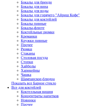
Бокалы для бренди
Бокалы для вина
Бокалы для воды
Бокалы для горячего "Айриш Кофе"
Бокалы для коктейлей
Бокалы пивные
Бокалы-флюте
Коктейльные рюмки
Креманки
Кружки пивные
Прочее
Рюмки
Стаканы
Столовая посуда
Стопки
Хайболы
Харикейны
Чашка
Шампанское-блюдца
Показать все Барное стекло
Все для коктейлей
Коктелльная вишня
Концентраты напитков
Новинки
Прочее