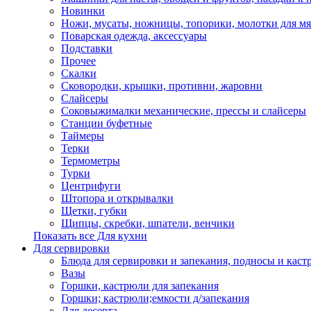
Новинки
Ножи, мусаты, ножницы, топорики, молотки для мя
Поварская одежда, аксессуары
Подставки
Прочее
Скалки
Сковородки, крышки, противни, жаровни
Слайсеры
Соковыжималки механические, прессы и слайсеры
Станции буфетные
Таймеры
Терки
Термометры
Турки
Центрифуги
Штопора и открывалки
Щетки, губки
Щипцы, скребки, шпатели, венчики
Показать все Для кухни
Для сервировки
Блюда для сервировки и запекания, подносы и каст
Вазы
Горшки, кастрюли для запекания
Горшки; кастрюли;емкости д/запекания
Для десерта