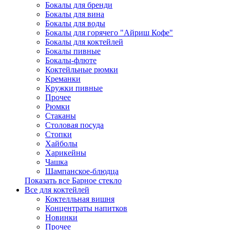
Бокалы для бренди
Бокалы для вина
Бокалы для воды
Бокалы для горячего "Айриш Кофе"
Бокалы для коктейлей
Бокалы пивные
Бокалы-флюте
Коктейльные рюмки
Креманки
Кружки пивные
Прочее
Рюмки
Стаканы
Столовая посуда
Стопки
Хайболы
Харикейны
Чашка
Шампанское-блюдца
Показать все Барное стекло
Все для коктейлей
Коктелльная вишня
Концентраты напитков
Новинки
Прочее