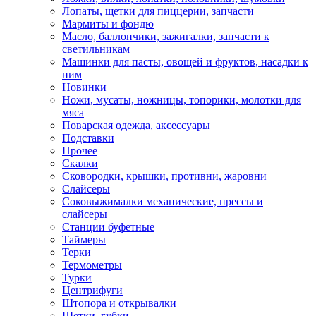
Лопаты, щетки для пиццерии, запчасти
Мармиты и фондю
Масло, баллончики, зажигалки, запчасти к
светильникам
Машинки для пасты, овощей и фруктов, насадки к
ним
Новинки
Ножи, мусаты, ножницы, топорики, молотки для
мяса
Поварская одежда, аксессуары
Подставки
Прочее
Скалки
Сковородки, крышки, противни, жаровни
Слайсеры
Соковыжималки механические, прессы и
слайсеры
Станции буфетные
Таймеры
Терки
Термометры
Турки
Центрифуги
Штопора и открывалки
Щетки, губки