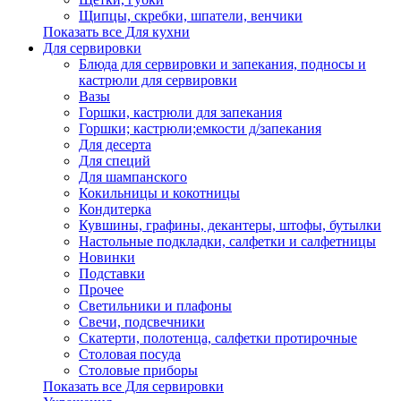
Щипцы, скребки, шпатели, венчики
Показать все Для кухни
Для сервировки
Блюда для сервировки и запекания, подносы и
кастрюли для сервировки
Вазы
Горшки, кастрюли для запекания
Горшки; кастрюли;емкости д/запекания
Для десерта
Для специй
Для шампанского
Кокильницы и кокотницы
Кондитерка
Кувшины, графины, декантеры, штофы, бутылки
Настольные подкладки, салфетки и салфетницы
Новинки
Подставки
Прочее
Светильники и плафоны
Свечи, подсвечники
Скатерти, полотенца, салфетки протирочные
Столовая посуда
Столовые приборы
Показать все Для сервировки