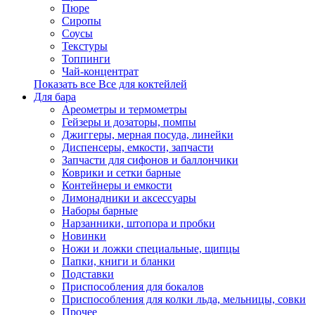
Пюре
Сиропы
Соусы
Текстуры
Топпинги
Чай-концентрат
Показать все Все для коктейлей
Для бара
Ареометры и термометры
Гейзеры и дозаторы, помпы
Джиггеры, мерная посуда, линейки
Диспенсеры, емкости, запчасти
Запчасти для сифонов и баллончики
Коврики и сетки барные
Контейнеры и емкости
Лимонадники и аксессуары
Наборы барные
Нарзанники, штопора и пробки
Новинки
Ножи и ложки специальные, щипцы
Папки, книги и бланки
Подставки
Приспособления для бокалов
Приспособления для колки льда, мельницы, совки
Прочее