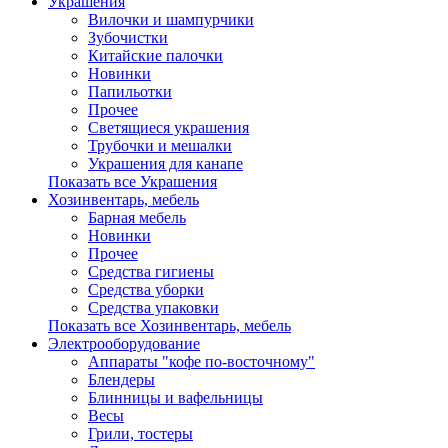
Украшения
Вилочки и шампурчики
Зубочистки
Китайские палочки
Новинки
Папильотки
Прочее
Светящиеся украшения
Трубочки и мешалки
Украшения для канапе
Показать все Украшения
Хозинвентарь, мебель
Барная мебель
Новинки
Прочее
Средства гигиены
Средства уборки
Средства упаковки
Показать все Хозинвентарь, мебель
Электрооборудование
Аппараты "кофе по-восточному"
Блендеры
Блинницы и вафельницы
Весы
Грили, тостеры