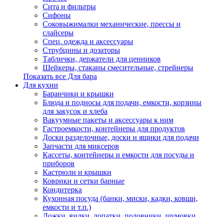
Сита и фильтры
Сифоны
Соковыжималки механические, прессы и
слайсеры
Спец. одежда и аксессуары
Струбцины и дозаторы
Таблички, держатели для ценников
Шейкеры, стаканы смесительные, стрейнеры
Показать все Для бара
Для кухни
Баранчики и крышки
Блюда и подносы для подачи, емкости, корзины
для закусок и хлеба
Вакуумные пакеты и аксессуары к ним
Гастроемкости, контейнеры для продуктов
Доски разделочные, доски и ящики для подачи
Запчасти для миксеров
Кассеты, контейнеры и емкости для посуды и
приборов
Кастрюли и крышки
Коврики и сетки барные
Кондитерка
Кухонная посуда (банки, миски, кадки, ковши,
емкости и т.п.)
Ложки, вилки, лопатки, половники, шумовки