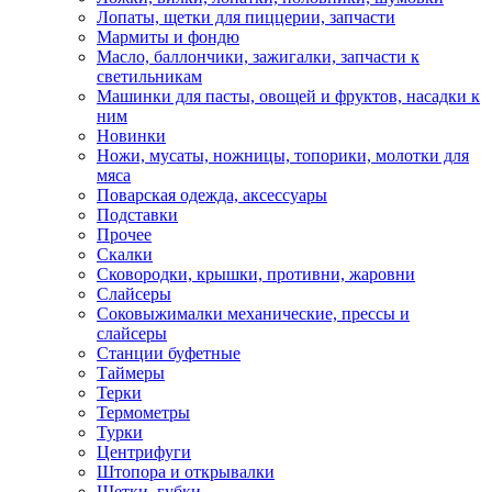
Лопаты, щетки для пиццерии, запчасти
Мармиты и фондю
Масло, баллончики, зажигалки, запчасти к
светильникам
Машинки для пасты, овощей и фруктов, насадки к
ним
Новинки
Ножи, мусаты, ножницы, топорики, молотки для
мяса
Поварская одежда, аксессуары
Подставки
Прочее
Скалки
Сковородки, крышки, противни, жаровни
Слайсеры
Соковыжималки механические, прессы и
слайсеры
Станции буфетные
Таймеры
Терки
Термометры
Турки
Центрифуги
Штопора и открывалки
Щетки, губки