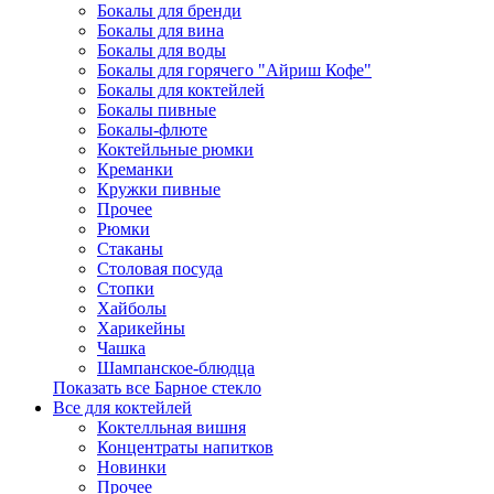
Бокалы для бренди
Бокалы для вина
Бокалы для воды
Бокалы для горячего "Айриш Кофе"
Бокалы для коктейлей
Бокалы пивные
Бокалы-флюте
Коктейльные рюмки
Креманки
Кружки пивные
Прочее
Рюмки
Стаканы
Столовая посуда
Стопки
Хайболы
Харикейны
Чашка
Шампанское-блюдца
Показать все Барное стекло
Все для коктейлей
Коктелльная вишня
Концентраты напитков
Новинки
Прочее