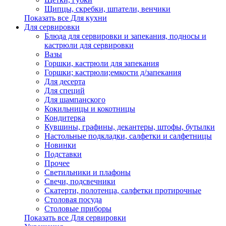
Щипцы, скребки, шпатели, венчики
Показать все Для кухни
Для сервировки
Блюда для сервировки и запекания, подносы и
кастрюли для сервировки
Вазы
Горшки, кастрюли для запекания
Горшки; кастрюли;емкости д/запекания
Для десерта
Для специй
Для шампанского
Кокильницы и кокотницы
Кондитерка
Кувшины, графины, декантеры, штофы, бутылки
Настольные подкладки, салфетки и салфетницы
Новинки
Подставки
Прочее
Светильники и плафоны
Свечи, подсвечники
Скатерти, полотенца, салфетки протирочные
Столовая посуда
Столовые приборы
Показать все Для сервировки