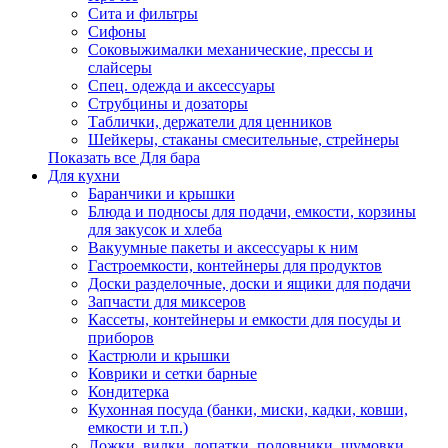
Сита и фильтры
Сифоны
Соковыжималки механические, прессы и
слайсеры
Спец. одежда и аксессуары
Струбцины и дозаторы
Таблички, держатели для ценников
Шейкеры, стаканы смесительные, стрейнеры
Показать все Для бара
Для кухни
Баранчики и крышки
Блюда и подносы для подачи, емкости, корзины
для закусок и хлеба
Вакуумные пакеты и аксессуары к ним
Гастроемкости, контейнеры для продуктов
Доски разделочные, доски и ящики для подачи
Запчасти для миксеров
Кассеты, контейнеры и емкости для посуды и
приборов
Кастрюли и крышки
Коврики и сетки барные
Кондитерка
Кухонная посуда (банки, миски, кадки, ковши,
емкости и т.п.)
Ложки, вилки, лопатки, половники, шумовки