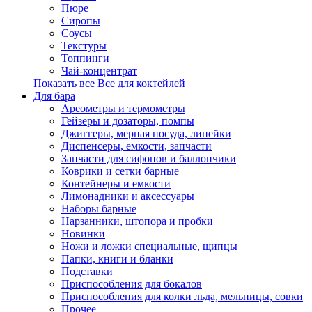
Пюре
Сиропы
Соусы
Текстуры
Топпинги
Чай-концентрат
Показать все Все для коктейлей
Для бара
Ареометры и термометры
Гейзеры и дозаторы, помпы
Джиггеры, мерная посуда, линейки
Диспенсеры, емкости, запчасти
Запчасти для сифонов и баллончики
Коврики и сетки барные
Контейнеры и емкости
Лимонадники и аксессуары
Наборы барные
Нарзанники, штопора и пробки
Новинки
Ножи и ложки специальные, щипцы
Папки, книги и бланки
Подставки
Приспособления для бокалов
Приспособления для колки льда, мельницы, совки
Прочее