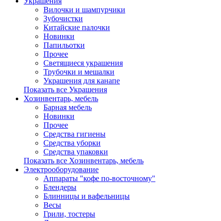
Украшения
Вилочки и шампурчики
Зубочистки
Китайские палочки
Новинки
Папильотки
Прочее
Светящиеся украшения
Трубочки и мешалки
Украшения для канапе
Показать все Украшения
Хозинвентарь, мебель
Барная мебель
Новинки
Прочее
Средства гигиены
Средства уборки
Средства упаковки
Показать все Хозинвентарь, мебель
Электрооборудование
Аппараты "кофе по-восточному"
Блендеры
Блинницы и вафельницы
Весы
Грили, тостеры