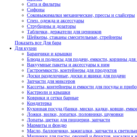
Сита и фильтры
Сифоны
Соковыжималки механические, прессы и слайсеры
Спец. одежда и аксессуары
Струбцины и дозаторы
Таблички, держатели для ценников
Шейкеры, стаканы смесительные, стрейнеры
Показать все Для бара
Для кухни
Баранчики и крышки
Блюда и подносы для подачи, емкости, корзины для 
Вакуумные пакеты и аксессуары к ним
Гастроемкости, контейнеры для продуктов
Доски разделочные, доски и ящики для подачи
Запчасти для миксеров
Кассеты, контейнеры и емкости для посуды и приб
Кастрюли и крышки
Коврики и сетки барные
Кондитерка
Кухонная посуда (банки, миски, кадки, ковши, емкос
Ложки, вилки, лопатки, половники, шумовки
Лопаты, щетки для пиццерии, запчасти
Мармиты и фондю
Масло, баллончики, зажигалки, запчасти к светиль
Машинки для пасты, овощей и фруктов, насадки к 