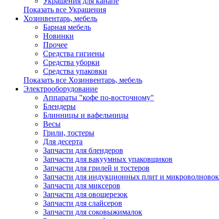
Украшения для канапе
Показать все Украшения
Хозинвентарь, мебель
Барная мебель
Новинки
Прочее
Средства гигиены
Средства уборки
Средства упаковки
Показать все Хозинвентарь, мебель
Электрооборудование
Аппараты "кофе по-восточному"
Блендеры
Блинницы и вафельницы
Весы
Грили, тостеры
Для десерта
Запчасти для блендеров
Запчасти для вакуумных упаковщиков
Запчасти для грилей и тостеров
Запчасти для индукционных плит и микроволновок
Запчасти для миксеров
Запчасти для овощерезок
Запчасти для слайсеров
Запчасти для соковыжималок