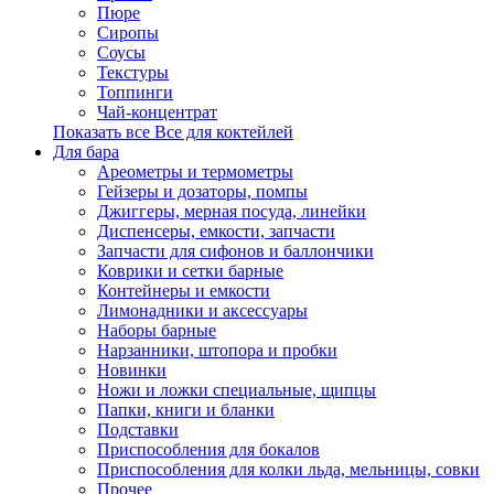
Пюре
Сиропы
Соусы
Текстуры
Топпинги
Чай-концентрат
Показать все Все для коктейлей
Для бара
Ареометры и термометры
Гейзеры и дозаторы, помпы
Джиггеры, мерная посуда, линейки
Диспенсеры, емкости, запчасти
Запчасти для сифонов и баллончики
Коврики и сетки барные
Контейнеры и емкости
Лимонадники и аксессуары
Наборы барные
Нарзанники, штопора и пробки
Новинки
Ножи и ложки специальные, щипцы
Папки, книги и бланки
Подставки
Приспособления для бокалов
Приспособления для колки льда, мельницы, совки
Прочее