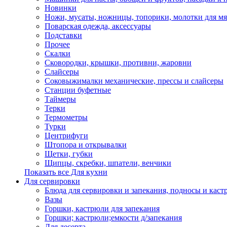
Новинки
Ножи, мусаты, ножницы, топорики, молотки для мя
Поварская одежда, аксессуары
Подставки
Прочее
Скалки
Сковородки, крышки, противни, жаровни
Слайсеры
Соковыжималки механические, прессы и слайсеры
Станции буфетные
Таймеры
Терки
Термометры
Турки
Центрифуги
Штопора и открывалки
Щетки, губки
Щипцы, скребки, шпатели, венчики
Показать все Для кухни
Для сервировки
Блюда для сервировки и запекания, подносы и каст
Вазы
Горшки, кастрюли для запекания
Горшки; кастрюли;емкости д/запекания
Для десерта