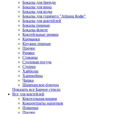
Бокалы для бренди
Бокалы для вина
Бокалы для воды
Бокалы для горячего "Айриш Кофе"
Бокалы для коктейлей
Бокалы пивные
Бокалы-флюте
Коктейльные рюмки
Креманки
Кружки пивные
Прочее
Рюмки
Стаканы
Столовая посуда
Стопки
Хайболы
Харикейны
Чашка
Шампанское-блюдца
Показать все Барное стекло
Все для коктейлей
Коктелльная вишня
Концентраты напитков
Новинки
Прочее