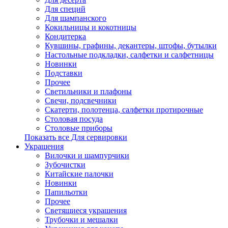
Для специй
Для шампанского
Кокильницы и кокотницы
Кондитерка
Кувшины, графины, декантеры, штофы, бутылки
Настольные подкладки, салфетки и салфетницы
Новинки
Подставки
Прочее
Светильники и плафоны
Свечи, подсвечники
Скатерти, полотенца, салфетки протирочные
Столовая посуда
Столовые приборы
Показать все Для сервировки
Украшения
Вилочки и шампурчики
Зубочистки
Китайские палочки
Новинки
Папильотки
Прочее
Светящиеся украшения
Трубочки и мешалки