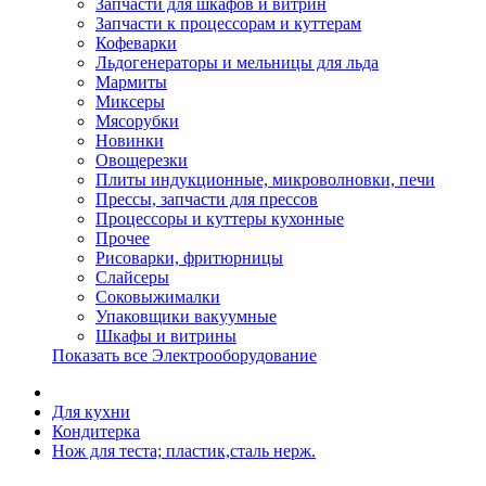
Запчасти для шкафов и витрин
Запчасти к процессорам и куттерам
Кофеварки
Льдогенераторы и мельницы для льда
Мармиты
Миксеры
Мясорубки
Новинки
Овощерезки
Плиты индукционные, микроволновки, печи
Прессы, запчасти для прессов
Процессоры и куттеры кухонные
Прочее
Рисоварки, фритюрницы
Слайсеры
Соковыжималки
Упаковщики вакуумные
Шкафы и витрины
Показать все Электрооборудование
Для кухни
Кондитерка
Нож для теста; пластик,сталь нерж.