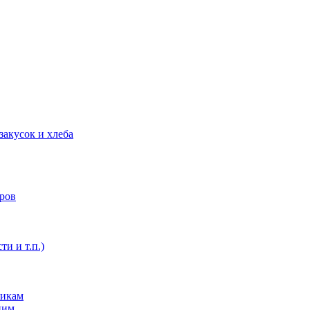
закусок и хлеба
оров
ти и т.п.)
никам
ним