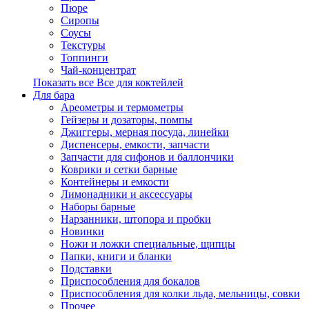
Пюре
Сиропы
Соусы
Текстуры
Топпинги
Чай-концентрат
Показать все Все для коктейлей
Для бара
Ареометры и термометры
Гейзеры и дозаторы, помпы
Джиггеры, мерная посуда, линейки
Диспенсеры, емкости, запчасти
Запчасти для сифонов и баллончики
Коврики и сетки барные
Контейнеры и емкости
Лимонадники и аксессуары
Наборы барные
Нарзанники, штопора и пробки
Новинки
Ножи и ложки специальные, щипцы
Папки, книги и бланки
Подставки
Приспособления для бокалов
Приспособления для колки льда, мельницы, совки
Прочее