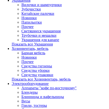
Украшения
Вилочки и шампурчики
Зубочистки
Китайские палочки
Новинки
Папильотки
Прочее
Светящиеся украшения
Трубочки и мешалки
Украшения для канапе
Показать все Украшения
Хозинвентарь, мебель
Барная мебель
Новинки
Прочее
Средства гигиены
Средства уборки
Средства упаковки
Показать все Хозинвентарь, мебель
Электрооборудование
Аппараты "кофе по-восточному"
Блендеры
Блинницы и вафельницы
Весы
Грили, тостеры