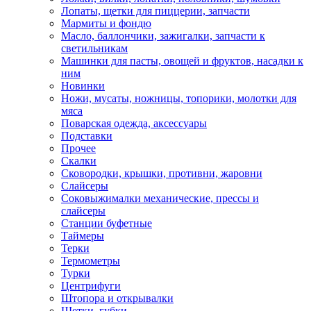
Лопаты, щетки для пиццерии, запчасти
Мармиты и фондю
Масло, баллончики, зажигалки, запчасти к
светильникам
Машинки для пасты, овощей и фруктов, насадки к
ним
Новинки
Ножи, мусаты, ножницы, топорики, молотки для
мяса
Поварская одежда, аксессуары
Подставки
Прочее
Скалки
Сковородки, крышки, противни, жаровни
Слайсеры
Соковыжималки механические, прессы и
слайсеры
Станции буфетные
Таймеры
Терки
Термометры
Турки
Центрифуги
Штопора и открывалки
Щетки, губки