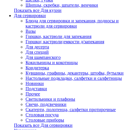
Щипцы, скребки, шпатели, венчики
Показать все Для кухни
Для сервировки
Блюда для сервировки и запекания, подносы и
кастрюли для сервировки
Вазы
Горшки, кастрюли для запекания
Горшки; кастрюли;емкости д/запекания
Для десерта
Для специй
Для шампанского
Кокильницы и кокотницы
Кондитерка
Кувшины, графины, декантеры, штофы, бутылки
Настольные подкладки, салфетки и салфетницы
Новинки
Подставки
Прочее
Светильники и плафоны
Свечи, подсвечники
Скатерти, полотенца, салфетки протирочные
Столовая посуда
Столовые приборы
Показать все Для сервировки