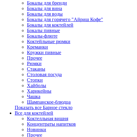
Бокалы для бренди
Бокалы для вина
Бокалы для воды
Бокалы для горячего "Айриш Кофе"
Бокалы для коктейлей
Бокалы пивные
Бокалы-флюте
Коктейльные рюмки
Креманки
Кружки пивные
Прочее
Рюмки
Стаканы
Столовая посуда
Стопки
Хайболы
Харикейны
Чашка
Шампанское-блюдца
Показать все Барное стекло
Все для коктейлей
Коктелльная вишня
Концентраты напитков
Новинки
Прочее