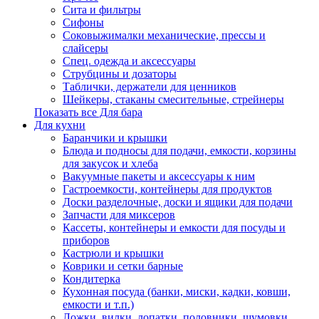
Сита и фильтры
Сифоны
Соковыжималки механические, прессы и
слайсеры
Спец. одежда и аксессуары
Струбцины и дозаторы
Таблички, держатели для ценников
Шейкеры, стаканы смесительные, стрейнеры
Показать все Для бара
Для кухни
Баранчики и крышки
Блюда и подносы для подачи, емкости, корзины
для закусок и хлеба
Вакуумные пакеты и аксессуары к ним
Гастроемкости, контейнеры для продуктов
Доски разделочные, доски и ящики для подачи
Запчасти для миксеров
Кассеты, контейнеры и емкости для посуды и
приборов
Кастрюли и крышки
Коврики и сетки барные
Кондитерка
Кухонная посуда (банки, миски, кадки, ковши,
емкости и т.п.)
Ложки, вилки, лопатки, половники, шумовки