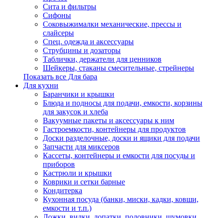
Сита и фильтры
Сифоны
Соковыжималки механические, прессы и
слайсеры
Спец. одежда и аксессуары
Струбцины и дозаторы
Таблички, держатели для ценников
Шейкеры, стаканы смесительные, стрейнеры
Показать все Для бара
Для кухни
Баранчики и крышки
Блюда и подносы для подачи, емкости, корзины
для закусок и хлеба
Вакуумные пакеты и аксессуары к ним
Гастроемкости, контейнеры для продуктов
Доски разделочные, доски и ящики для подачи
Запчасти для миксеров
Кассеты, контейнеры и емкости для посуды и
приборов
Кастрюли и крышки
Коврики и сетки барные
Кондитерка
Кухонная посуда (банки, миски, кадки, ковши,
емкости и т.п.)
Ложки, вилки, лопатки, половники, шумовки