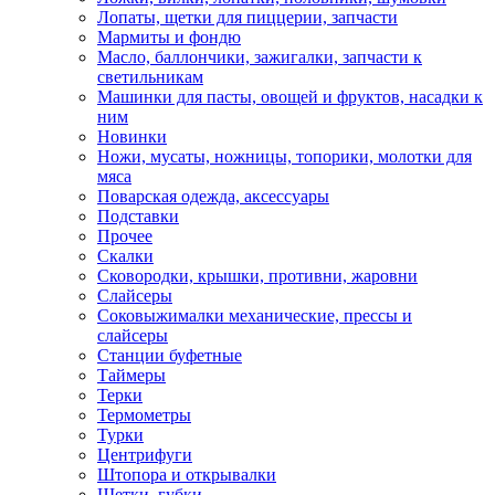
Лопаты, щетки для пиццерии, запчасти
Мармиты и фондю
Масло, баллончики, зажигалки, запчасти к
светильникам
Машинки для пасты, овощей и фруктов, насадки к
ним
Новинки
Ножи, мусаты, ножницы, топорики, молотки для
мяса
Поварская одежда, аксессуары
Подставки
Прочее
Скалки
Сковородки, крышки, противни, жаровни
Слайсеры
Соковыжималки механические, прессы и
слайсеры
Станции буфетные
Таймеры
Терки
Термометры
Турки
Центрифуги
Штопора и открывалки
Щетки, губки