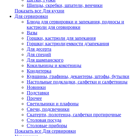
Щипцы, скребки, шпатели, венчики
Показать все Для кухни
Для сервировки
Блюда для сервировки и запекания, подносы и
кастрюли для сервировки
Вазы
Горшки, кастрюли для запекания
Горшки; кастрюли;емкости д/запекания
Для десерта
Для специй
Для шампанского
Кокильницы и кокотницы
Кондитерка
Кувшины, графины, декантеры, штофы, бутылки
Настольные подкладки, салфетки и салфетницы
Новинки
Подставки
Прочее
Светильники и плафоны
Свечи, подсвечники
Скатерти, полотенца, салфетки протирочные
Столовая посуда
Столовые приборы
Показать все Для сервировки