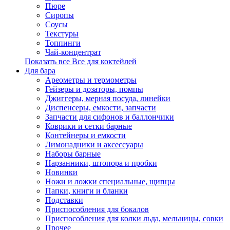
Пюре
Сиропы
Соусы
Текстуры
Топпинги
Чай-концентрат
Показать все Все для коктейлей
Для бара
Ареометры и термометры
Гейзеры и дозаторы, помпы
Джиггеры, мерная посуда, линейки
Диспенсеры, емкости, запчасти
Запчасти для сифонов и баллончики
Коврики и сетки барные
Контейнеры и емкости
Лимонадники и аксессуары
Наборы барные
Нарзанники, штопора и пробки
Новинки
Ножи и ложки специальные, щипцы
Папки, книги и бланки
Подставки
Приспособления для бокалов
Приспособления для колки льда, мельницы, совки
Прочее