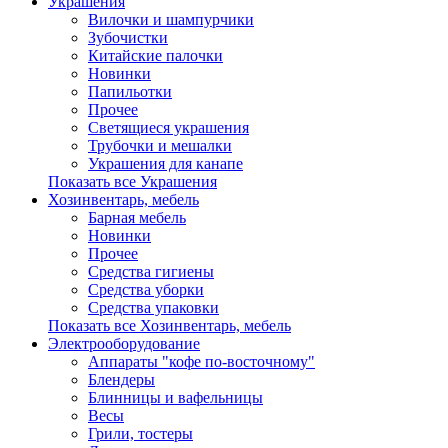
Украшения
Вилочки и шампурчики
Зубочистки
Китайские палочки
Новинки
Папильотки
Прочее
Светящиеся украшения
Трубочки и мешалки
Украшения для канапе
Показать все Украшения
Хозинвентарь, мебель
Барная мебель
Новинки
Прочее
Средства гигиены
Средства уборки
Средства упаковки
Показать все Хозинвентарь, мебель
Электрооборудование
Аппараты "кофе по-восточному"
Блендеры
Блинницы и вафельницы
Весы
Грили, тостеры