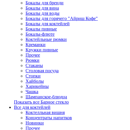
Бокалы для бренди
Бокалы для вина
Бокалы для воды
Бокалы для горячего "Айриш Кофе"
Бокалы для коктейлей
Бокалы пивные
Бокалы-флюте
Коктейльные рюмки
Креманки
Кружки пивные
Прочее
Рюмки
Стаканы
Столовая посуда
Стопки
Хайболы
Харикейны
Чашка
Шампанское-блюдца
Показать все Барное стекло
Все для коктейлей
Коктелльная вишня
Концентраты напитков
Новинки
Прочее