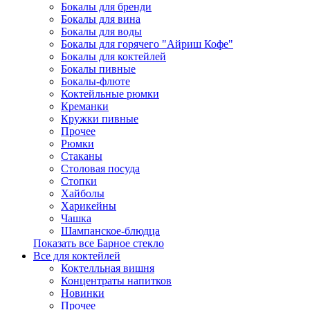
Бокалы для бренди
Бокалы для вина
Бокалы для воды
Бокалы для горячего "Айриш Кофе"
Бокалы для коктейлей
Бокалы пивные
Бокалы-флюте
Коктейльные рюмки
Креманки
Кружки пивные
Прочее
Рюмки
Стаканы
Столовая посуда
Стопки
Хайболы
Харикейны
Чашка
Шампанское-блюдца
Показать все Барное стекло
Все для коктейлей
Коктелльная вишня
Концентраты напитков
Новинки
Прочее