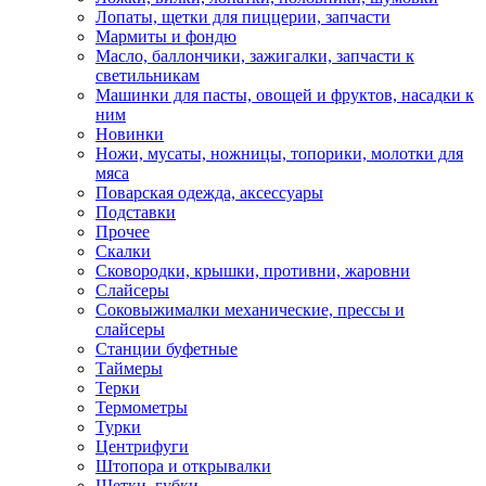
Лопаты, щетки для пиццерии, запчасти
Мармиты и фондю
Масло, баллончики, зажигалки, запчасти к
светильникам
Машинки для пасты, овощей и фруктов, насадки к
ним
Новинки
Ножи, мусаты, ножницы, топорики, молотки для
мяса
Поварская одежда, аксессуары
Подставки
Прочее
Скалки
Сковородки, крышки, противни, жаровни
Слайсеры
Соковыжималки механические, прессы и
слайсеры
Станции буфетные
Таймеры
Терки
Термометры
Турки
Центрифуги
Штопора и открывалки
Щетки, губки