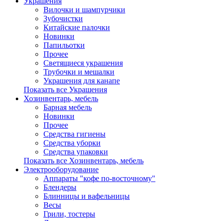
Украшения
Вилочки и шампурчики
Зубочистки
Китайские палочки
Новинки
Папильотки
Прочее
Светящиеся украшения
Трубочки и мешалки
Украшения для канапе
Показать все Украшения
Хозинвентарь, мебель
Барная мебель
Новинки
Прочее
Средства гигиены
Средства уборки
Средства упаковки
Показать все Хозинвентарь, мебель
Электрооборудование
Аппараты "кофе по-восточному"
Блендеры
Блинницы и вафельницы
Весы
Грили, тостеры