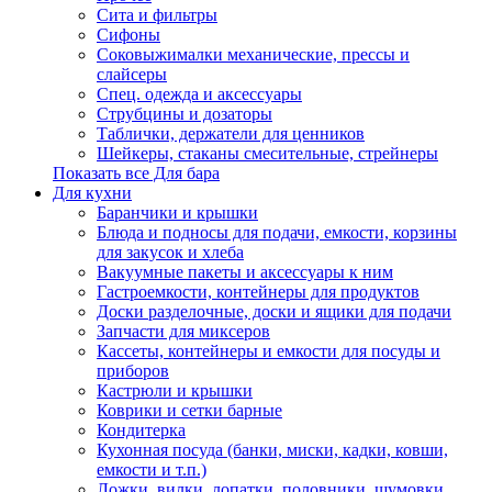
Сита и фильтры
Сифоны
Соковыжималки механические, прессы и
слайсеры
Спец. одежда и аксессуары
Струбцины и дозаторы
Таблички, держатели для ценников
Шейкеры, стаканы смесительные, стрейнеры
Показать все Для бара
Для кухни
Баранчики и крышки
Блюда и подносы для подачи, емкости, корзины
для закусок и хлеба
Вакуумные пакеты и аксессуары к ним
Гастроемкости, контейнеры для продуктов
Доски разделочные, доски и ящики для подачи
Запчасти для миксеров
Кассеты, контейнеры и емкости для посуды и
приборов
Кастрюли и крышки
Коврики и сетки барные
Кондитерка
Кухонная посуда (банки, миски, кадки, ковши,
емкости и т.п.)
Ложки, вилки, лопатки, половники, шумовки