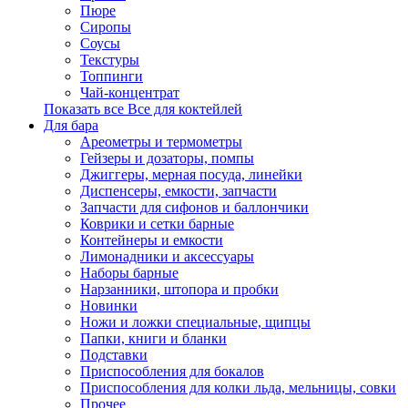
Пюре
Сиропы
Соусы
Текстуры
Топпинги
Чай-концентрат
Показать все Все для коктейлей
Для бара
Ареометры и термометры
Гейзеры и дозаторы, помпы
Джиггеры, мерная посуда, линейки
Диспенсеры, емкости, запчасти
Запчасти для сифонов и баллончики
Коврики и сетки барные
Контейнеры и емкости
Лимонадники и аксессуары
Наборы барные
Нарзанники, штопора и пробки
Новинки
Ножи и ложки специальные, щипцы
Папки, книги и бланки
Подставки
Приспособления для бокалов
Приспособления для колки льда, мельницы, совки
Прочее