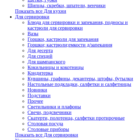
Щипцы, скребки, шпатели, венчики
Показать все Для кухни
Для сервировки
Блюда для сервировки и запекания, подносы и
кастрюли для сервировки
Вазы
Горшки, кастрюли для запекания
Горшки; кастрюли;емкости д/запекания
Для десерта
Для специй
Для шампанского
Кокильницы и кокотницы
Кондитерка
Кувшины, графины, декантеры, штофы, бутылки
Настольные подкладки, салфетки и салфетницы
Новинки
Подставки
Прочее
Светильники и плафоны
Свечи, подсвечники
Скатерти, полотенца, салфетки протирочные
Столовая посуда
Столовые приборы
Показать все Для сервировки