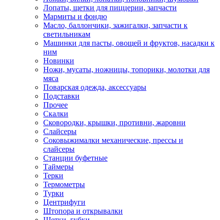
Лопаты, щетки для пиццерии, запчасти
Мармиты и фондю
Масло, баллончики, зажигалки, запчасти к
светильникам
Машинки для пасты, овощей и фруктов, насадки к
ним
Новинки
Ножи, мусаты, ножницы, топорики, молотки для
мяса
Поварская одежда, аксессуары
Подставки
Прочее
Скалки
Сковородки, крышки, противни, жаровни
Слайсеры
Соковыжималки механические, прессы и
слайсеры
Станции буфетные
Таймеры
Терки
Термометры
Турки
Центрифуги
Штопора и открывалки
Щетки, губки