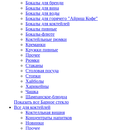
Бокалы для бренди
Бокалы для вина
Бокалы для воды
Бокалы для горячего "Айриш Кофе"
Бокалы для коктейлей
Бокалы пивные
Бокалы-флюте
Коктейльные рюмки
Креманки
Кружки пивные
Прочее
Рюмки
Стаканы
Столовая посуда
Стопки
Хайболы
Харикейны
Чашка
Шампанское-блюдца
Показать все Барное стекло
Все для коктейлей
Коктелльная вишня
Концентраты напитков
Новинки
Прочее