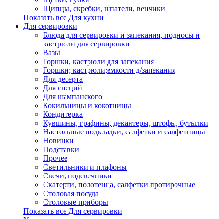
Щипцы, скребки, шпатели, венчики
Показать все Для кухни
Для сервировки
Блюда для сервировки и запекания, подносы и
кастрюли для сервировки
Вазы
Горшки, кастрюли для запекания
Горшки; кастрюли;емкости д/запекания
Для десерта
Для специй
Для шампанского
Кокильницы и кокотницы
Кондитерка
Кувшины, графины, декантеры, штофы, бутылки
Настольные подкладки, салфетки и салфетницы
Новинки
Подставки
Прочее
Светильники и плафоны
Свечи, подсвечники
Скатерти, полотенца, салфетки протирочные
Столовая посуда
Столовые приборы
Показать все Для сервировки