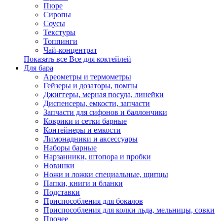
Пюре
Сиропы
Соусы
Текстуры
Топпинги
Чай-концентрат
Показать все Все для коктейлей
Для бара
Ареометры и термометры
Гейзеры и дозаторы, помпы
Джиггеры, мерная посуда, линейки
Диспенсеры, емкости, запчасти
Запчасти для сифонов и баллончики
Коврики и сетки барные
Контейнеры и емкости
Лимонадники и аксессуары
Наборы барные
Нарзанники, штопора и пробки
Новинки
Ножи и ложки специальные, щипцы
Папки, книги и бланки
Подставки
Приспособления для бокалов
Приспособления для колки льда, мельницы, совки
Прочее