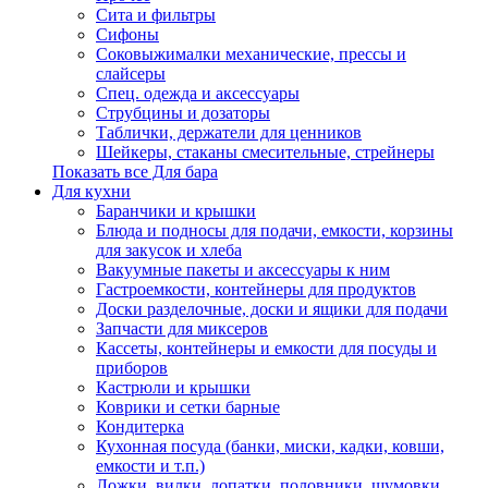
Сита и фильтры
Сифоны
Соковыжималки механические, прессы и
слайсеры
Спец. одежда и аксессуары
Струбцины и дозаторы
Таблички, держатели для ценников
Шейкеры, стаканы смесительные, стрейнеры
Показать все Для бара
Для кухни
Баранчики и крышки
Блюда и подносы для подачи, емкости, корзины
для закусок и хлеба
Вакуумные пакеты и аксессуары к ним
Гастроемкости, контейнеры для продуктов
Доски разделочные, доски и ящики для подачи
Запчасти для миксеров
Кассеты, контейнеры и емкости для посуды и
приборов
Кастрюли и крышки
Коврики и сетки барные
Кондитерка
Кухонная посуда (банки, миски, кадки, ковши,
емкости и т.п.)
Ложки, вилки, лопатки, половники, шумовки