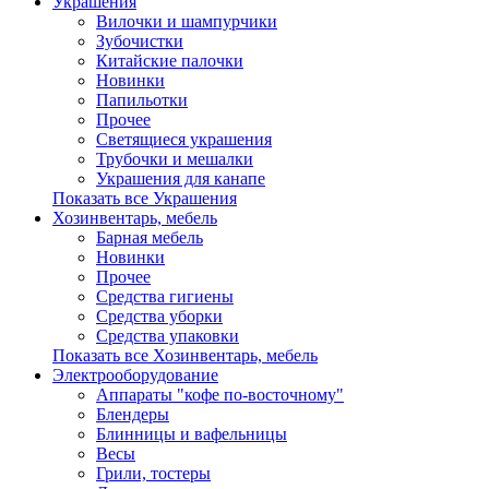
Украшения
Вилочки и шампурчики
Зубочистки
Китайские палочки
Новинки
Папильотки
Прочее
Светящиеся украшения
Трубочки и мешалки
Украшения для канапе
Показать все Украшения
Хозинвентарь, мебель
Барная мебель
Новинки
Прочее
Средства гигиены
Средства уборки
Средства упаковки
Показать все Хозинвентарь, мебель
Электрооборудование
Аппараты "кофе по-восточному"
Блендеры
Блинницы и вафельницы
Весы
Грили, тостеры