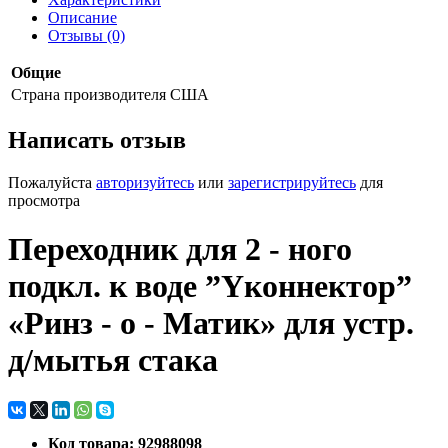
Описание
Отзывы (0)
Общие
Страна производителя
США
Написать отзыв
Пожалуйста
авторизуйтесь
или
зарегистрируйтесь
для
просмотра
Переходник для 2 - ного
подкл. к воде ”Yконнектор”
«Ринз - о - Матик» для устр.
д/мытья стака
Код товара: 92988098