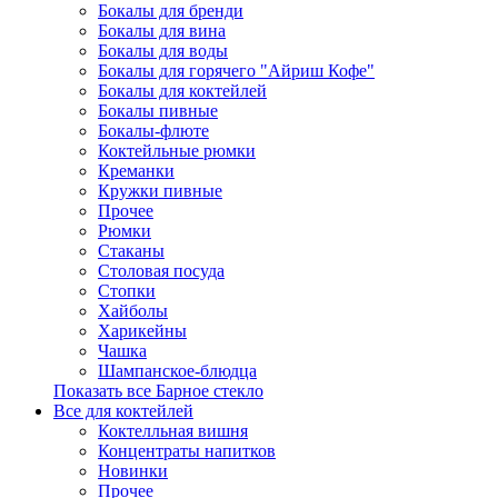
Бокалы для бренди
Бокалы для вина
Бокалы для воды
Бокалы для горячего "Айриш Кофе"
Бокалы для коктейлей
Бокалы пивные
Бокалы-флюте
Коктейльные рюмки
Креманки
Кружки пивные
Прочее
Рюмки
Стаканы
Столовая посуда
Стопки
Хайболы
Харикейны
Чашка
Шампанское-блюдца
Показать все Барное стекло
Все для коктейлей
Коктелльная вишня
Концентраты напитков
Новинки
Прочее