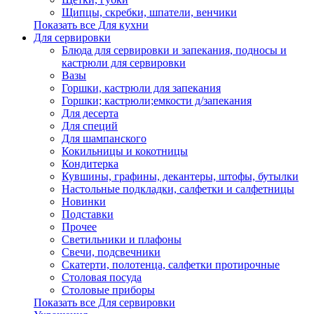
Щипцы, скребки, шпатели, венчики
Показать все Для кухни
Для сервировки
Блюда для сервировки и запекания, подносы и
кастрюли для сервировки
Вазы
Горшки, кастрюли для запекания
Горшки; кастрюли;емкости д/запекания
Для десерта
Для специй
Для шампанского
Кокильницы и кокотницы
Кондитерка
Кувшины, графины, декантеры, штофы, бутылки
Настольные подкладки, салфетки и салфетницы
Новинки
Подставки
Прочее
Светильники и плафоны
Свечи, подсвечники
Скатерти, полотенца, салфетки протирочные
Столовая посуда
Столовые приборы
Показать все Для сервировки