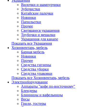
Украшения
Вилочки и шампурчики
Зубочистки
Китайские палочки
Новинки
Папильотки
Прочее
Светящиеся украшения
Трубочки и мешалки
Украшения для канапе
Показать все Украшения
Хозинвентарь, мебель
Барная мебель
Новинки
Прочее
Средства гигиены
Средства уборки
Средства упаковки
Показать все Хозинвентарь, мебель
Электрооборудование
Аппараты "кофе по-восточному"
Блендеры
Блинницы и вафельницы
Весы
Грили, тостеры