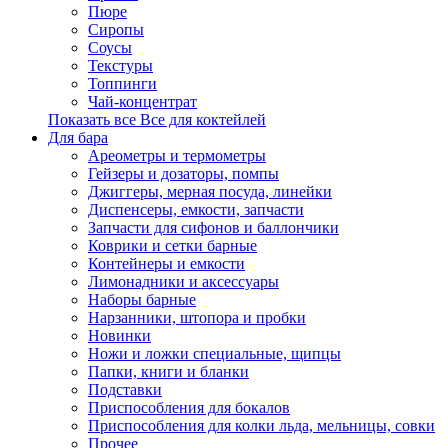
Пюре
Сиропы
Соусы
Текстуры
Топпинги
Чай-концентрат
Показать все Все для коктейлей
Для бара
Ареометры и термометры
Гейзеры и дозаторы, помпы
Джиггеры, мерная посуда, линейки
Диспенсеры, емкости, запчасти
Запчасти для сифонов и баллончики
Коврики и сетки барные
Контейнеры и емкости
Лимонадники и аксессуары
Наборы барные
Нарзанники, штопора и пробки
Новинки
Ножи и ложки специальные, щипцы
Папки, книги и бланки
Подставки
Приспособления для бокалов
Приспособления для колки льда, мельницы, совки
Прочее