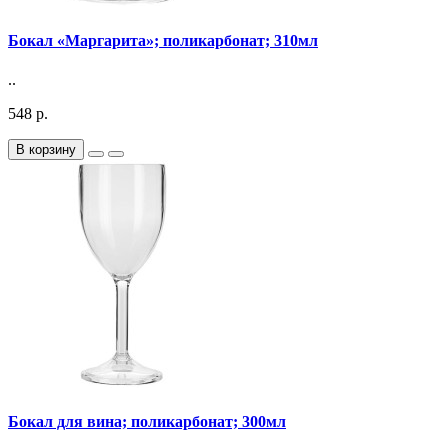
Бокал «Маргарита»; поликарбонат; 310мл
..
548 р.
В корзину
Бокал для вина; поликарбонат; 300мл