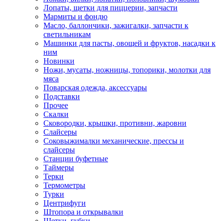
Лопаты, щетки для пиццерии, запчасти
Мармиты и фондю
Масло, баллончики, зажигалки, запчасти к
светильникам
Машинки для пасты, овощей и фруктов, насадки к
ним
Новинки
Ножи, мусаты, ножницы, топорики, молотки для
мяса
Поварская одежда, аксессуары
Подставки
Прочее
Скалки
Сковородки, крышки, противни, жаровни
Слайсеры
Соковыжималки механические, прессы и
слайсеры
Станции буфетные
Таймеры
Терки
Термометры
Турки
Центрифуги
Штопора и открывалки
Щетки, губки