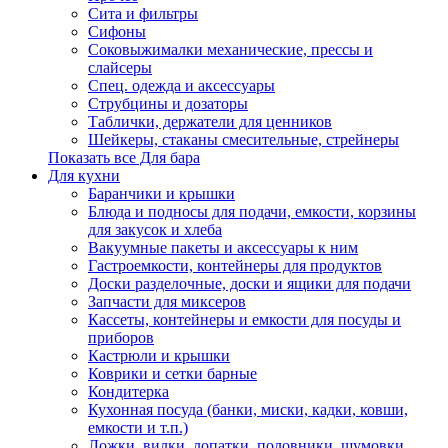
Сита и фильтры
Сифоны
Соковыжималки механические, прессы и
слайсеры
Спец. одежда и аксессуары
Струбцины и дозаторы
Таблички, держатели для ценников
Шейкеры, стаканы смесительные, стрейнеры
Показать все Для бара
Для кухни
Баранчики и крышки
Блюда и подносы для подачи, емкости, корзины
для закусок и хлеба
Вакуумные пакеты и аксессуары к ним
Гастроемкости, контейнеры для продуктов
Доски разделочные, доски и ящики для подачи
Запчасти для миксеров
Кассеты, контейнеры и емкости для посуды и
приборов
Кастрюли и крышки
Коврики и сетки барные
Кондитерка
Кухонная посуда (банки, миски, кадки, ковши,
емкости и т.п.)
Ложки, вилки, лопатки, половники, шумовки