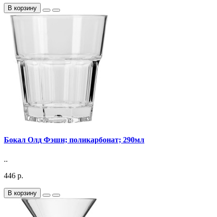
В корзину
Бокал Олд Фэшн; поликарбонат; 290мл
..
446 р.
В корзину