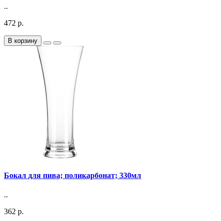
..
472 р.
В корзину
Бокал для пива; поликарбонат; 330мл
..
362 р.