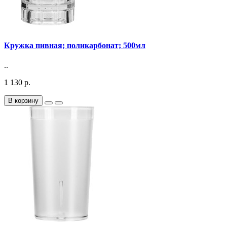
Кружка пивная; поликарбонат; 500мл
..
1 130 р.
В корзину