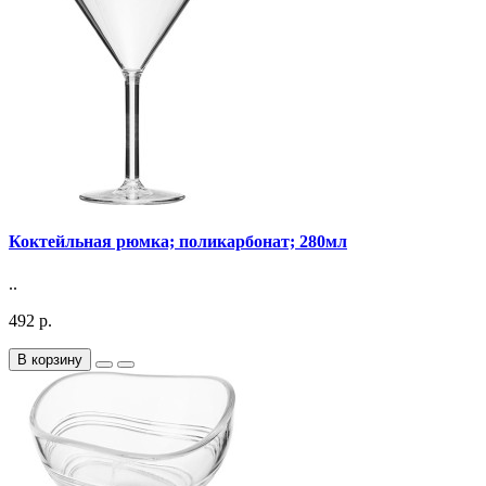
Коктейльная рюмка; поликарбонат; 280мл
..
492 р.
В корзину