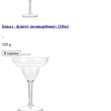
Бокал - флюте; поликарбонат; 210мл
..
529 р.
В корзину