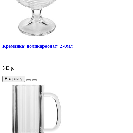
Креманка; поликарбонат; 270мл
..
543 р.
В корзину