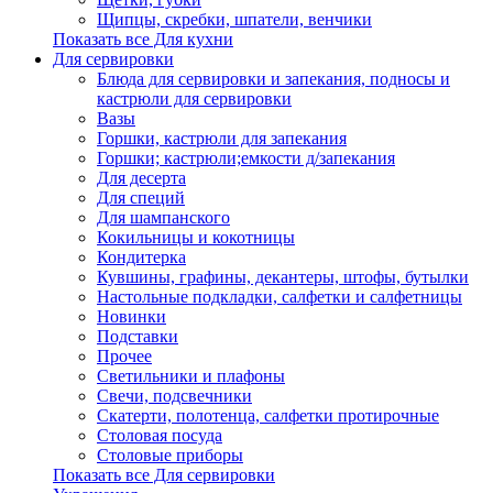
Щипцы, скребки, шпатели, венчики
Показать все Для кухни
Для сервировки
Блюда для сервировки и запекания, подносы и
кастрюли для сервировки
Вазы
Горшки, кастрюли для запекания
Горшки; кастрюли;емкости д/запекания
Для десерта
Для специй
Для шампанского
Кокильницы и кокотницы
Кондитерка
Кувшины, графины, декантеры, штофы, бутылки
Настольные подкладки, салфетки и салфетницы
Новинки
Подставки
Прочее
Светильники и плафоны
Свечи, подсвечники
Скатерти, полотенца, салфетки протирочные
Столовая посуда
Столовые приборы
Показать все Для сервировки