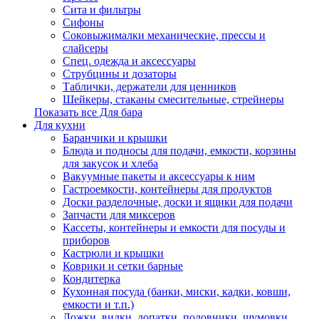
Сита и фильтры
Сифоны
Соковыжималки механические, прессы и
слайсеры
Спец. одежда и аксессуары
Струбцины и дозаторы
Таблички, держатели для ценников
Шейкеры, стаканы смесительные, стрейнеры
Показать все Для бара
Для кухни
Баранчики и крышки
Блюда и подносы для подачи, емкости, корзины
для закусок и хлеба
Вакуумные пакеты и аксессуары к ним
Гастроемкости, контейнеры для продуктов
Доски разделочные, доски и ящики для подачи
Запчасти для миксеров
Кассеты, контейнеры и емкости для посуды и
приборов
Кастрюли и крышки
Коврики и сетки барные
Кондитерка
Кухонная посуда (банки, миски, кадки, ковши,
емкости и т.п.)
Ложки, вилки, лопатки, половники, шумовки