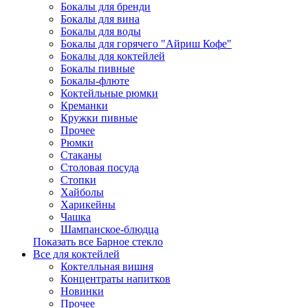
Бокалы для бренди
Бокалы для вина
Бокалы для воды
Бокалы для горячего "Айриш Кофе"
Бокалы для коктейлей
Бокалы пивные
Бокалы-флюте
Коктейльные рюмки
Креманки
Кружки пивные
Прочее
Рюмки
Стаканы
Столовая посуда
Стопки
Хайболы
Харикейны
Чашка
Шампанское-блюдца
Показать все Барное стекло
Все для коктейлей
Коктелльная вишня
Концентраты напитков
Новинки
Прочее