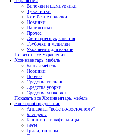
Украшения
Вилочки и шампурчики
Зубочистки
Китайские палочки
Новинки
Папильотки
Прочее
Светящиеся украшения
Трубочки и мешалки
Украшения для канапе
Показать все Украшения
Хозинвентарь, мебель
Барная мебель
Новинки
Прочее
Средства гигиены
Средства уборки
Средства упаковки
Показать все Хозинвентарь, мебель
Электрооборудование
Аппараты "кофе по-восточному"
Блендеры
Блинницы и вафельницы
Весы
Грили, тостеры