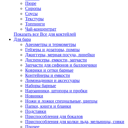
Пюре
Сиропы
Соусы
Текстуры
Топпинги
Чай-концентрат
Показать все Все для коктейлей
Для бара
Ареометры и термометры
Гейзеры и дозаторы, помпы
Джиггеры, мерная посуда, линейки
Диспенсеры, емкости, запчасти
Запчасти для сифонов и баллончики
Коврики и сетки барные
Контейнеры и емкости
Лимонадники и аксессуары
Наборы барные
Нарзанники, штопора и пробки
Новинки
Ножи и ложки специальные, щипцы
Папки, книги и бланки
Подставки
Приспособления для бокалов
Приспособления для колки льда, мельницы, совки
Прочее