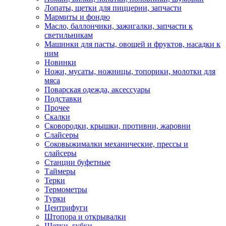
Лопаты, щетки для пиццерии, запчасти
Мармиты и фондю
Масло, баллончики, зажигалки, запчасти к
светильникам
Машинки для пасты, овощей и фруктов, насадки к
ним
Новинки
Ножи, мусаты, ножницы, топорики, молотки для
мяса
Поварская одежда, аксессуары
Подставки
Прочее
Скалки
Сковородки, крышки, противни, жаровни
Слайсеры
Соковыжималки механические, прессы и
слайсеры
Станции буфетные
Таймеры
Терки
Термометры
Турки
Центрифуги
Штопора и открывалки
Щетки, губки