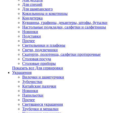
Для специй
Для шампанского
Кокильницы и кокотницы
Кондитерка
Кувшины, графины, декантеры, штофы, бутылки
Настольные подкладки, салфетки и салфетницы
Новинки
Подставки
Прочее
Светильники и плафоны
Свечи, подсвечники
Скатерти, полотенца, салфетки протирочные
Столовая посуда
Столовые приборы
Показать все Для сервировки
Украшения
Вилочки и шампурчики
Зубочистки
Китайские палочки
Новинки
Папильотки
Прочее
Светящиеся украшения
Трубочки и мешалки