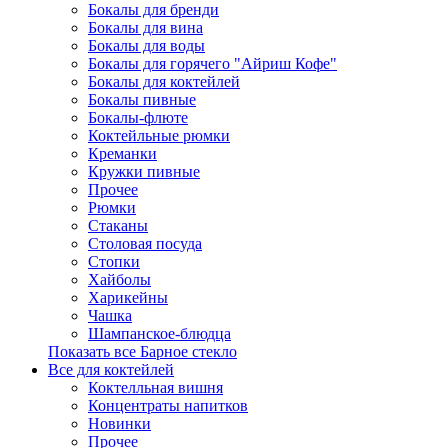
Бокалы для бренди
Бокалы для вина
Бокалы для воды
Бокалы для горячего "Айриш Кофе"
Бокалы для коктейлей
Бокалы пивные
Бокалы-флюте
Коктейльные рюмки
Креманки
Кружки пивные
Прочее
Рюмки
Стаканы
Столовая посуда
Стопки
Хайболы
Харикейны
Чашка
Шампанское-блюдца
Показать все Барное стекло
Все для коктейлей
Коктелльная вишня
Концентраты напитков
Новинки
Прочее