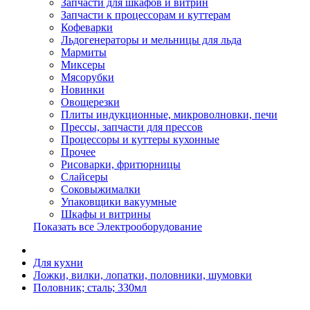
Запчасти для шкафов и витрин
Запчасти к процессорам и куттерам
Кофеварки
Льдогенераторы и мельницы для льда
Мармиты
Миксеры
Мясорубки
Новинки
Овощерезки
Плиты индукционные, микроволновки, печи
Прессы, запчасти для прессов
Процессоры и куттеры кухонные
Прочее
Рисоварки, фритюрницы
Слайсеры
Соковыжималки
Упаковщики вакуумные
Шкафы и витрины
Показать все Электрооборудование
Для кухни
Ложки, вилки, лопатки, половники, шумовки
Половник; сталь; 330мл