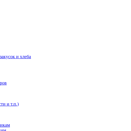
закусок и хлеба
оров
ти и т.п.)
никам
ним