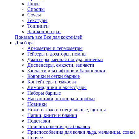
Пюре
Сиропы
Соусы
Текстуры
Топпинги
Чай-концентрат
Показать все Все для коктейлей
Для бара
Ареометры и термометры
Гейзеры и дозаторы, помпы
Джиггеры, мерная посуда, линейки
Диспенсеры, емкости, запчасти
Запчасти для сифонов и баллончики
Коврики и сетки барные
Контейнеры и емкости
Лимонадники и аксессуары
Наборы барные
Нарзанники, штопора и пробки
Новинки
Ножи и ложки специальные, щипцы
Папки, книги и бланки
Подставки
Приспособления для бокалов
Приспособления для колки льда, мельницы, совки
Прочее