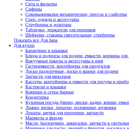
Сита и фильтры
Сифоны
Соковыжималки механические, прессы и слайсеры
Спец. одежда и аксессуары
Струбцины и дозаторы
Таблички, держатели для ценников
Шейкеры, стаканы смесительные, стрейнеры
Показать все Для бара
Для кухни
Баранчики и крышки
Блюда и подносы для подачи, емкости, корзины для 
Вакуумные пакеты и аксессуары к ним
Гастроемкости, контейнеры для продуктов
Доски разделочные, доски и ящики для подачи
Запчасти для миксеров
Кассеты, контейнеры и емкости для посуды и приб
Кастрюли и крышки
Коврики и сетки барные
Кондитерка
Кухонная посуда (банки, миски, кадки, ковши, емкос
Ложки, вилки, лопатки, половники, шумовки
Лопаты, щетки для пиццерии, запчасти
Мармиты и фондю
Масло, баллончики, зажигалки, запчасти к светиль
Машинки для пасты, овощей и фруктов, насадки к 