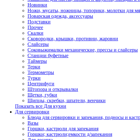
Новинки
Ножи, мусаты, ножницы, топорики, молотки для мя
Поварская одежда, аксессуары
Подставки
Прочее
Скалки
Сковородки, крышки, противни, жаровни
Слайсеры
Соковыжималки механические, прессы и слайсеры
Станции буфетные
Таймеры
Терки
Термометры
Турки
Центрифуги
Штопора и открывалки
Щетки, губки
Щипцы, скребки, шпатели, венчики
Показать все Для кухни
Для сервировки
Блюда для сервировки и запекания, подносы и каст
Вазы
Горшки, кастрюли для запекания
Горшки; кастрюли;емкости д/запекания
Для десерта