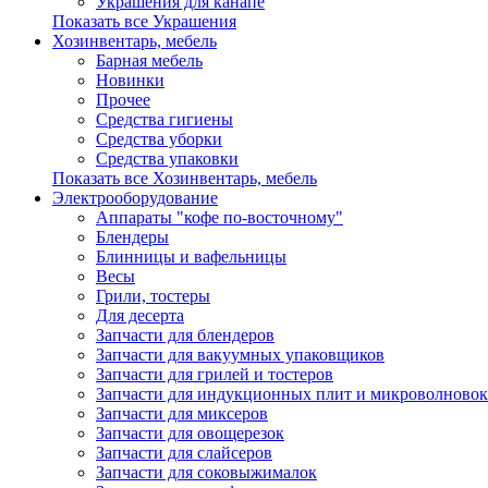
Украшения для канапе
Показать все Украшения
Хозинвентарь, мебель
Барная мебель
Новинки
Прочее
Средства гигиены
Средства уборки
Средства упаковки
Показать все Хозинвентарь, мебель
Электрооборудование
Аппараты "кофе по-восточному"
Блендеры
Блинницы и вафельницы
Весы
Грили, тостеры
Для десерта
Запчасти для блендеров
Запчасти для вакуумных упаковщиков
Запчасти для грилей и тостеров
Запчасти для индукционных плит и микроволновок
Запчасти для миксеров
Запчасти для овощерезок
Запчасти для слайсеров
Запчасти для соковыжималок