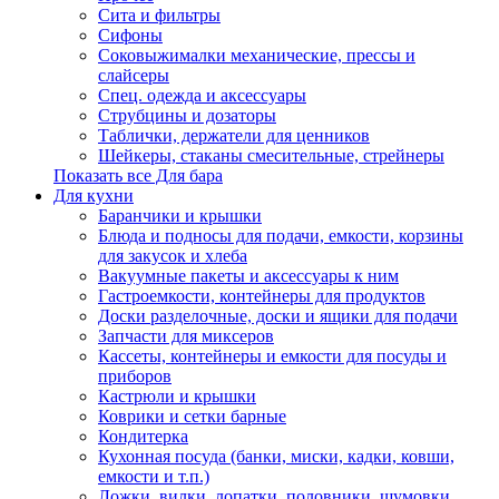
Сита и фильтры
Сифоны
Соковыжималки механические, прессы и
слайсеры
Спец. одежда и аксессуары
Струбцины и дозаторы
Таблички, держатели для ценников
Шейкеры, стаканы смесительные, стрейнеры
Показать все Для бара
Для кухни
Баранчики и крышки
Блюда и подносы для подачи, емкости, корзины
для закусок и хлеба
Вакуумные пакеты и аксессуары к ним
Гастроемкости, контейнеры для продуктов
Доски разделочные, доски и ящики для подачи
Запчасти для миксеров
Кассеты, контейнеры и емкости для посуды и
приборов
Кастрюли и крышки
Коврики и сетки барные
Кондитерка
Кухонная посуда (банки, миски, кадки, ковши,
емкости и т.п.)
Ложки, вилки, лопатки, половники, шумовки