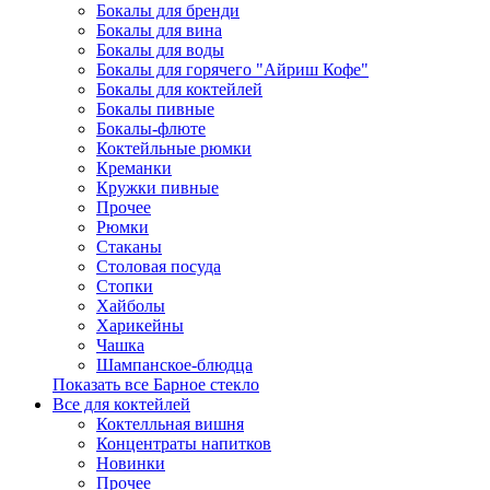
Бокалы для бренди
Бокалы для вина
Бокалы для воды
Бокалы для горячего "Айриш Кофе"
Бокалы для коктейлей
Бокалы пивные
Бокалы-флюте
Коктейльные рюмки
Креманки
Кружки пивные
Прочее
Рюмки
Стаканы
Столовая посуда
Стопки
Хайболы
Харикейны
Чашка
Шампанское-блюдца
Показать все Барное стекло
Все для коктейлей
Коктелльная вишня
Концентраты напитков
Новинки
Прочее