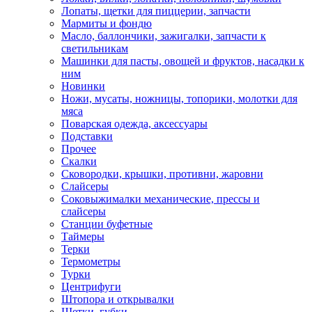
Лопаты, щетки для пиццерии, запчасти
Мармиты и фондю
Масло, баллончики, зажигалки, запчасти к
светильникам
Машинки для пасты, овощей и фруктов, насадки к
ним
Новинки
Ножи, мусаты, ножницы, топорики, молотки для
мяса
Поварская одежда, аксессуары
Подставки
Прочее
Скалки
Сковородки, крышки, противни, жаровни
Слайсеры
Соковыжималки механические, прессы и
слайсеры
Станции буфетные
Таймеры
Терки
Термометры
Турки
Центрифуги
Штопора и открывалки
Щетки, губки