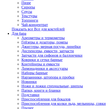
Пюре
Сиропы
Соусы
Текстуры
Топпинги
Чай-концентрат
Показать все Все для коктейлей
Для бара
Ареометры и термометры
Гейзеры и дозаторы, помпы
Джиггеры, мерная посуда, линейки
Диспенсеры, емкости, запчасти
Запчасти для сифонов и баллончики
Коврики и сетки барные
Контейнеры и емкости
Лимонадники и аксессуары
Наборы барные
Нарзанники, штопора и пробки
Новинки
Ножи и ложки специальные, щипцы
Папки, книги и бланки
Подставки
Приспособления для бокалов
Приспособления для колки льда, мельницы, совки
Прочее