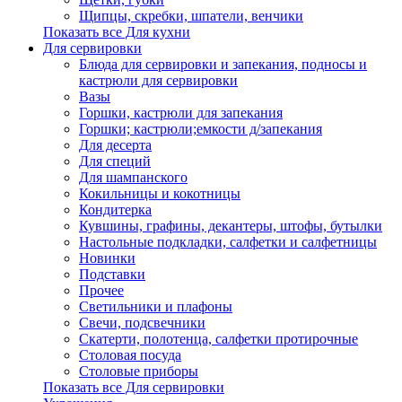
Щипцы, скребки, шпатели, венчики
Показать все Для кухни
Для сервировки
Блюда для сервировки и запекания, подносы и
кастрюли для сервировки
Вазы
Горшки, кастрюли для запекания
Горшки; кастрюли;емкости д/запекания
Для десерта
Для специй
Для шампанского
Кокильницы и кокотницы
Кондитерка
Кувшины, графины, декантеры, штофы, бутылки
Настольные подкладки, салфетки и салфетницы
Новинки
Подставки
Прочее
Светильники и плафоны
Свечи, подсвечники
Скатерти, полотенца, салфетки протирочные
Столовая посуда
Столовые приборы
Показать все Для сервировки