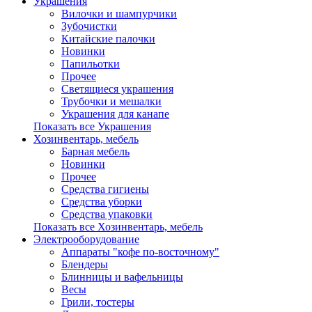
Украшения
Вилочки и шампурчики
Зубочистки
Китайские палочки
Новинки
Папильотки
Прочее
Светящиеся украшения
Трубочки и мешалки
Украшения для канапе
Показать все Украшения
Хозинвентарь, мебель
Барная мебель
Новинки
Прочее
Средства гигиены
Средства уборки
Средства упаковки
Показать все Хозинвентарь, мебель
Электрооборудование
Аппараты "кофе по-восточному"
Блендеры
Блинницы и вафельницы
Весы
Грили, тостеры