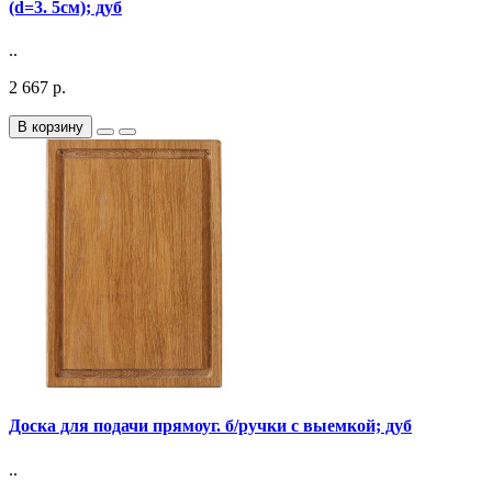
(d=3. 5см); дуб
..
2 667 р.
В корзину
Доска для подачи прямоуг. б/ручки с выемкой; дуб
..