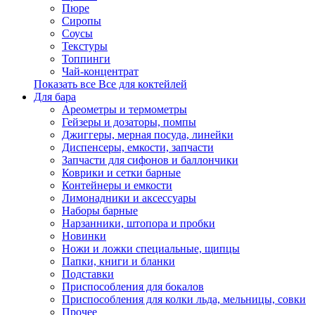
Пюре
Сиропы
Соусы
Текстуры
Топпинги
Чай-концентрат
Показать все Все для коктейлей
Для бара
Ареометры и термометры
Гейзеры и дозаторы, помпы
Джиггеры, мерная посуда, линейки
Диспенсеры, емкости, запчасти
Запчасти для сифонов и баллончики
Коврики и сетки барные
Контейнеры и емкости
Лимонадники и аксессуары
Наборы барные
Нарзанники, штопора и пробки
Новинки
Ножи и ложки специальные, щипцы
Папки, книги и бланки
Подставки
Приспособления для бокалов
Приспособления для колки льда, мельницы, совки
Прочее