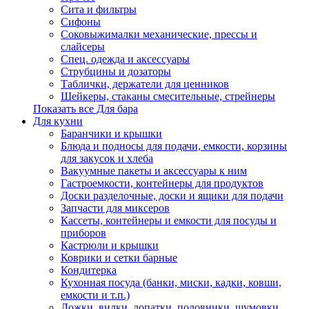
Сита и фильтры
Сифоны
Соковыжималки механические, прессы и
слайсеры
Спец. одежда и аксессуары
Струбцины и дозаторы
Таблички, держатели для ценников
Шейкеры, стаканы смесительные, стрейнеры
Показать все Для бара
Для кухни
Баранчики и крышки
Блюда и подносы для подачи, емкости, корзины
для закусок и хлеба
Вакуумные пакеты и аксессуары к ним
Гастроемкости, контейнеры для продуктов
Доски разделочные, доски и ящики для подачи
Запчасти для миксеров
Кассеты, контейнеры и емкости для посуды и
приборов
Кастрюли и крышки
Коврики и сетки барные
Кондитерка
Кухонная посуда (банки, миски, кадки, ковши,
емкости и т.п.)
Ложки, вилки, лопатки, половники, шумовки