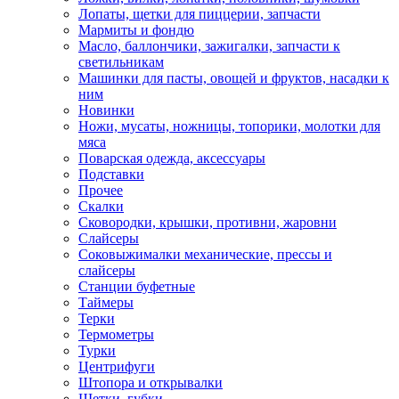
Лопаты, щетки для пиццерии, запчасти
Мармиты и фондю
Масло, баллончики, зажигалки, запчасти к
светильникам
Машинки для пасты, овощей и фруктов, насадки к
ним
Новинки
Ножи, мусаты, ножницы, топорики, молотки для
мяса
Поварская одежда, аксессуары
Подставки
Прочее
Скалки
Сковородки, крышки, противни, жаровни
Слайсеры
Соковыжималки механические, прессы и
слайсеры
Станции буфетные
Таймеры
Терки
Термометры
Турки
Центрифуги
Штопора и открывалки
Щетки, губки