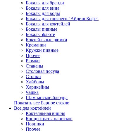
Бокалы для бренди
Бокалы для вина
Бокалы для воды
Бокалы для горячего "Айриш Кофе"
Бокалы для коктейлей
Бокалы пивные
Бокалы-флюте
Коктейльные рюмки
Креманки
Кружки пивные
Прочее
Рюмки
Стаканы
Столовая посуда
Стопки
Хайболы
Харикейны
Чашка
Шампанское-блюдца
Показать все Барное стекло
Все для коктейлей
Коктелльная вишня
Концентраты напитков
Новинки
Прочее