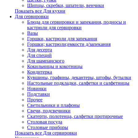
Щипцы, скребки, шпатели, венчики
Показать все Для кухни
Для сервировки
Блюда для сервировки и запекания, подносы и
кастрюли для сервировки
Вазы
Горшки, кастрюли для запекания
Горшки; кастрюли;емкости д/запекания
Для десерта
Для специй
Для шампанского
Кокильницы и кокотницы
Кондитерка
Кувшины, графины, декантеры, штофы, бутылки
Настольные подкладки, салфетки и салфетницы
Новинки
Подставки
Прочее
Светильники и плафоны
Свечи, подсвечники
Скатерти, полотенца, салфетки протирочные
Столовая посуда
Столовые приборы
Показать все Для сервировки