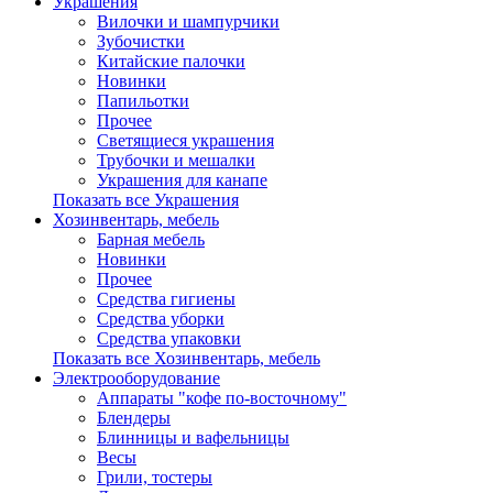
Украшения
Вилочки и шампурчики
Зубочистки
Китайские палочки
Новинки
Папильотки
Прочее
Светящиеся украшения
Трубочки и мешалки
Украшения для канапе
Показать все Украшения
Хозинвентарь, мебель
Барная мебель
Новинки
Прочее
Средства гигиены
Средства уборки
Средства упаковки
Показать все Хозинвентарь, мебель
Электрооборудование
Аппараты "кофе по-восточному"
Блендеры
Блинницы и вафельницы
Весы
Грили, тостеры