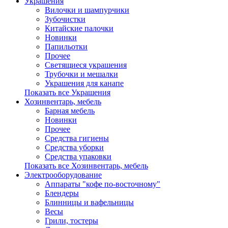
Украшения
Вилочки и шампурчики
Зубочистки
Китайские палочки
Новинки
Папильотки
Прочее
Светящиеся украшения
Трубочки и мешалки
Украшения для канапе
Показать все Украшения
Хозинвентарь, мебель
Барная мебель
Новинки
Прочее
Средства гигиены
Средства уборки
Средства упаковки
Показать все Хозинвентарь, мебель
Электрооборудование
Аппараты "кофе по-восточному"
Блендеры
Блинницы и вафельницы
Весы
Грили, тостеры