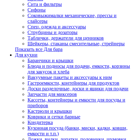
Сита и фильтры
Сифоны
Соковыжималки механические, прессы и
слайсеры
Спец. одежда и аксессуары
Струбцины и дозаторы
Таблички, держатели для ценников
Шейкеры, стаканы смесительные, стрейнеры
Показать все Для бара
Для кухни
Баранчики и крышки
Блюда и подносы для подачи, емкости, корзины
для закусок и хлеба
Вакуумные пакеты и аксессуары к ним
Гастроемкости, контейнеры для продуктов
Доски разделочные, доски и ящики для подачи
Запчасти для миксеров
Кассеты, контейнеры и емкости для посуды и
приборов
Кастрюли и крышки
Коврики и сетки барные
Кондитерка
Кухонная посуда (банки, миски, кадки, ковши,
емкости и т.п.)
Ложки, вилки, лопатки, половники, шумовки