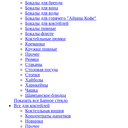
Бокалы для бренди
Бокалы для вина
Бокалы для воды
Бокалы для горячего "Айриш Кофе"
Бокалы для коктейлей
Бокалы пивные
Бокалы-флюте
Коктейльные рюмки
Креманки
Кружки пивные
Прочее
Рюмки
Стаканы
Столовая посуда
Стопки
Хайболы
Харикейны
Чашка
Шампанское-блюдца
Показать все Барное стекло
Все для коктейлей
Коктелльная вишня
Концентраты напитков
Новинки
Прочее