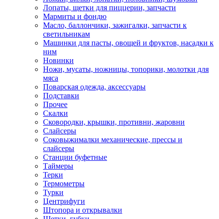
Лопаты, щетки для пиццерии, запчасти
Мармиты и фондю
Масло, баллончики, зажигалки, запчасти к
светильникам
Машинки для пасты, овощей и фруктов, насадки к
ним
Новинки
Ножи, мусаты, ножницы, топорики, молотки для
мяса
Поварская одежда, аксессуары
Подставки
Прочее
Скалки
Сковородки, крышки, противни, жаровни
Слайсеры
Соковыжималки механические, прессы и
слайсеры
Станции буфетные
Таймеры
Терки
Термометры
Турки
Центрифуги
Штопора и открывалки
Щетки, губки