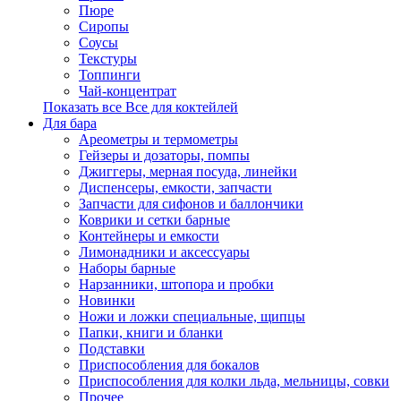
Пюре
Сиропы
Соусы
Текстуры
Топпинги
Чай-концентрат
Показать все Все для коктейлей
Для бара
Ареометры и термометры
Гейзеры и дозаторы, помпы
Джиггеры, мерная посуда, линейки
Диспенсеры, емкости, запчасти
Запчасти для сифонов и баллончики
Коврики и сетки барные
Контейнеры и емкости
Лимонадники и аксессуары
Наборы барные
Нарзанники, штопора и пробки
Новинки
Ножи и ложки специальные, щипцы
Папки, книги и бланки
Подставки
Приспособления для бокалов
Приспособления для колки льда, мельницы, совки
Прочее