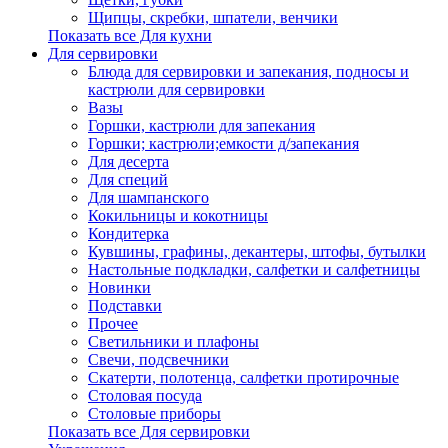
Щипцы, скребки, шпатели, венчики
Показать все Для кухни
Для сервировки
Блюда для сервировки и запекания, подносы и
кастрюли для сервировки
Вазы
Горшки, кастрюли для запекания
Горшки; кастрюли;емкости д/запекания
Для десерта
Для специй
Для шампанского
Кокильницы и кокотницы
Кондитерка
Кувшины, графины, декантеры, штофы, бутылки
Настольные подкладки, салфетки и салфетницы
Новинки
Подставки
Прочее
Светильники и плафоны
Свечи, подсвечники
Скатерти, полотенца, салфетки протирочные
Столовая посуда
Столовые приборы
Показать все Для сервировки