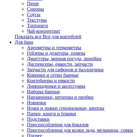
Пюре
Сиропы
Соусы
Текстуры
Топпинги
Чай-концентрат
Показать все Все для коктейлей
Для бара
Ареометры и термометры
Гейзеры и дозаторы, помпы
Джиггеры, мерная посуда, линейки
Диспенсеры, емкости, запчасти
Запчасти для сифонов и баллончики
Коврики и сетки барные
Контейнеры и емкости
Лимонадники и аксессуары
Наборы барные
Нарзанники, штопора и пробки
Новинки
Ножи и ложки специальные, щипцы
Папки, книги и бланки
Подставки
Приспособления для бокалов
Приспособления для колки льда, мельницы, совки
Прочее