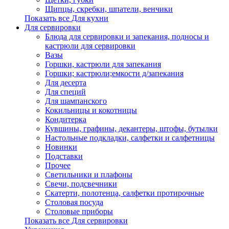
Щипцы, скребки, шпатели, венчики
Показать все Для кухни
Для сервировки
Блюда для сервировки и запекания, подносы и
кастрюли для сервировки
Вазы
Горшки, кастрюли для запекания
Горшки; кастрюли;емкости д/запекания
Для десерта
Для специй
Для шампанского
Кокильницы и кокотницы
Кондитерка
Кувшины, графины, декантеры, штофы, бутылки
Настольные подкладки, салфетки и салфетницы
Новинки
Подставки
Прочее
Светильники и плафоны
Свечи, подсвечники
Скатерти, полотенца, салфетки протирочные
Столовая посуда
Столовые приборы
Показать все Для сервировки