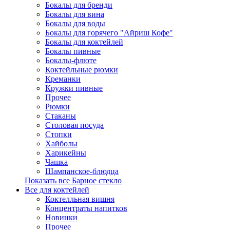
Бокалы для бренди
Бокалы для вина
Бокалы для воды
Бокалы для горячего "Айриш Кофе"
Бокалы для коктейлей
Бокалы пивные
Бокалы-флюте
Коктейльные рюмки
Креманки
Кружки пивные
Прочее
Рюмки
Стаканы
Столовая посуда
Стопки
Хайболы
Харикейны
Чашка
Шампанское-блюдца
Показать все Барное стекло
Все для коктейлей
Коктелльная вишня
Концентраты напитков
Новинки
Прочее