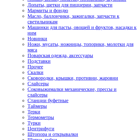
Лопаты, щетки для пиццерии, запчасти
Мармиты и фондю
Масло, баллончики, зажигалки, запчасти к
светильникам
Машинки для пасты, овощей и фруктов, насадки к
ним
Новинки
Ножи, мусаты, ножницы, топорики, молотки для
мяса
Поварская одежда, аксессуары
Подставки
Прочее
Скалки
Сковородки, крышки, противни, жаровни
Слайсеры
Соковыжималки механические, прессы и
слайсеры
Станции буфетные
Таймеры
Терки
Термометры
Турки
Центрифуги
Штопора и открывалки
Щетки, губки