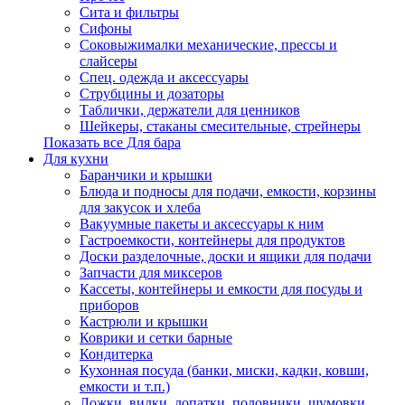
Сита и фильтры
Сифоны
Соковыжималки механические, прессы и
слайсеры
Спец. одежда и аксессуары
Струбцины и дозаторы
Таблички, держатели для ценников
Шейкеры, стаканы смесительные, стрейнеры
Показать все Для бара
Для кухни
Баранчики и крышки
Блюда и подносы для подачи, емкости, корзины
для закусок и хлеба
Вакуумные пакеты и аксессуары к ним
Гастроемкости, контейнеры для продуктов
Доски разделочные, доски и ящики для подачи
Запчасти для миксеров
Кассеты, контейнеры и емкости для посуды и
приборов
Кастрюли и крышки
Коврики и сетки барные
Кондитерка
Кухонная посуда (банки, миски, кадки, ковши,
емкости и т.п.)
Ложки, вилки, лопатки, половники, шумовки