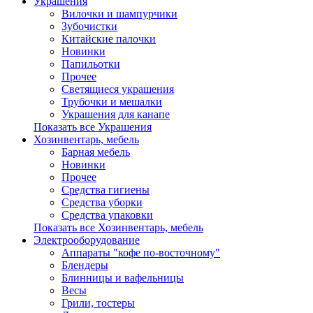
Украшения
Вилочки и шампурчики
Зубочистки
Китайские палочки
Новинки
Папильотки
Прочее
Светящиеся украшения
Трубочки и мешалки
Украшения для канапе
Показать все Украшения
Хозинвентарь, мебель
Барная мебель
Новинки
Прочее
Средства гигиены
Средства уборки
Средства упаковки
Показать все Хозинвентарь, мебель
Электрооборудование
Аппараты "кофе по-восточному"
Блендеры
Блинницы и вафельницы
Весы
Грили, тостеры