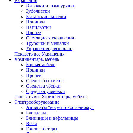
Украшения
Вилочки и шампурчики
Зубочистки
Китайские палочки
Новинки
Папильотки
Прочее
Светящиеся украшения
Трубочки и мешалки
Украшения для канапе
Показать все Украшения
Хозинвентарь, мебель
Барная мебель
Новинки
Прочее
Средства гигиены
Средства уборки
Средства упаковки
Показать все Хозинвентарь, мебель
Электрооборудование
Аппараты "кофе по-восточному"
Блендеры
Блинницы и вафельницы
Весы
Грили, тостеры