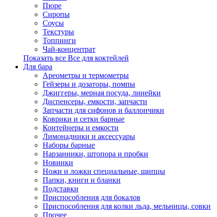
Пюре
Сиропы
Соусы
Текстуры
Топпинги
Чай-концентрат
Показать все Все для коктейлей
Для бара
Ареометры и термометры
Гейзеры и дозаторы, помпы
Джиггеры, мерная посуда, линейки
Диспенсеры, емкости, запчасти
Запчасти для сифонов и баллончики
Коврики и сетки барные
Контейнеры и емкости
Лимонадники и аксессуары
Наборы барные
Нарзанники, штопора и пробки
Новинки
Ножи и ложки специальные, щипцы
Папки, книги и бланки
Подставки
Приспособления для бокалов
Приспособления для колки льда, мельницы, совки
Прочее