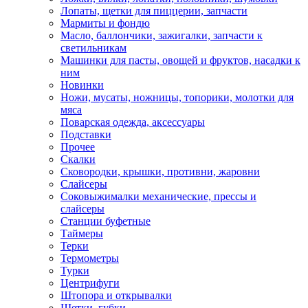
Лопаты, щетки для пиццерии, запчасти
Мармиты и фондю
Масло, баллончики, зажигалки, запчасти к
светильникам
Машинки для пасты, овощей и фруктов, насадки к
ним
Новинки
Ножи, мусаты, ножницы, топорики, молотки для
мяса
Поварская одежда, аксессуары
Подставки
Прочее
Скалки
Сковородки, крышки, противни, жаровни
Слайсеры
Соковыжималки механические, прессы и
слайсеры
Станции буфетные
Таймеры
Терки
Термометры
Турки
Центрифуги
Штопора и открывалки
Щетки, губки