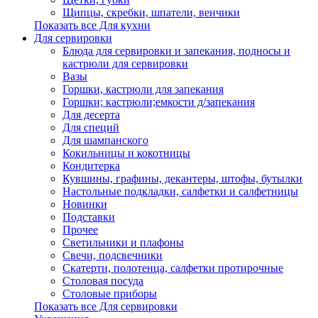
Щипцы, скребки, шпатели, венчики
Показать все Для кухни
Для сервировки
Блюда для сервировки и запекания, подносы и
кастрюли для сервировки
Вазы
Горшки, кастрюли для запекания
Горшки; кастрюли;емкости д/запекания
Для десерта
Для специй
Для шампанского
Кокильницы и кокотницы
Кондитерка
Кувшины, графины, декантеры, штофы, бутылки
Настольные подкладки, салфетки и салфетницы
Новинки
Подставки
Прочее
Светильники и плафоны
Свечи, подсвечники
Скатерти, полотенца, салфетки протирочные
Столовая посуда
Столовые приборы
Показать все Для сервировки