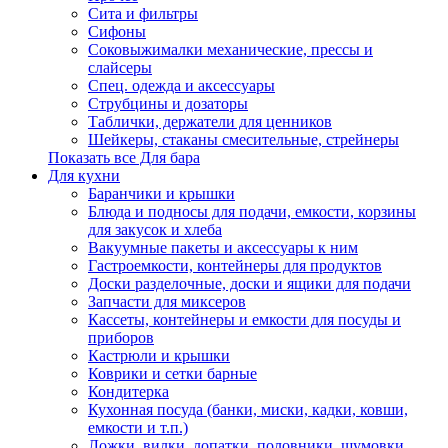
Сита и фильтры
Сифоны
Соковыжималки механические, прессы и
слайсеры
Спец. одежда и аксессуары
Струбцины и дозаторы
Таблички, держатели для ценников
Шейкеры, стаканы смесительные, стрейнеры
Показать все Для бара
Для кухни
Баранчики и крышки
Блюда и подносы для подачи, емкости, корзины
для закусок и хлеба
Вакуумные пакеты и аксессуары к ним
Гастроемкости, контейнеры для продуктов
Доски разделочные, доски и ящики для подачи
Запчасти для миксеров
Кассеты, контейнеры и емкости для посуды и
приборов
Кастрюли и крышки
Коврики и сетки барные
Кондитерка
Кухонная посуда (банки, миски, кадки, ковши,
емкости и т.п.)
Ложки, вилки, лопатки, половники, шумовки