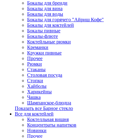
Бокалы для бренди
Бокалы для вина
Бокалы для воды
Бокалы для горячего "Айриш Кофе"
Бокалы для коктейлей
Бокалы пивные
Бокалы-флюте
Коктейльные рюмки
Креманки
Кружки пивные
Прочее
Рюмки
Стаканы
Столовая посуда
Стопки
Хайболы
Харикейны
Чашка
Шампанское-блюдца
Показать все Барное стекло
Все для коктейлей
Коктелльная вишня
Концентраты напитков
Новинки
Прочее