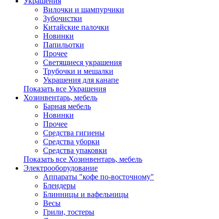
Украшения
Вилочки и шампурчики
Зубочистки
Китайские палочки
Новинки
Папильотки
Прочее
Светящиеся украшения
Трубочки и мешалки
Украшения для канапе
Показать все Украшения
Хозинвентарь, мебель
Барная мебель
Новинки
Прочее
Средства гигиены
Средства уборки
Средства упаковки
Показать все Хозинвентарь, мебель
Электрооборудование
Аппараты "кофе по-восточному"
Блендеры
Блинницы и вафельницы
Весы
Грили, тостеры