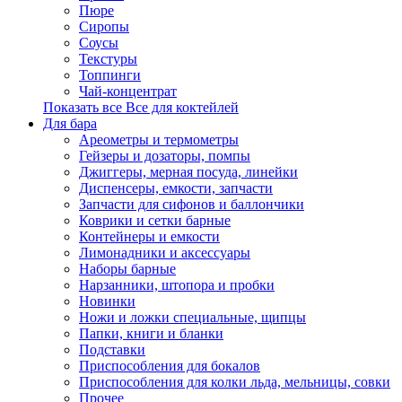
Пюре
Сиропы
Соусы
Текстуры
Топпинги
Чай-концентрат
Показать все Все для коктейлей
Для бара
Ареометры и термометры
Гейзеры и дозаторы, помпы
Джиггеры, мерная посуда, линейки
Диспенсеры, емкости, запчасти
Запчасти для сифонов и баллончики
Коврики и сетки барные
Контейнеры и емкости
Лимонадники и аксессуары
Наборы барные
Нарзанники, штопора и пробки
Новинки
Ножи и ложки специальные, щипцы
Папки, книги и бланки
Подставки
Приспособления для бокалов
Приспособления для колки льда, мельницы, совки
Прочее