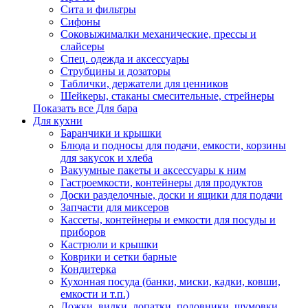
Сита и фильтры
Сифоны
Соковыжималки механические, прессы и
слайсеры
Спец. одежда и аксессуары
Струбцины и дозаторы
Таблички, держатели для ценников
Шейкеры, стаканы смесительные, стрейнеры
Показать все Для бара
Для кухни
Баранчики и крышки
Блюда и подносы для подачи, емкости, корзины
для закусок и хлеба
Вакуумные пакеты и аксессуары к ним
Гастроемкости, контейнеры для продуктов
Доски разделочные, доски и ящики для подачи
Запчасти для миксеров
Кассеты, контейнеры и емкости для посуды и
приборов
Кастрюли и крышки
Коврики и сетки барные
Кондитерка
Кухонная посуда (банки, миски, кадки, ковши,
емкости и т.п.)
Ложки, вилки, лопатки, половники, шумовки