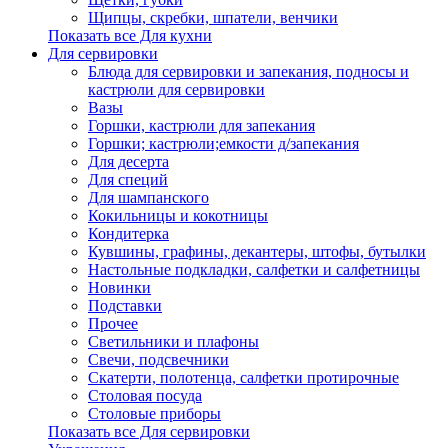
Щипцы, скребки, шпатели, венчики
Показать все Для кухни
Для сервировки
Блюда для сервировки и запекания, подносы и
кастрюли для сервировки
Вазы
Горшки, кастрюли для запекания
Горшки; кастрюли;емкости д/запекания
Для десерта
Для специй
Для шампанского
Кокильницы и кокотницы
Кондитерка
Кувшины, графины, декантеры, штофы, бутылки
Настольные подкладки, салфетки и салфетницы
Новинки
Подставки
Прочее
Светильники и плафоны
Свечи, подсвечники
Скатерти, полотенца, салфетки протирочные
Столовая посуда
Столовые приборы
Показать все Для сервировки