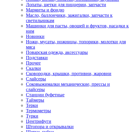
Лопаты, щетки для пиццерии, запчасти
Мармиты и фондю
Масло, баллончики, зажигалки, запчасти к
светильникам
Машинки для пасты, овощей и фруктов, насадки к
ним
Новинки
Ножи, мусаты, ножницы, топорики, молотки для
мяса
Поварская одежда, аксессуары
Подставки
Прочее
Скалки
Сковородки, крышки, противни, жаровни
Слайсеры
Соковыжималки механические, прессы и
слайсеры
Станции буфетные
Таймеры
Терки
Термометры
Турки
Центрифуги
Штопора и открывалки
Щетки, губки