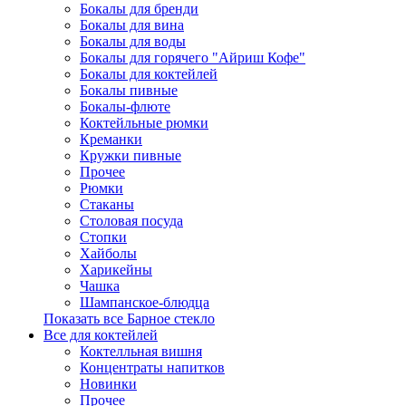
Бокалы для бренди
Бокалы для вина
Бокалы для воды
Бокалы для горячего "Айриш Кофе"
Бокалы для коктейлей
Бокалы пивные
Бокалы-флюте
Коктейльные рюмки
Креманки
Кружки пивные
Прочее
Рюмки
Стаканы
Столовая посуда
Стопки
Хайболы
Харикейны
Чашка
Шампанское-блюдца
Показать все Барное стекло
Все для коктейлей
Коктелльная вишня
Концентраты напитков
Новинки
Прочее