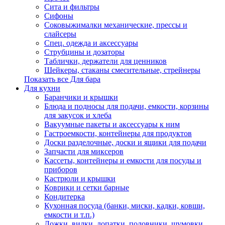
Сита и фильтры
Сифоны
Соковыжималки механические, прессы и
слайсеры
Спец. одежда и аксессуары
Струбцины и дозаторы
Таблички, держатели для ценников
Шейкеры, стаканы смесительные, стрейнеры
Показать все Для бара
Для кухни
Баранчики и крышки
Блюда и подносы для подачи, емкости, корзины
для закусок и хлеба
Вакуумные пакеты и аксессуары к ним
Гастроемкости, контейнеры для продуктов
Доски разделочные, доски и ящики для подачи
Запчасти для миксеров
Кассеты, контейнеры и емкости для посуды и
приборов
Кастрюли и крышки
Коврики и сетки барные
Кондитерка
Кухонная посуда (банки, миски, кадки, ковши,
емкости и т.п.)
Ложки, вилки, лопатки, половники, шумовки