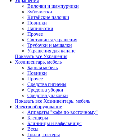
Украшения
Вилочки и шампурчики
Зубочистки
Китайские палочки
Новинки
Папильотки
Прочее
Светящиеся украшения
Трубочки и мешалки
Украшения для канапе
Показать все Украшения
Хозинвентарь, мебель
Барная мебель
Новинки
Прочее
Средства гигиены
Средства уборки
Средства упаковки
Показать все Хозинвентарь, мебель
Электрооборудование
Аппараты "кофе по-восточному"
Блендеры
Блинницы и вафельницы
Весы
Грили, тостеры