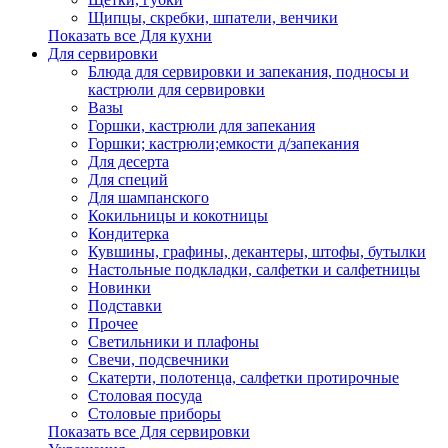
Щипцы, скребки, шпатели, венчики
Показать все Для кухни
Для сервировки
Блюда для сервировки и запекания, подносы и
кастрюли для сервировки
Вазы
Горшки, кастрюли для запекания
Горшки; кастрюли;емкости д/запекания
Для десерта
Для специй
Для шампанского
Кокильницы и кокотницы
Кондитерка
Кувшины, графины, декантеры, штофы, бутылки
Настольные подкладки, салфетки и салфетницы
Новинки
Подставки
Прочее
Светильники и плафоны
Свечи, подсвечники
Скатерти, полотенца, салфетки протирочные
Столовая посуда
Столовые приборы
Показать все Для сервировки