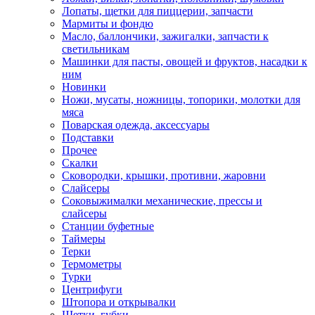
Лопаты, щетки для пиццерии, запчасти
Мармиты и фондю
Масло, баллончики, зажигалки, запчасти к
светильникам
Машинки для пасты, овощей и фруктов, насадки к
ним
Новинки
Ножи, мусаты, ножницы, топорики, молотки для
мяса
Поварская одежда, аксессуары
Подставки
Прочее
Скалки
Сковородки, крышки, противни, жаровни
Слайсеры
Соковыжималки механические, прессы и
слайсеры
Станции буфетные
Таймеры
Терки
Термометры
Турки
Центрифуги
Штопора и открывалки
Щетки, губки