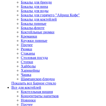
Бокалы для бренди
Бокалы для вина
Бокалы для воды
Бокалы для горячего "Айриш Кофе"
Бокалы для коктейлей
Бокалы пивные
Бокалы-флюте
Коктейльные рюмки
Креманки
Кружки пивные
Прочее
Рюмки
Стаканы
Столовая посуда
Стопки
Хайболы
Харикейны
Чашка
Шампанское-блюдца
Показать все Барное стекло
Все для коктейлей
Коктелльная вишня
Концентраты напитков
Новинки
Прочее