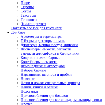
Пюре
Сиропы
Соусы
Текстуры
Топпинги
Чай-концентрат
Показать все Все для коктейлей
Для бара
Ареометры и термометры
Гейзеры и дозаторы, помпы
Джиггеры, мерная посуда, линейки
Диспенсеры, емкости, запчасти
Запчасти для сифонов и баллончики
Коврики и сетки барные
Контейнеры и емкости
Лимонадники и аксессуары
Наборы барные
Нарзанники, штопора и пробки
Новинки
Ножи и ложки специальные, щипцы
Папки, книги и бланки
Подставки
Приспособления для бокалов
Приспособления для колки льда, мельницы, совки
Прочее