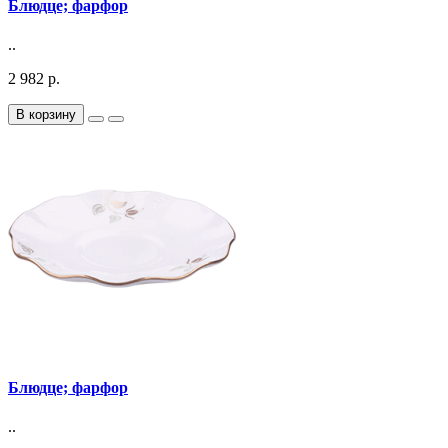
Блюдце; фарфор
..
2 982 р.
В корзину
Блюдце; фарфор
..