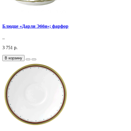
Блюдце «Дарли Эбби»; фарфор
..
3 751 р.
В корзину