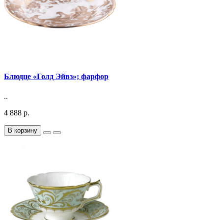
Блюдце «Голд Эйвз»; фарфор
..
4 888 р.
В корзину