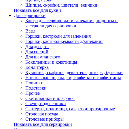
Щипцы, скребки, шпатели, венчики
Показать все Для кухни
Для сервировки
Блюда для сервировки и запекания, подносы и
кастрюли для сервировки
Вазы
Горшки, кастрюли для запекания
Горшки; кастрюли;емкости д/запекания
Для десерта
Для специй
Для шампанского
Кокильницы и кокотницы
Кондитерка
Кувшины, графины, декантеры, штофы, бутылки
Настольные подкладки, салфетки и салфетницы
Новинки
Подставки
Прочее
Светильники и плафоны
Свечи, подсвечники
Скатерти, полотенца, салфетки протирочные
Столовая посуда
Столовые приборы
Показать все Для сервировки