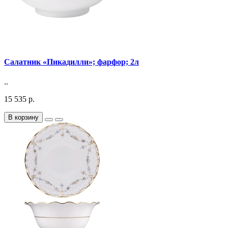
Салатник «Пикадилли»; фарфор; 2л
..
15 535 р.
В корзину