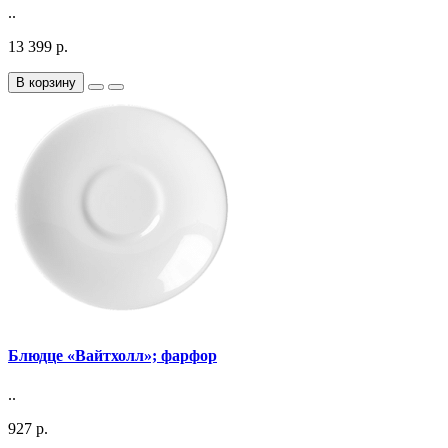
..
13 399 р.
В корзину
Блюдце «Вайтхолл»; фарфор
..
927 р.