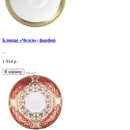
Блюдце «Челси»; фарфор
..
1 914 р.
В корзину