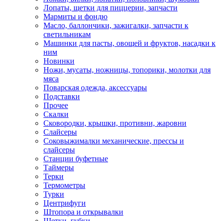
Лопаты, щетки для пиццерии, запчасти
Мармиты и фондю
Масло, баллончики, зажигалки, запчасти к
светильникам
Машинки для пасты, овощей и фруктов, насадки к
ним
Новинки
Ножи, мусаты, ножницы, топорики, молотки для
мяса
Поварская одежда, аксессуары
Подставки
Прочее
Скалки
Сковородки, крышки, противни, жаровни
Слайсеры
Соковыжималки механические, прессы и
слайсеры
Станции буфетные
Таймеры
Терки
Термометры
Турки
Центрифуги
Штопора и открывалки
Щетки, губки