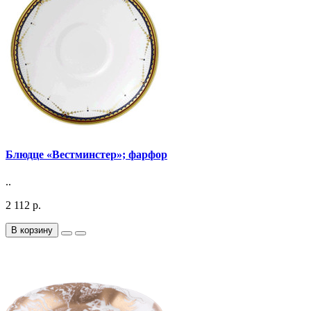
Блюдце «Вестминстер»; фарфор
..
2 112 р.
В корзину