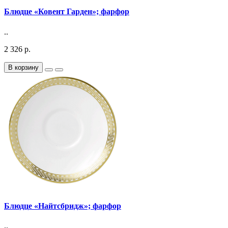
Блюдце «Ковент Гарден»; фарфор
..
2 326 р.
В корзину
Блюдце «Найтсбридж»; фарфор
..