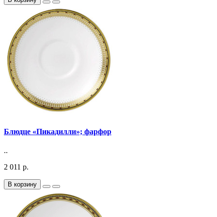
Блюдце «Пикадилли»; фарфор
..
2 011 р.
В корзину