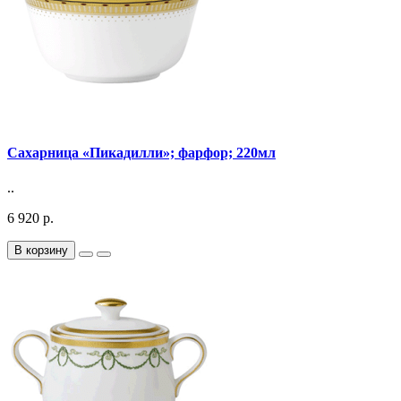
Сахарница «Пикадилли»; фарфор; 220мл
..
6 920 р.
В корзину