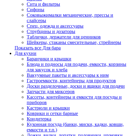
Сита и фильтры
Сифоны
Соковыжималки механические, прессы и
слайсеры
Спец. одежда и аксессуары
Струбцины и дозаторы
Таблички, держатели для ценников
Шейкеры, стаканы смесительные, стрейнеры
Показать все Для бара
Для кухни
Баранчики и крышки
Блюда и подносы для подачи, емкости, корзины
для закусок и хлеба
Вакуумные пакеты и аксессуары к ним
Гастроемкости, контейнеры для продуктов
Доски разделочные, доски и ящики для подачи
Запчасти для миксеров
Кассеты, контейнеры и емкости для посуды и
приборов
Кастрюли и крышки
Коврики и сетки барные
Кондитерка
Кухонная посуда (банки, миски, кадки, ковши,
емкости и т.п.)
Ложки, вилки, лопатки, половники, шумовки