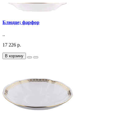
Блюдце; фарфор
..
17 226 р.
В корзину