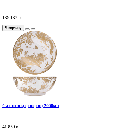
..
136 137 р.
В корзину
Салатник; фарфор; 2000мл
..
41 859 р.