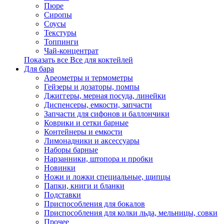
Пюре
Сиропы
Соусы
Текстуры
Топпинги
Чай-концентрат
Показать все Все для коктейлей
Для бара
Ареометры и термометры
Гейзеры и дозаторы, помпы
Джиггеры, мерная посуда, линейки
Диспенсеры, емкости, запчасти
Запчасти для сифонов и баллончики
Коврики и сетки барные
Контейнеры и емкости
Лимонадники и аксессуары
Наборы барные
Нарзанники, штопора и пробки
Новинки
Ножи и ложки специальные, щипцы
Папки, книги и бланки
Подставки
Приспособления для бокалов
Приспособления для колки льда, мельницы, совки
Прочее