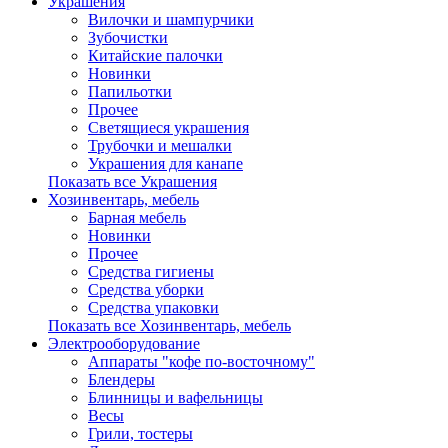
Украшения
Вилочки и шампурчики
Зубочистки
Китайские палочки
Новинки
Папильотки
Прочее
Светящиеся украшения
Трубочки и мешалки
Украшения для канапе
Показать все Украшения
Хозинвентарь, мебель
Барная мебель
Новинки
Прочее
Средства гигиены
Средства уборки
Средства упаковки
Показать все Хозинвентарь, мебель
Электрооборудование
Аппараты "кофе по-восточному"
Блендеры
Блинницы и вафельницы
Весы
Грили, тостеры