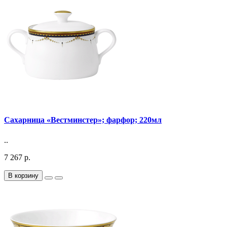
Сахарница «Вестминстер»; фарфор; 220мл
..
7 267 р.
В корзину