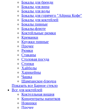
Бокалы для бренди
Бокалы для вина
Бокалы для воды
Бокалы для горячего "Айриш Кофе"
Бокалы для коктейлей
Бокалы пивные
Бокалы-флюте
Коктейльные рюмки
Креманки
Кружки пивные
Прочее
Рюмки
Стаканы
Столовая посуда
Стопки
Хайболы
Харикейны
Чашка
Шампанское-блюдца
Показать все Барное стекло
Все для коктейлей
Коктелльная вишня
Концентраты напитков
Новинки
Прочее