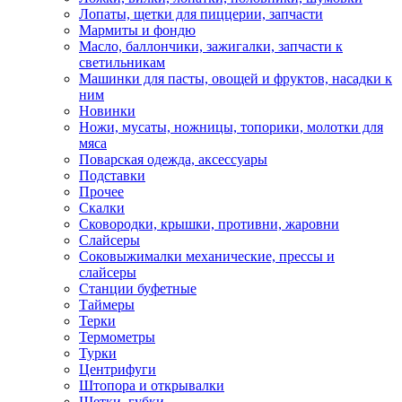
Лопаты, щетки для пиццерии, запчасти
Мармиты и фондю
Масло, баллончики, зажигалки, запчасти к
светильникам
Машинки для пасты, овощей и фруктов, насадки к
ним
Новинки
Ножи, мусаты, ножницы, топорики, молотки для
мяса
Поварская одежда, аксессуары
Подставки
Прочее
Скалки
Сковородки, крышки, противни, жаровни
Слайсеры
Соковыжималки механические, прессы и
слайсеры
Станции буфетные
Таймеры
Терки
Термометры
Турки
Центрифуги
Штопора и открывалки
Щетки, губки