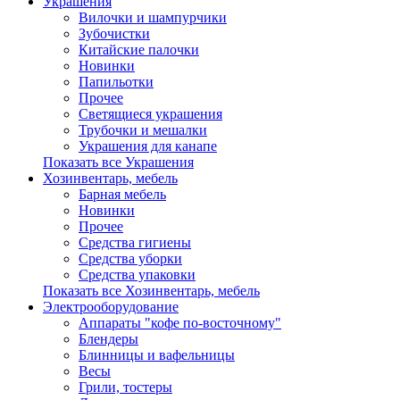
Украшения
Вилочки и шампурчики
Зубочистки
Китайские палочки
Новинки
Папильотки
Прочее
Светящиеся украшения
Трубочки и мешалки
Украшения для канапе
Показать все Украшения
Хозинвентарь, мебель
Барная мебель
Новинки
Прочее
Средства гигиены
Средства уборки
Средства упаковки
Показать все Хозинвентарь, мебель
Электрооборудование
Аппараты "кофе по-восточному"
Блендеры
Блинницы и вафельницы
Весы
Грили, тостеры