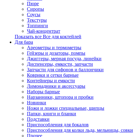
Пюре
Сиропы
Соусы
Текстуры
Топпинги
Чай-концентрат
Показать все Все для коктейлей
Для бара
Ареометры и термометры
Гейзеры и дозаторы, помпы
Джиггеры, мерная посуда, линейки
Диспенсеры, емкости, запчасти
Запчасти для сифонов и баллончики
Коврики и сетки барные
Контейнеры и емкости
Лимонадники и аксессуары
Наборы барные
Нарзанники, штопора и пробки
Новинки
Ножи и ложки специальные, щипцы
Папки, книги и бланки
Подставки
Приспособления для бокалов
Приспособления для колки льда, мельницы, совки
Прочее