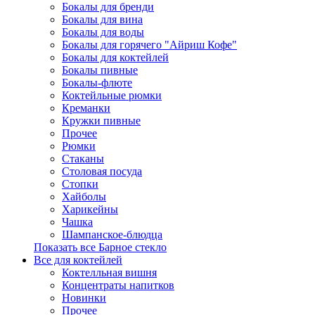
Бокалы для бренди
Бокалы для вина
Бокалы для воды
Бокалы для горячего "Айриш Кофе"
Бокалы для коктейлей
Бокалы пивные
Бокалы-флюте
Коктейльные рюмки
Креманки
Кружки пивные
Прочее
Рюмки
Стаканы
Столовая посуда
Стопки
Хайболы
Харикейны
Чашка
Шампанское-блюдца
Показать все Барное стекло
Все для коктейлей
Коктелльная вишня
Концентраты напитков
Новинки
Прочее