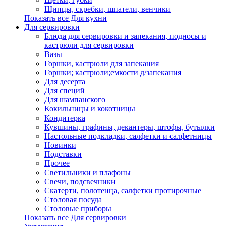
Щипцы, скребки, шпатели, венчики
Показать все Для кухни
Для сервировки
Блюда для сервировки и запекания, подносы и
кастрюли для сервировки
Вазы
Горшки, кастрюли для запекания
Горшки; кастрюли;емкости д/запекания
Для десерта
Для специй
Для шампанского
Кокильницы и кокотницы
Кондитерка
Кувшины, графины, декантеры, штофы, бутылки
Настольные подкладки, салфетки и салфетницы
Новинки
Подставки
Прочее
Светильники и плафоны
Свечи, подсвечники
Скатерти, полотенца, салфетки протирочные
Столовая посуда
Столовые приборы
Показать все Для сервировки