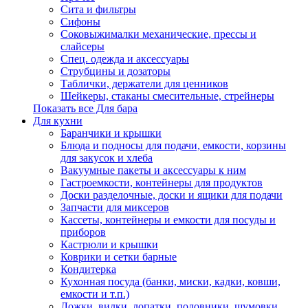
Сита и фильтры
Сифоны
Соковыжималки механические, прессы и
слайсеры
Спец. одежда и аксессуары
Струбцины и дозаторы
Таблички, держатели для ценников
Шейкеры, стаканы смесительные, стрейнеры
Показать все Для бара
Для кухни
Баранчики и крышки
Блюда и подносы для подачи, емкости, корзины
для закусок и хлеба
Вакуумные пакеты и аксессуары к ним
Гастроемкости, контейнеры для продуктов
Доски разделочные, доски и ящики для подачи
Запчасти для миксеров
Кассеты, контейнеры и емкости для посуды и
приборов
Кастрюли и крышки
Коврики и сетки барные
Кондитерка
Кухонная посуда (банки, миски, кадки, ковши,
емкости и т.п.)
Ложки, вилки, лопатки, половники, шумовки