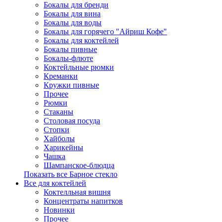
Бокалы для бренди
Бокалы для вина
Бокалы для воды
Бокалы для горячего "Айриш Кофе"
Бокалы для коктейлей
Бокалы пивные
Бокалы-флюте
Коктейльные рюмки
Креманки
Кружки пивные
Прочее
Рюмки
Стаканы
Столовая посуда
Стопки
Хайболы
Харикейны
Чашка
Шампанское-блюдца
Показать все Барное стекло
Все для коктейлей
Коктелльная вишня
Концентраты напитков
Новинки
Прочее