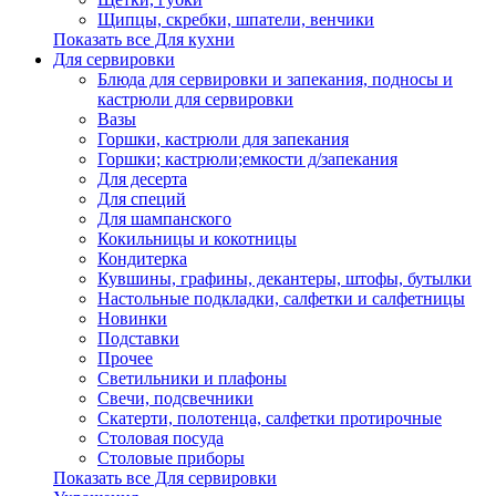
Щипцы, скребки, шпатели, венчики
Показать все Для кухни
Для сервировки
Блюда для сервировки и запекания, подносы и
кастрюли для сервировки
Вазы
Горшки, кастрюли для запекания
Горшки; кастрюли;емкости д/запекания
Для десерта
Для специй
Для шампанского
Кокильницы и кокотницы
Кондитерка
Кувшины, графины, декантеры, штофы, бутылки
Настольные подкладки, салфетки и салфетницы
Новинки
Подставки
Прочее
Светильники и плафоны
Свечи, подсвечники
Скатерти, полотенца, салфетки протирочные
Столовая посуда
Столовые приборы
Показать все Для сервировки