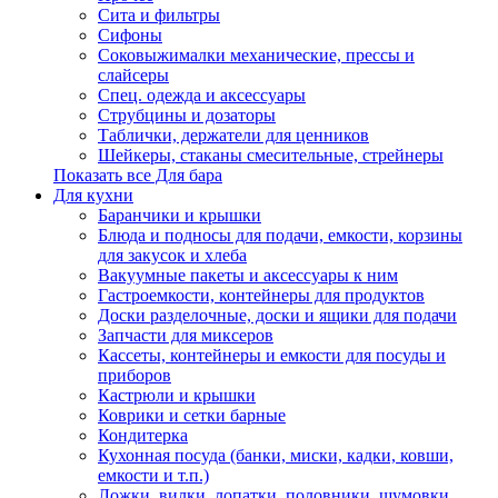
Сита и фильтры
Сифоны
Соковыжималки механические, прессы и
слайсеры
Спец. одежда и аксессуары
Струбцины и дозаторы
Таблички, держатели для ценников
Шейкеры, стаканы смесительные, стрейнеры
Показать все Для бара
Для кухни
Баранчики и крышки
Блюда и подносы для подачи, емкости, корзины
для закусок и хлеба
Вакуумные пакеты и аксессуары к ним
Гастроемкости, контейнеры для продуктов
Доски разделочные, доски и ящики для подачи
Запчасти для миксеров
Кассеты, контейнеры и емкости для посуды и
приборов
Кастрюли и крышки
Коврики и сетки барные
Кондитерка
Кухонная посуда (банки, миски, кадки, ковши,
емкости и т.п.)
Ложки, вилки, лопатки, половники, шумовки