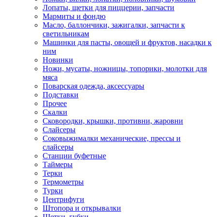
Лопаты, щетки для пиццерии, запчасти
Мармиты и фондю
Масло, баллончики, зажигалки, запчасти к
светильникам
Машинки для пасты, овощей и фруктов, насадки к
ним
Новинки
Ножи, мусаты, ножницы, топорики, молотки для
мяса
Поварская одежда, аксессуары
Подставки
Прочее
Скалки
Сковородки, крышки, противни, жаровни
Слайсеры
Соковыжималки механические, прессы и
слайсеры
Станции буфетные
Таймеры
Терки
Термометры
Турки
Центрифуги
Штопора и открывалки
Щетки, губки