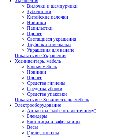
Украшения
Вилочки и шампурчики
Зубочистки
Китайские палочки
Новинки
Папильотки
Прочее
Светящиеся украшения
Трубочки и мешалки
Украшения для канапе
Показать все Украшения
Хозинвентарь, мебель
Барная мебель
Новинки
Прочее
Средства гигиены
Средства уборки
Средства упаковки
Показать все Хозинвентарь, мебель
Электрооборудование
Аппараты "кофе по-восточному"
Блендеры
Блинницы и вафельницы
Весы
Грили, тостеры