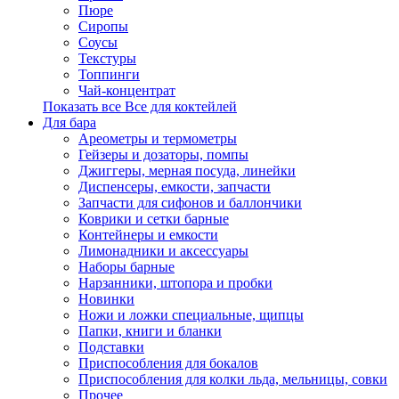
Пюре
Сиропы
Соусы
Текстуры
Топпинги
Чай-концентрат
Показать все Все для коктейлей
Для бара
Ареометры и термометры
Гейзеры и дозаторы, помпы
Джиггеры, мерная посуда, линейки
Диспенсеры, емкости, запчасти
Запчасти для сифонов и баллончики
Коврики и сетки барные
Контейнеры и емкости
Лимонадники и аксессуары
Наборы барные
Нарзанники, штопора и пробки
Новинки
Ножи и ложки специальные, щипцы
Папки, книги и бланки
Подставки
Приспособления для бокалов
Приспособления для колки льда, мельницы, совки
Прочее