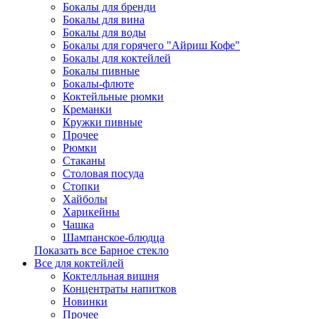
Бокалы для бренди
Бокалы для вина
Бокалы для воды
Бокалы для горячего "Айриш Кофе"
Бокалы для коктейлей
Бокалы пивные
Бокалы-флюте
Коктейльные рюмки
Креманки
Кружки пивные
Прочее
Рюмки
Стаканы
Столовая посуда
Стопки
Хайболы
Харикейны
Чашка
Шампанское-блюдца
Показать все Барное стекло
Все для коктейлей
Коктелльная вишня
Концентраты напитков
Новинки
Прочее