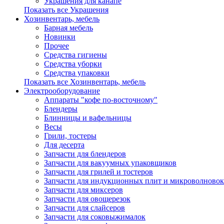
Украшения для канапе
Показать все Украшения
Хозинвентарь, мебель
Барная мебель
Новинки
Прочее
Средства гигиены
Средства уборки
Средства упаковки
Показать все Хозинвентарь, мебель
Электрооборудование
Аппараты "кофе по-восточному"
Блендеры
Блинницы и вафельницы
Весы
Грили, тостеры
Для десерта
Запчасти для блендеров
Запчасти для вакуумных упаковщиков
Запчасти для грилей и тостеров
Запчасти для индукционных плит и микроволновок
Запчасти для миксеров
Запчасти для овощерезок
Запчасти для слайсеров
Запчасти для соковыжималок