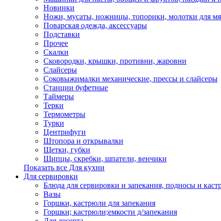
Новинки
Ножи, мусаты, ножницы, топорики, молотки для мя
Поварская одежда, аксессуары
Подставки
Прочее
Скалки
Сковородки, крышки, противни, жаровни
Слайсеры
Соковыжималки механические, прессы и слайсеры
Станции буфетные
Таймеры
Терки
Термометры
Турки
Центрифуги
Штопора и открывалки
Щетки, губки
Щипцы, скребки, шпатели, венчики
Показать все Для кухни
Для сервировки
Блюда для сервировки и запекания, подносы и каст
Вазы
Горшки, кастрюли для запекания
Горшки; кастрюли;емкости д/запекания
Для десерта