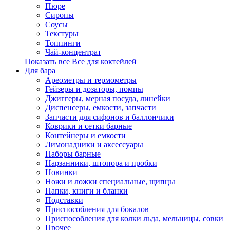
Пюре
Сиропы
Соусы
Текстуры
Топпинги
Чай-концентрат
Показать все Все для коктейлей
Для бара
Ареометры и термометры
Гейзеры и дозаторы, помпы
Джиггеры, мерная посуда, линейки
Диспенсеры, емкости, запчасти
Запчасти для сифонов и баллончики
Коврики и сетки барные
Контейнеры и емкости
Лимонадники и аксессуары
Наборы барные
Нарзанники, штопора и пробки
Новинки
Ножи и ложки специальные, щипцы
Папки, книги и бланки
Подставки
Приспособления для бокалов
Приспособления для колки льда, мельницы, совки
Прочее