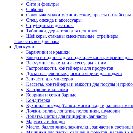
Сита и фильтры
Сифоны
Соковыжималки механические, прессы и слайсеры
Спец. одежда и аксессуары
Струбцины и дозаторы
Таблички, держатели для ценников
Шейкеры, стаканы смесительные, стрейнеры
Показать все Для бара
Для кухни
Баранчики и крышки
Блюда и подносы для подачи, емкости, корзины для 
Вакуумные пакеты и аксессуары к ним
Гастроемкости, контейнеры для продуктов
Доски разделочные, доски и ящики для подачи
Запчасти для миксеров
Кассеты, контейнеры и емкости для посуды и приб
Кастрюли и крышки
Коврики и сетки барные
Кондитерка
Кухонная посуда (банки, миски, кадки, ковши, емкос
Ложки, вилки, лопатки, половники, шумовки
Лопаты, щетки для пиццерии, запчасти
Мармиты и фондю
Масло, баллончики, зажигалки, запчасти к светиль
Машинки для пасты, овощей и фруктов, насадки к 