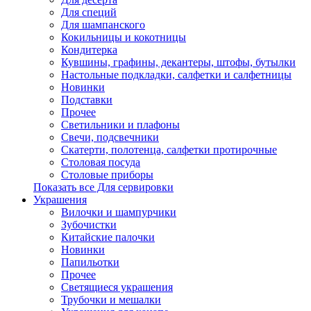
Для специй
Для шампанского
Кокильницы и кокотницы
Кондитерка
Кувшины, графины, декантеры, штофы, бутылки
Настольные подкладки, салфетки и салфетницы
Новинки
Подставки
Прочее
Светильники и плафоны
Свечи, подсвечники
Скатерти, полотенца, салфетки протирочные
Столовая посуда
Столовые приборы
Показать все Для сервировки
Украшения
Вилочки и шампурчики
Зубочистки
Китайские палочки
Новинки
Папильотки
Прочее
Светящиеся украшения
Трубочки и мешалки