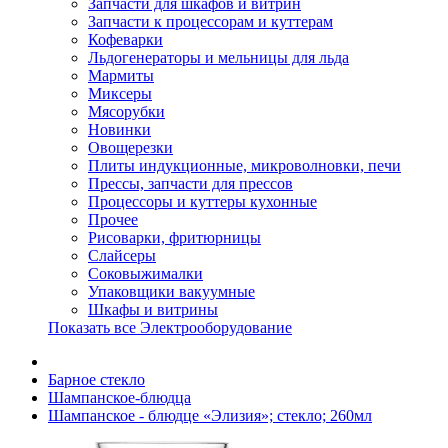
Запчасти для шкафов и витрин
Запчасти к процессорам и куттерам
Кофеварки
Льдогенераторы и мельницы для льда
Мармиты
Миксеры
Мясорубки
Новинки
Овощерезки
Плиты индукционные, микроволновки, печи
Прессы, запчасти для прессов
Процессоры и куттеры кухонные
Прочее
Рисоварки, фритюрницы
Слайсеры
Соковыжималки
Упаковщики вакуумные
Шкафы и витрины
Показать все Электрооборудование
Барное стекло
Шампанское-блюдца
Шампанское - блюдце «Элизия»; стекло; 260мл