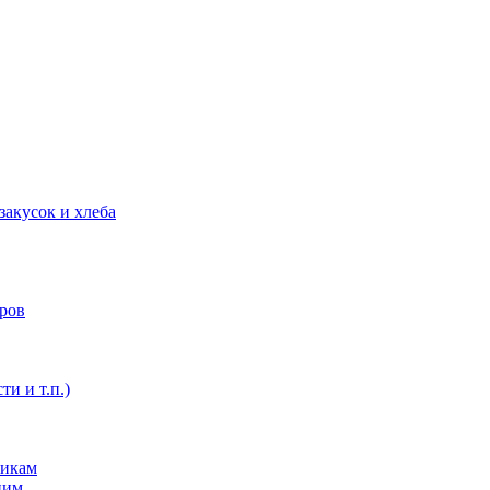
закусок и хлеба
оров
ти и т.п.)
никам
ним