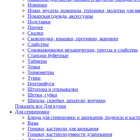
Новинки
Ножи, мусаты, ножницы, топорики, молотки для мя
Поварская одежда, аксессуары
Подставки
Прочее
Скалки
Сковородки, крышки, противни, жаровни
Слайсеры
Соковыжималки механические, прессы и слайсеры
Станции буфетные
Таймеры
Терки
Термометры
Турки
Центрифуги
Штопора и открывалки
Щетки, губки
Щипцы, скребки, шпатели, венчики
Показать все Для кухни
Для сервировки
Блюда для сервировки и запекания, подносы и каст
Вазы
Горшки, кастрюли для запекания
Горшки; кастрюли;емкости д/запекания
Для десерта