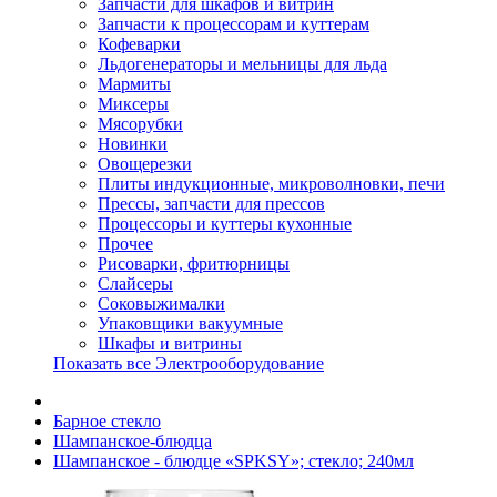
Запчасти для шкафов и витрин
Запчасти к процессорам и куттерам
Кофеварки
Льдогенераторы и мельницы для льда
Мармиты
Миксеры
Мясорубки
Новинки
Овощерезки
Плиты индукционные, микроволновки, печи
Прессы, запчасти для прессов
Процессоры и куттеры кухонные
Прочее
Рисоварки, фритюрницы
Слайсеры
Соковыжималки
Упаковщики вакуумные
Шкафы и витрины
Показать все Электрооборудование
Барное стекло
Шампанское-блюдца
Шампанское - блюдце «SPKSY»; стекло; 240мл