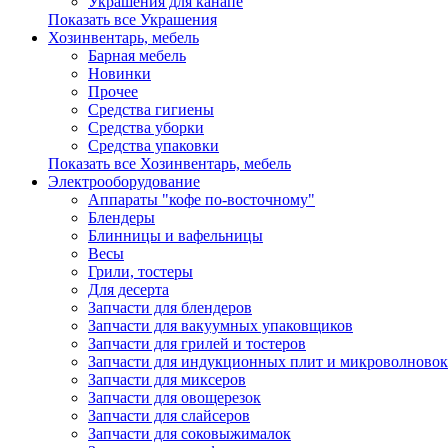
Украшения для канапе
Показать все Украшения
Хозинвентарь, мебель
Барная мебель
Новинки
Прочее
Средства гигиены
Средства уборки
Средства упаковки
Показать все Хозинвентарь, мебель
Электрооборудование
Аппараты "кофе по-восточному"
Блендеры
Блинницы и вафельницы
Весы
Грили, тостеры
Для десерта
Запчасти для блендеров
Запчасти для вакуумных упаковщиков
Запчасти для грилей и тостеров
Запчасти для индукционных плит и микроволновок
Запчасти для миксеров
Запчасти для овощерезок
Запчасти для слайсеров
Запчасти для соковыжималок