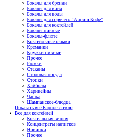
Бокалы для бренди
Бокалы для вина
Бокалы для воды
Бокалы для горячего "Айриш Кофе"
Бокалы для коктейлей
Бокалы пивные
Бокалы-флюте
Коктейльные рюмки
Креманки
Кружки пивные
Прочее
Рюмки
Стаканы
Столовая посуда
Стопки
Хайболы
Харикейны
Чашка
Шампанское-блюдца
Показать все Барное стекло
Все для коктейлей
Коктелльная вишня
Концентраты напитков
Новинки
Прочее