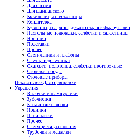
Для специй
Для шампанского
Кокильницы и кокотницы
Кондитерка
Кувшины, графины, декантеры, штофы, бутылки
Настольные подкладки, салфетки и салфетницы
Новинки
Подставки
Прочее
Светильники и плафоны
Свечи, подсвечники
Скатерти, полотенца, салфетки протирочные
Столовая посуда
Столовые приборы
Показать все Для сервировки
Украшения
Вилочки и шампурчики
Зубочистки
Китайские палочки
Новинки
Папильотки
Прочее
Светящиеся украшения
Трубочки и мешалки