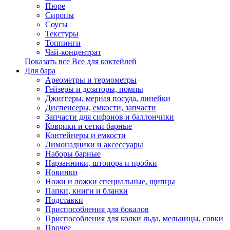
Пюре
Сиропы
Соусы
Текстуры
Топпинги
Чай-концентрат
Показать все Все для коктейлей
Для бара
Ареометры и термометры
Гейзеры и дозаторы, помпы
Джиггеры, мерная посуда, линейки
Диспенсеры, емкости, запчасти
Запчасти для сифонов и баллончики
Коврики и сетки барные
Контейнеры и емкости
Лимонадники и аксессуары
Наборы барные
Нарзанники, штопора и пробки
Новинки
Ножи и ложки специальные, щипцы
Папки, книги и бланки
Подставки
Приспособления для бокалов
Приспособления для колки льда, мельницы, совки
Прочее