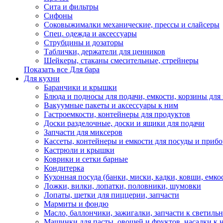
Сита и фильтры
Сифоны
Соковыжималки механические, прессы и слайсеры
Спец. одежда и аксессуары
Струбцины и дозаторы
Таблички, держатели для ценников
Шейкеры, стаканы смесительные, стрейнеры
Показать все Для бара
Для кухни
Баранчики и крышки
Блюда и подносы для подачи, емкости, корзины для 
Вакуумные пакеты и аксессуары к ним
Гастроемкости, контейнеры для продуктов
Доски разделочные, доски и ящики для подачи
Запчасти для миксеров
Кассеты, контейнеры и емкости для посуды и приб
Кастрюли и крышки
Коврики и сетки барные
Кондитерка
Кухонная посуда (банки, миски, кадки, ковши, емкос
Ложки, вилки, лопатки, половники, шумовки
Лопаты, щетки для пиццерии, запчасти
Мармиты и фондю
Масло, баллончики, зажигалки, запчасти к светиль
Машинки для пасты, овощей и фруктов, насадки к 