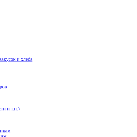
закусок и хлеба
оров
ти и т.п.)
никам
ним